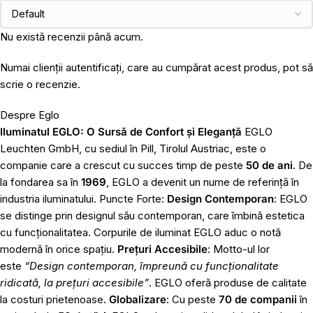
Nu există recenzii până acum.
Numai clienții autentificați, care au cumpărat acest produs, pot să
scrie o recenzie.
Despre Eglo
Iluminatul EGLO: O Sursă de Confort și Eleganță
EGLO
Leuchten GmbH, cu sediul în Pill, Tirolul Austriac, este o
companie care a crescut cu succes timp de peste
50 de ani
. De
la fondarea sa în
1969
, EGLO a devenit un nume de referință în
industria iluminatului. Puncte Forte:
Design Contemporan
: EGLO
se distinge prin designul său contemporan, care îmbină estetica
cu funcționalitatea. Corpurile de iluminat EGLO aduc o notă
modernă în orice spațiu.
Prețuri Accesibile
: Motto-ul lor
este
“Design contemporan, împreună cu funcționalitate
ridicată, la prețuri accesibile”
. EGLO oferă produse de calitate
la costuri prietenoase.
Globalizare
: Cu peste
70 de companii
în