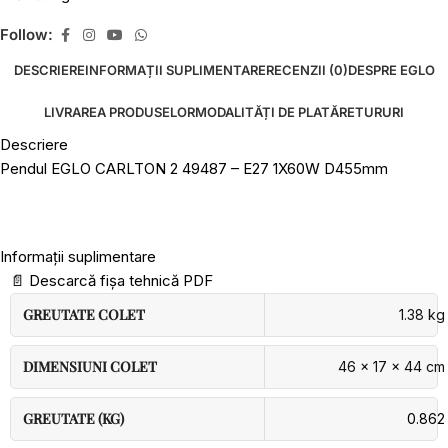
Follow:
DESCRIERE
INFORMAȚII SUPLIMENTARE
RECENZII (0)
DESPRE EGLO
LIVRAREA PRODUSELOR
MODALITĂȚI DE PLATĂ
RETURURI
Descriere
Pendul EGLO CARLTON 2 49487 – E27 1X60W D455mm
Informații suplimentare
📄
Descarcă fișa tehnică PDF
GREUTATE COLET
1.38 kg
DIMENSIUNI COLET
46 × 17 × 44 cm
GREUTATE (KG)
0.862