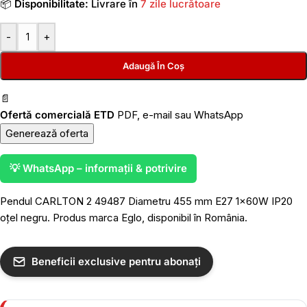
📦
Disponibilitate:
Livrare în
7 zile lucrătoare
-
+
Adaugă În Coș
📄
Ofertă comercială ETD
PDF, e-mail sau WhatsApp
Generează oferta
💡 WhatsApp – informații & potrivire
Pendul CARLTON 2 49487 Diametru 455 mm E27 1x60W IP20
oțel negru. Produs marca Eglo, disponibil în România.
Beneficii exclusive pentru abonați