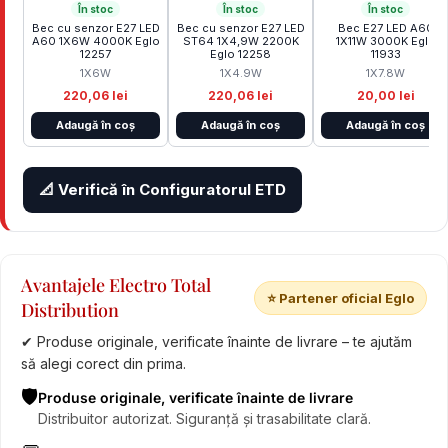
În stoc
În stoc
În stoc
Bec cu senzor E27 LED
Bec cu senzor E27 LED
Bec E27 LED A60
A60 1X6W 4000K Eglo
ST64 1X4,9W 2200K
1X11W 3000K Eglo
12257
Eglo 12258
11933
1X6W
1X4.9W
1X7.8W
220,06 lei
220,06 lei
20,00 lei
Adaugă în coș
Adaugă în coș
Adaugă în coș
📐 Verifică în Configuratorul ETD
Avantajele Electro Total
⭐ Partener oficial Eglo
Distribution
✔ Produse originale, verificate înainte de livrare – te ajutăm
să alegi corect din prima.
🛡️
Produse originale, verificate înainte de livrare
Distribuitor autorizat. Siguranță și trasabilitate clară.