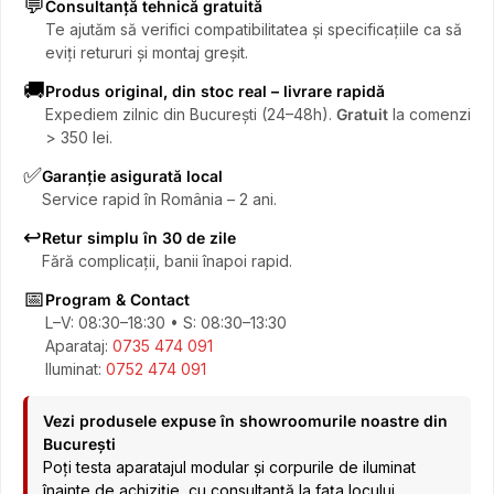
💬
Consultanță tehnică gratuită
Te ajutăm să verifici compatibilitatea și specificațiile ca să
eviți retururi și montaj greșit.
🚚
Produs original, din stoc real – livrare rapidă
Expediem zilnic din București (24–48h).
Gratuit
la comenzi
> 350 lei.
✅
Garanție asigurată local
Service rapid în România – 2 ani.
↩️
Retur simplu în 30 de zile
Fără complicații, banii înapoi rapid.
📅
Program & Contact
L–V: 08:30–18:30 • S: 08:30–13:30
Aparataj:
0735 474 091
Iluminat:
0752 474 091
Vezi produsele expuse în showroomurile noastre din
București
Poți testa aparatajul modular și corpurile de iluminat
înainte de achiziție, cu consultanță la fața locului.