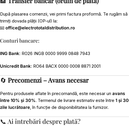
🏦
Transfer bancar (ordin de plată)
După plasarea comenzii, vei primi factura proformă. Te rugăm să
trimiți dovada plății (OP-ul) la:
📧
office@electrototaldistribution.ro
Conturi bancare:
ING Bank
: RO26 INGB 0000 9999 0848 7943
Unicredit Bank
: RO64 BACX 0000 0008 8871 2001
🔄
Precomenzi – Avans necesar
Pentru produsele aflate în precomandă, este necesar un
avans
între 10% și 30%
. Termenul de livrare estimativ este între
1 și 30
zile lucrătoare
, în funcție de disponibilitatea la furnizor.
📞 Ai întrebări despre plată?