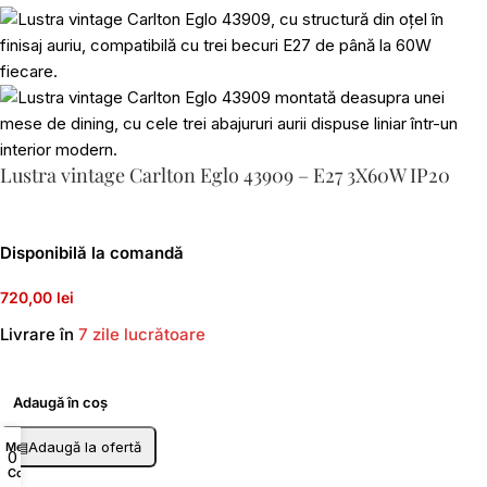
Lustra vintage Carlton Eglo 43909 – E27 3X60W IP20
Disponibilă la comandă
720,00 lei
Livrare în
7 zile lucrătoare
Adaugă în coș
▤
Adaugă la ofertă
Menu
0
Coș