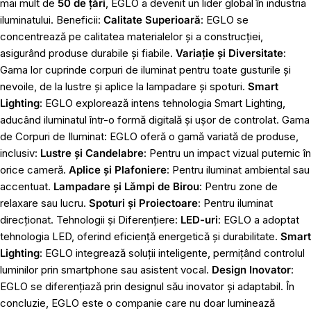
mai mult de
50 de țări
, EGLO a devenit un lider global în industria
iluminatului. Beneficii:
Calitate Superioară
: EGLO se
concentrează pe calitatea materialelor și a construcției,
asigurând produse durabile și fiabile.
Variație și Diversitate
:
Gama lor cuprinde corpuri de iluminat pentru toate gusturile și
nevoile, de la lustre și aplice la lampadare și spoturi.
Smart
Lighting
: EGLO explorează intens tehnologia Smart Lighting,
aducând iluminatul într-o formă digitală și ușor de controlat. Gama
de Corpuri de Iluminat: EGLO oferă o gamă variată de produse,
inclusiv:
Lustre și Candelabre
: Pentru un impact vizual puternic în
orice cameră.
Aplice și Plafoniere
: Pentru iluminat ambiental sau
accentuat.
Lampadare și Lămpi de Birou
: Pentru zone de
relaxare sau lucru.
Spoturi și Proiectoare
: Pentru iluminat
direcționat. Tehnologii și Diferențiere:
LED-uri
: EGLO a adoptat
tehnologia LED, oferind eficiență energetică și durabilitate.
Smart
Lighting
: EGLO integrează soluții inteligente, permițând controlul
luminilor prin smartphone sau asistent vocal.
Design Inovator
:
EGLO se diferențiază prin designul său inovator și adaptabil. În
concluzie, EGLO este o companie care nu doar luminează