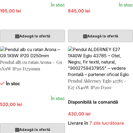
În stoc
În stoc
195,00 lei
845,00 lei
Adaugă În Coș
Adaugă În Coș
▤
▤
Adaugă la ofertă
Adaugă la ofertă
Pendul alb cu ratan Arona – G9
1X9W IP20 D250mm
Pendul Alderney Eglo 43785 –
În stoc
E27 1X40W IP20 D300
În stoc
Disponibilă la comandă
520,00 lei
430,00 lei
Adaugă În Coș
Livrare în
7 zile lucrătoare
▤
Adaugă la ofertă