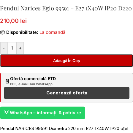
Pendul Narices Eglo 99591 – E27 1X40W IP20 D220
210,00 lei
📦
Disponibilitate:
La comandă
-
+
Adaugă În Coș
Ofertă comercială ETD
📄
PDF, e-mail sau WhatsApp
Generează oferta
💡 WhatsApp – informații & potrivire
Pendul NARICES 99591 Diametru 220 mm E27 1x40W IP20 oțel