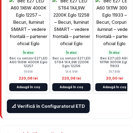
În stoc
În stoc
În stoc
Bec cu senzor E27 LED
Bec cu senzor E27 LED
Bec E27 LED A60
A60 1X6W 4000K Eglo
ST64 1X4,9W 2200K
1X11W 3000K Eglo
12257
Eglo 12258
11933
1X6W
1X4.9W
1X7.8W
220,06 lei
220,06 lei
20,00 lei
Adaugă în coș
Adaugă în coș
Adaugă în coș
📐 Verifică în Configuratorul ETD