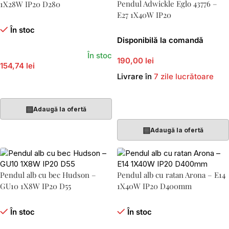
Pendul Adwickle Eglo 43776 –
1X28W IP20 D280
E27 1X40W IP20
În stoc
Disponibilă la comandă
În stoc
190,00 lei
154,74 lei
Livrare în
7 zile lucrătoare
Adaugă În Coș
Adaugă În Coș
▤
Adaugă la ofertă
▤
Adaugă la ofertă
Pendul alb cu bec Hudson –
Pendul alb cu ratan Arona – E14
GU10 1X8W IP20 D55
1X40W IP20 D400mm
În stoc
În stoc