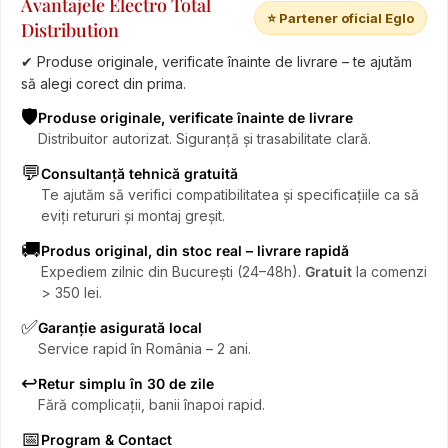
Avantajele Electro Total
⭐ Partener oficial Eglo
Distribution
✔ Produse originale, verificate înainte de livrare – te ajutăm
să alegi corect din prima.
🛡️
Produse originale, verificate înainte de livrare
Distribuitor autorizat. Siguranță și trasabilitate clară.
💬
Consultanță tehnică gratuită
Te ajutăm să verifici compatibilitatea și specificațiile ca să
eviți retururi și montaj greșit.
🚚
Produs original, din stoc real – livrare rapidă
Expediem zilnic din București (24–48h).
Gratuit
la comenzi
> 350 lei.
✅
Garanție asigurată local
Service rapid în România – 2 ani.
↩️
Retur simplu în 30 de zile
Fără complicații, banii înapoi rapid.
📅
Program & Contact