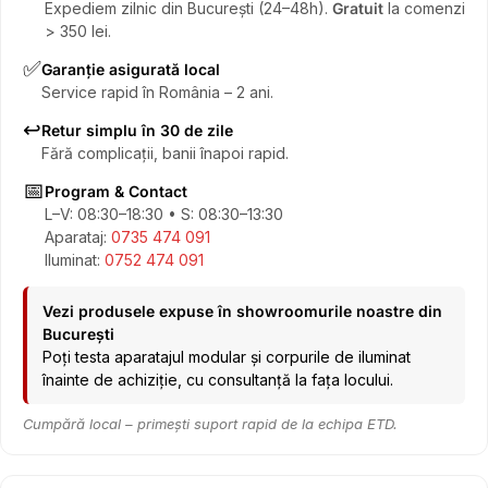
Expediem zilnic din București (24–48h).
Gratuit
la comenzi
> 350 lei.
✅
Garanție asigurată local
Service rapid în România – 2 ani.
↩️
Retur simplu în 30 de zile
Fără complicații, banii înapoi rapid.
📅
Program & Contact
L–V: 08:30–18:30 • S: 08:30–13:30
Aparataj:
0735 474 091
Iluminat:
0752 474 091
Vezi produsele expuse în showroomurile noastre din
București
Poți testa aparatajul modular și corpurile de iluminat
înainte de achiziție, cu consultanță la fața locului.
Cumpără local – primești suport rapid de la echipa ETD.