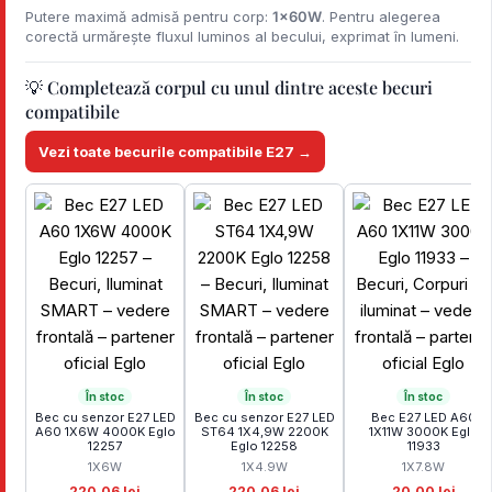
Putere maximă admisă pentru corp:
1x60W
. Pentru alegerea
corectă urmărește fluxul luminos al becului, exprimat în lumeni.
💡 Completează corpul cu unul dintre aceste becuri
compatibile
Vezi toate becurile compatibile E27 →
În stoc
În stoc
În stoc
Bec cu senzor E27 LED
Bec cu senzor E27 LED
Bec E27 LED A60
A60 1X6W 4000K Eglo
ST64 1X4,9W 2200K
1X11W 3000K Eglo
12257
Eglo 12258
11933
1X6W
1X4.9W
1X7.8W
220,06 lei
220,06 lei
20,00 lei