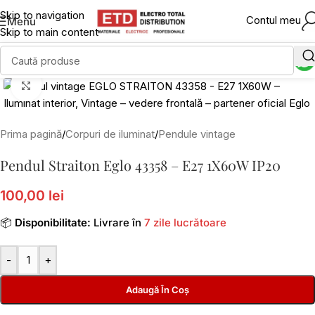
Skip to navigation
Contul meu
Menu
Skip to main content
Click to enlarge
Prima pagină
/
Corpuri de iluminat
/
Pendule vintage
Pendul Straiton Eglo 43358 – E27 1X60W IP20
100,00 lei
📦
Disponibilitate:
Livrare în
7 zile lucrătoare
-
+
Adaugă În Coș