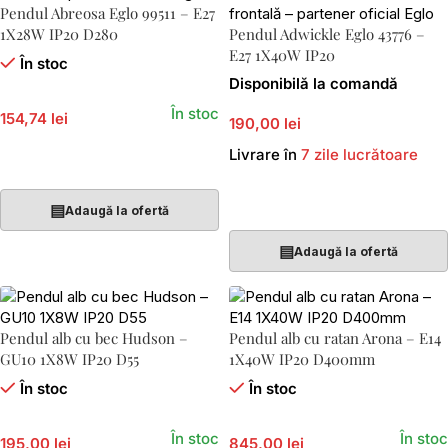
Pendul Abreosa Eglo 99511 – E27
1X28W IP20 D280
Pendul Adwickle Eglo 43776 –
E27 1X40W IP20
În stoc
Disponibilă la comandă
În stoc
154,74 lei
190,00 lei
Livrare în
7 zile lucrătoare
Adaugă În Coș
Adaugă În Coș
▤
Adaugă la ofertă
▤
Adaugă la ofertă
Pendul alb cu bec Hudson –
Pendul alb cu ratan Arona – E14
GU10 1X8W IP20 D55
1X40W IP20 D400mm
În stoc
În stoc
În stoc
În stoc
195,00 lei
845,00 lei