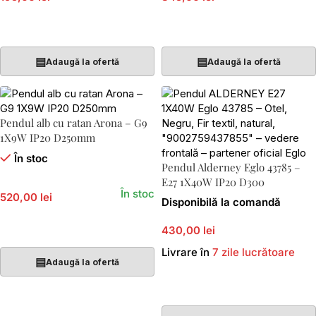
Adaugă În Coș
Adaugă În Coș
▤
▤
Adaugă la ofertă
Adaugă la ofertă
Pendul alb cu ratan Arona – G9
1X9W IP20 D250mm
În stoc
Pendul Alderney Eglo 43785 –
E27 1X40W IP20 D300
În stoc
520,00 lei
Disponibilă la comandă
Adaugă În Coș
430,00 lei
Livrare în
7 zile lucrătoare
▤
Adaugă la ofertă
Adaugă În Coș