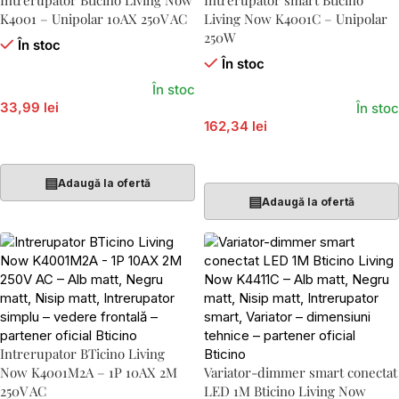
Intrerupator Bticino Living Now
Intrerupator smart Bticino
K4001 – Unipolar 10AX 250V AC
Living Now K4001C – Unipolar
250W
În stoc
În stoc
În stoc
33,99 lei
În stoc
162,34 lei
Adaugă În Coș
Adaugă În Coș
▤
Adaugă la ofertă
▤
Adaugă la ofertă
Intrerupator BTicino Living
Now K4001M2A – 1P 10AX 2M
Variator-dimmer smart conectat
250V AC
LED 1M Bticino Living Now