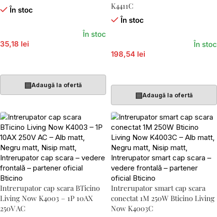
K4411C
În stoc
În stoc
În stoc
35,18 lei
În stoc
198,54 lei
Adaugă În Coș
Adaugă În Coș
▤
Adaugă la ofertă
▤
Adaugă la ofertă
Intrerupator cap scara BTicino
Intrerupator smart cap scara
Living Now K4003 – 1P 10AX
conectat 1M 250W Bticino Living
250V AC
Now K4003C