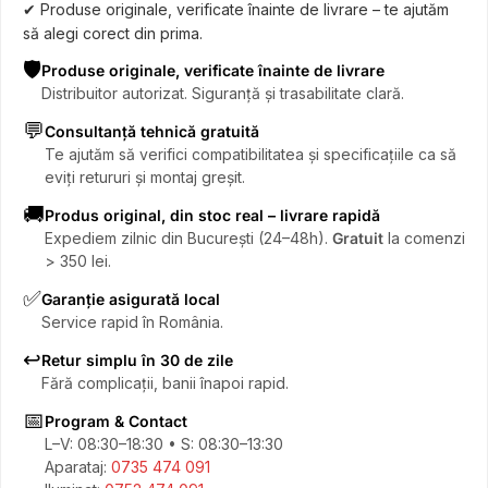
✔ Produse originale, verificate înainte de livrare – te ajutăm
să alegi corect din prima.
🛡️
Produse originale, verificate înainte de livrare
Distribuitor autorizat. Siguranță și trasabilitate clară.
💬
Consultanță tehnică gratuită
Te ajutăm să verifici compatibilitatea și specificațiile ca să
eviți retururi și montaj greșit.
🚚
Produs original, din stoc real – livrare rapidă
Expediem zilnic din București (24–48h).
Gratuit
la comenzi
> 350 lei.
✅
Garanție asigurată local
Service rapid în România.
↩️
Retur simplu în 30 de zile
Fără complicații, banii înapoi rapid.
📅
Program & Contact
L–V: 08:30–18:30 • S: 08:30–13:30
Aparataj:
0735 474 091