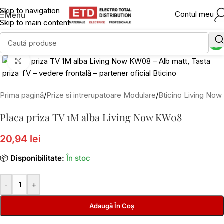
Skip to navigation
Contul meu
Menu
Skip to main content
Click to enlarge
Prima pagină
/
Prize si intrerupatoare Modulare
/
Bticino Living Now
Placa priza TV 1M alba Living Now KW08
20,94 lei
📦
Disponibilitate:
În stoc
-
+
Adaugă În Coș