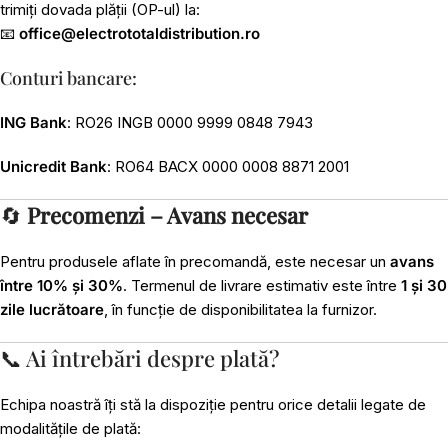
trimiți dovada plății (OP-ul) la:
📧
office@electrototaldistribution.ro
Conturi bancare:
ING Bank
: RO26 INGB 0000 9999 0848 7943
Unicredit Bank
: RO64 BACX 0000 0008 8871 2001
🔄
Precomenzi – Avans necesar
Pentru produsele aflate în precomandă, este necesar un
avans
între 10% și 30%
. Termenul de livrare estimativ este între
1 și 30
zile lucrătoare
, în funcție de disponibilitatea la furnizor.
📞 Ai întrebări despre plată?
Echipa noastră îți stă la dispoziție pentru orice detalii legate de
modalitățile de plată: