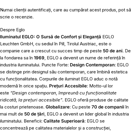
Numai clienții autentificați, care au cumpărat acest produs, pot să
scrie o recenzie.
Despre Eglo
Iluminatul EGLO: O Sursă de Confort și Eleganță
EGLO
Leuchten GmbH, cu sediul în Pill, Tirolul Austriac, este o
companie care a crescut cu succes timp de peste
50 de ani
. De
la fondarea sa în
1969
, EGLO a devenit un nume de referință în
industria iluminatului. Puncte Forte:
Design Contemporan
: EGLO
se distinge prin designul său contemporan, care îmbină estetica
cu funcționalitatea. Corpurile de iluminat EGLO aduc o notă
modernă în orice spațiu.
Prețuri Accesibile
: Motto-ul lor
este
“Design contemporan, împreună cu funcționalitate
ridicată, la prețuri accesibile”
. EGLO oferă produse de calitate
la costuri prietenoase.
Globalizare
: Cu peste
70 de companii
în
mai mult de
50 de țări
, EGLO a devenit un lider global în industria
iluminatului. Beneficii:
Calitate Superioară
: EGLO se
concentrează pe calitatea materialelor și a construcției,