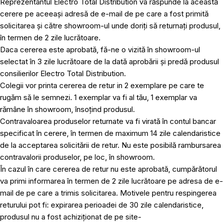
Reprezentantul Electro Total Distribution va răspunde la această
cerere pe aceeași adresă de e-mail de pe care a fost primită
solicitarea și către showroom-ul unde doriți să returnați produsul,
în termen de 2 zile lucrătoare.
Daca cererea este aprobată, fă-ne o vizită în showroom-ul
selectat în 3 zile lucrătoare de la dată aprobării și predă produsul
consilierilor Electro Total Distribution.
Colegii vor printa cererea de retur in 2 exemplare pe care te
rugăm să le semnezi. 1 exemplar va fi al tău, 1 exemplar va
rămâne în showroom, însoțind produsul.
Contravaloarea produselor returnate va fi virată în contul bancar
specificat în cerere, în termen de maximum 14 zile calendaristice
de la acceptarea solicitării de retur. Nu este posibilă rambursarea
contravalorii produselor, pe loc, în showroom.
În cazul în care cererea de retur nu este aprobată, cumpărătorul
va primi informarea în termen de 2 zile lucrătoare pe adresa de e-
mail de pe care a trimis solicitarea. Motivele pentru respingerea
returului pot fi: expirarea perioadei de 30 zile calendaristice,
produsul nu a fost achiziționat de pe site-