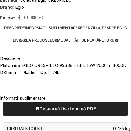
Etichetă:
Colectia Eglo CRESPILLO
Brand:
Eglo
Follow:
DESCRIERE
INFORMAȚII SUPLIMENTARE
RECENZII (0)
DESPRE EGLO
LIVRAREA PRODUSELOR
MODALITĂȚI DE PLATĂ
RETURURI
Descriere
Plafoniera EGLO CRESPILLO 99338 – LED 15W 2000lm 4000K
D315mm – Plastic – Otel – Alb
Informații suplimentare
📄
Descarcă fișa tehnică PDF
GREUTATE COLET
0.735 kg