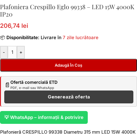
Plafoniera Crespillo Eglo 99338 – LED 15W 4000K
IP20
206,74 lei
📦
Disponibilitate:
Livrare în
7 zile lucrătoare
-
+
Adaugă În Coș
Ofertă comercială ETD
📄
PDF, e-mail sau WhatsApp
Generează oferta
💡 WhatsApp – informații & potrivire
Plafonieră CRESPILLO 99338 Diametru 315 mm LED 15W 4000K