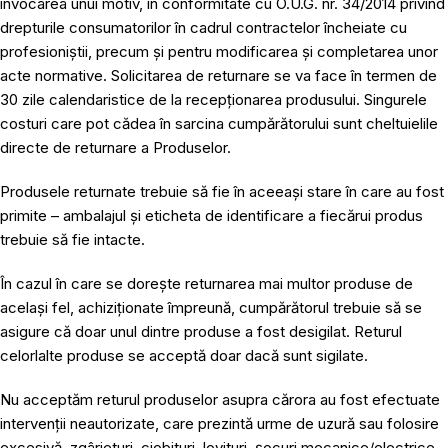
invocarea unui motiv, în conformitate cu O.U.G. nr. 34/2014 privind
drepturile consumatorilor în cadrul contractelor încheiate cu
profesioniștii, precum și pentru modificarea și completarea unor
acte normative. Solicitarea de returnare se va face în termen de
30 zile calendaristice de la recepționarea produsului. Singurele
costuri care pot cădea în sarcina cumpărătorului sunt cheltuielile
directe de returnare a Produselor.
Produsele returnate trebuie să fie în aceeași stare în care au fost
primite – ambalajul și eticheta de identificare a fiecărui produs
trebuie să fie intacte.
În cazul în care se dorește returnarea mai multor produse de
același fel, achiziționate împreună, cumpărătorul trebuie să se
asigure că doar unul dintre produse a fost desigilat. Returul
celorlalte produse se acceptă doar dacă sunt sigilate.
Nu acceptăm returul produselor asupra cărora au fost efectuate
intervenții neautorizate, care prezintă urme de uzură sau folosire
excesivă, zgârieturi, ciobituri, lovituri, șocuri mecanice/electrice