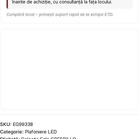
înainte de achiziție, cu consultanță la fața locului.
Cumpără local – primești suport rapid de la echipa ETD.
SKU:
EG99338
Categorie:
Plafoniere LED