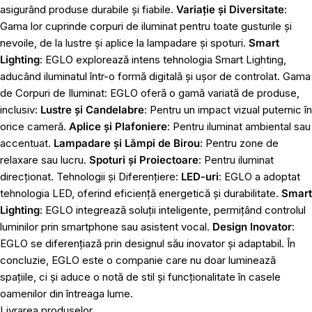
asigurând produse durabile și fiabile.
Variație și Diversitate
:
Gama lor cuprinde corpuri de iluminat pentru toate gusturile și
nevoile, de la lustre și aplice la lampadare și spoturi.
Smart
Lighting
: EGLO explorează intens tehnologia Smart Lighting,
aducând iluminatul într-o formă digitală și ușor de controlat. Gama
de Corpuri de Iluminat: EGLO oferă o gamă variată de produse,
inclusiv:
Lustre și Candelabre
: Pentru un impact vizual puternic în
orice cameră.
Aplice și Plafoniere
: Pentru iluminat ambiental sau
accentuat.
Lampadare și Lămpi de Birou
: Pentru zone de
relaxare sau lucru.
Spoturi și Proiectoare
: Pentru iluminat
direcționat. Tehnologii și Diferențiere:
LED-uri
: EGLO a adoptat
tehnologia LED, oferind eficiență energetică și durabilitate.
Smart
Lighting
: EGLO integrează soluții inteligente, permițând controlul
luminilor prin smartphone sau asistent vocal.
Design Inovator
:
EGLO se diferențiază prin designul său inovator și adaptabil. În
concluzie, EGLO este o companie care nu doar luminează
spațiile, ci și aduce o notă de stil și funcționalitate în casele
oamenilor din întreaga lume.
Livrarea produselor