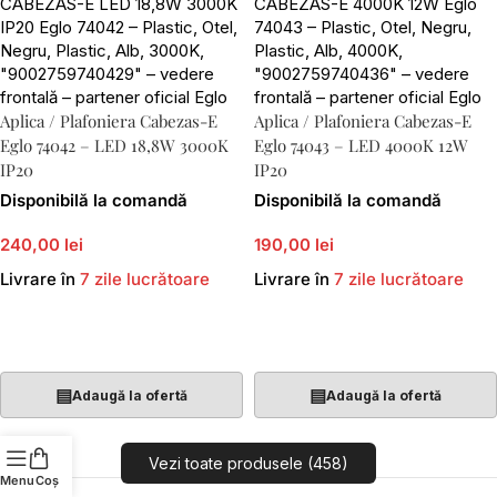
Aplica / Plafoniera Cabezas-E
Aplica / Plafoniera Cabezas-E
Eglo 74042 – LED 18,8W 3000K
Eglo 74043 – LED 4000K 12W
IP20
IP20
Disponibilă la comandă
Disponibilă la comandă
240,00 lei
190,00 lei
Livrare în
7 zile lucrătoare
Livrare în
7 zile lucrătoare
Adaugă În Coș
Adaugă În Coș
▤
▤
Adaugă la ofertă
Adaugă la ofertă
Vezi toate produsele (458)
Menu
Coș