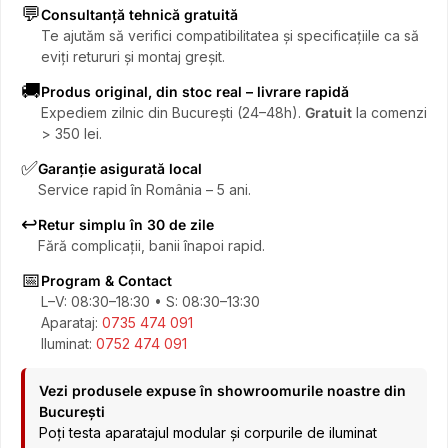
💬
Consultanță tehnică gratuită
Te ajutăm să verifici compatibilitatea și specificațiile ca să
eviți retururi și montaj greșit.
🚚
Produs original, din stoc real – livrare rapidă
Expediem zilnic din București (24–48h).
Gratuit
la comenzi
> 350 lei.
✅
Garanție asigurată local
Service rapid în România – 5 ani.
↩️
Retur simplu în 30 de zile
Fără complicații, banii înapoi rapid.
📅
Program & Contact
L–V: 08:30–18:30 • S: 08:30–13:30
Aparataj:
0735 474 091
Iluminat:
0752 474 091
Vezi produsele expuse în showroomurile noastre din
București
Poți testa aparatajul modular și corpurile de iluminat