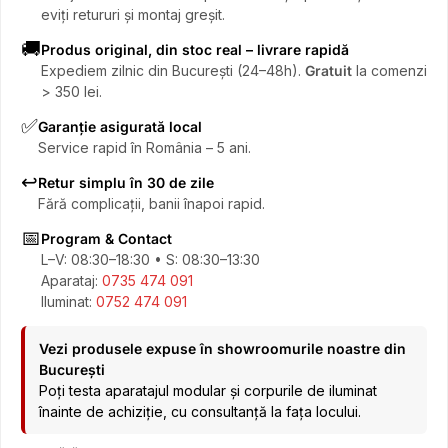
eviți retururi și montaj greșit.
🚚
Produs original, din stoc real – livrare rapidă
Expediem zilnic din București (24–48h).
Gratuit
la comenzi
> 350 lei.
✅
Garanție asigurată local
Service rapid în România – 5 ani.
↩️
Retur simplu în 30 de zile
Fără complicații, banii înapoi rapid.
📅
Program & Contact
L–V: 08:30–18:30 • S: 08:30–13:30
Aparataj:
0735 474 091
Iluminat:
0752 474 091
Vezi produsele expuse în showroomurile noastre din
București
Poți testa aparatajul modular și corpurile de iluminat
înainte de achiziție, cu consultanță la fața locului.