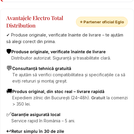
Avantajele Electro Total
⭐ Partener oficial Eglo
Distribution
✔ Produse originale, verificate înainte de livrare – te ajutăm
să alegi corect din prima.
🛡️
Produse originale, verificate înainte de livrare
Distribuitor autorizat. Siguranță și trasabilitate clară.
💬
Consultanță tehnică gratuită
Te ajutăm să verifici compatibilitatea și specificațiile ca să
eviți retururi și montaj greșit.
🚚
Produs original, din stoc real – livrare rapidă
Expediem zilnic din București (24–48h).
Gratuit
la comenzi
> 350 lei.
✅
Garanție asigurată local
Service rapid în România – 5 ani.
↩️
Retur simplu în 30 de zile