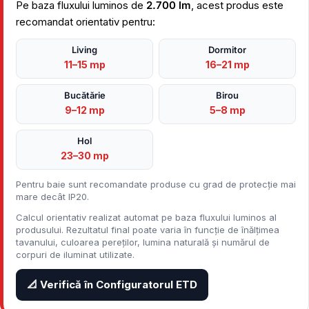
Pe baza fluxului luminos de
2.700 lm
, acest produs este
recomandat orientativ pentru:
Living
Dormitor
11–15 mp
16–21 mp
Bucătărie
Birou
9–12 mp
5–8 mp
Hol
23–30 mp
Pentru baie sunt recomandate produse cu grad de protecție mai
mare decât IP20.
Calcul orientativ realizat automat pe baza fluxului luminos al
produsului. Rezultatul final poate varia în funcție de înălțimea
tavanului, culoarea pereților, lumina naturală și numărul de
corpuri de iluminat utilizate.
📐 Verifică în Configuratorul ETD