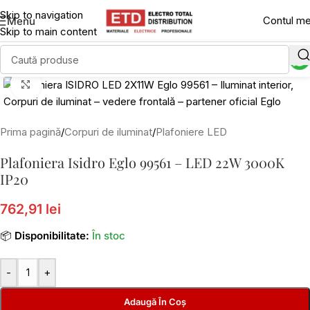
Skip to navigation
Contul m
Menu
Skip to main content
Click to enlarge
Prima pagină
/
Corpuri de iluminat
/
Plafoniere LED
Plafoniera Isidro Eglo 99561 – LED 22W 3000K
IP20
762,91 lei
📦
Disponibilitate:
În stoc
-
+
Adaugă În Coș