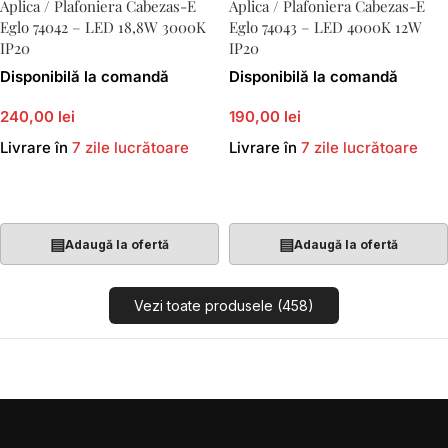
Aplica / Plafoniera Cabezas-E
Aplica / Plafoniera Cabezas-E
Eglo 74042 – LED 18,8W 3000K
Eglo 74043 – LED 4000K 12W
IP20
IP20
Disponibilă la comandă
Disponibilă la comandă
240,00 lei
190,00 lei
Livrare în
7 zile lucrătoare
Livrare în
7 zile lucrătoare
Adaugă În Coș
Adaugă În Coș
▤
▤
Adaugă la ofertă
Adaugă la ofertă
Vezi toate produsele (458)