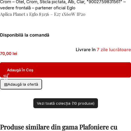
Aplica Planet 1 Eglo 83156 – E27 1X60W IP20
Disponibilă la comandă
Livrare în
7 zile lucrătoare
70,00 lei
Adaugă În Coș
▤
Adaugă la ofertă
Vezi toată colecția (10 produse)
Produse similare din gama Plafoniere cu