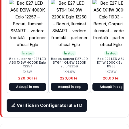
În stoc
În stoc
În stoc
Bec cu senzor E27 LED
Bec cu senzor E27 LED
Bec E27 LED A60
A60 1X6W 4000K Eglo
ST64 1X4,9W 2200K
1X11W 3000K Eglo
12257
Eglo 12258
11933
1X6W
1X4.9W
1X7.8W
220,06 lei
220,06 lei
20,00 lei
Adaugă în coș
Adaugă în coș
Adaugă în coș
📐 Verifică în Configuratorul ETD