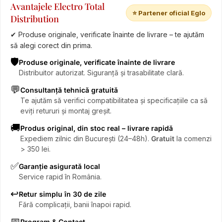
Avantajele Electro Total
⭐ Partener oficial Eglo
Distribution
✔ Produse originale, verificate înainte de livrare – te ajutăm
să alegi corect din prima.
🛡️
Produse originale, verificate înainte de livrare
Distribuitor autorizat. Siguranță și trasabilitate clară.
💬
Consultanță tehnică gratuită
Te ajutăm să verifici compatibilitatea și specificațiile ca să
eviți retururi și montaj greșit.
🚚
Produs original, din stoc real – livrare rapidă
Expediem zilnic din București (24–48h).
Gratuit
la comenzi
> 350 lei.
✅
Garanție asigurată local
Service rapid în România.
↩️
Retur simplu în 30 de zile
Fără complicații, banii înapoi rapid.
📅
Program & Contact