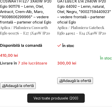
Aplica / Plafoniera Coswarth
Aplica / Plafoniera Gatebeck
Eglo 901176 – E27 3X40W IP20
Eglo 44092 – E14 2X40W IP20
Disponibilă la comandă
În stoc
410,00 lei
În stoc
Livrare în
7 zile lucrătoare
300,00 lei
Adaugă În Coș
Adaugă În Coș
▤
Adaugă la ofertă
▤
Adaugă la ofertă
Vezi toate produsele (200)