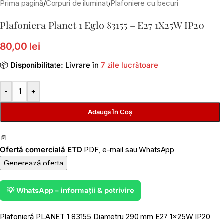
Prima pagină
/
Corpuri de iluminat
/
Plafoniere cu becuri
Plafoniera Planet 1 Eglo 83155 – E27 1X25W IP20
80,00 lei
📦
Disponibilitate:
Livrare în
7 zile lucrătoare
-
+
Adaugă În Coș
📄
Ofertă comercială ETD
PDF, e-mail sau WhatsApp
Generează oferta
💡 WhatsApp – informații & potrivire
Plafonieră PLANET 1 83155 Diametru 290 mm E27 1x25W IP20