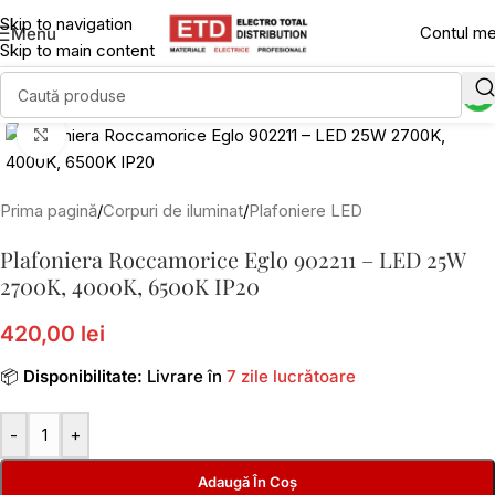
Skip to navigation
Contul m
Menu
Skip to main content
Click to enlarge
Prima pagină
/
Corpuri de iluminat
/
Plafoniere LED
Plafoniera Roccamorice Eglo 902211 – LED 25W
2700K, 4000K, 6500K IP20
420,00 lei
📦
Disponibilitate:
Livrare în
7 zile lucrătoare
-
+
Adaugă În Coș