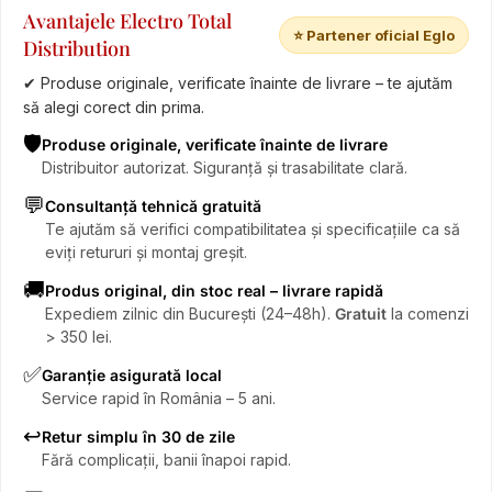
Avantajele Electro Total
⭐ Partener oficial Eglo
Distribution
✔ Produse originale, verificate înainte de livrare – te ajutăm
să alegi corect din prima.
🛡️
Produse originale, verificate înainte de livrare
Distribuitor autorizat. Siguranță și trasabilitate clară.
💬
Consultanță tehnică gratuită
Te ajutăm să verifici compatibilitatea și specificațiile ca să
eviți retururi și montaj greșit.
🚚
Produs original, din stoc real – livrare rapidă
Expediem zilnic din București (24–48h).
Gratuit
la comenzi
> 350 lei.
✅
Garanție asigurată local
Service rapid în România – 5 ani.
↩️
Retur simplu în 30 de zile
Fără complicații, banii înapoi rapid.