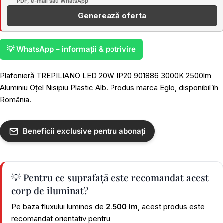
PDF, e-mail sau WhatsApp
Generează oferta
💡 WhatsApp – informații & potrivire
Plafonieră TREPILIANO LED 20W IP20 901886 3000K 2500lm
Aluminiu Oțel Nisipiu Plastic Alb. Produs marca Eglo, disponibil în
România.
Beneficii exclusive pentru abonați
💡 Pentru ce suprafață este recomandat acest
corp de iluminat?
Pe baza fluxului luminos de
2.500 lm
, acest produs este
recomandat orientativ pentru: