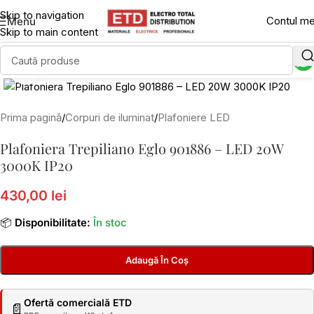
Skip to navigation
Contul m
Menu
Skip to main content
Click to enlarge
Prima pagină
/
Corpuri de iluminat
/
Plafoniere LED
Plafoniera Trepiliano Eglo 901886 – LED 20W
3000K IP20
430,00 lei
📦
Disponibilitate:
În stoc
Adaugă În Coș
Ofertă comercială ETD
📄