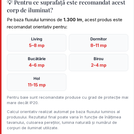
💡 Pentru ce suprafață este recomandat acest
corp de iluminat?
Pe baza fluxului luminos de
1.300 lm
, acest produs este
recomandat orientativ pentru:
Living
Dormitor
5–8 mp
8–11 mp
Bucătărie
Birou
4–6 mp
2–4 mp
Hol
11–15 mp
Pentru baie sunt recomandate produse cu grad de protecție mai
mare decât IP20.
Calcul orientativ realizat automat pe baza fluxului luminos al
produsului. Rezultatul final poate varia în funcție de înălțimea
tavanului, culoarea pereților, lumina naturală și numărul de
corpuri de iluminat utilizate.