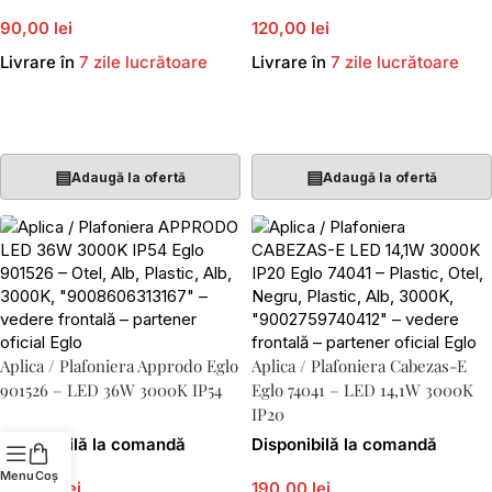
90,00 lei
120,00 lei
Livrare în
7 zile lucrătoare
Livrare în
7 zile lucrătoare
Adaugă În Coș
Adaugă În Coș
▤
▤
Adaugă la ofertă
Adaugă la ofertă
Aplica / Plafoniera Approdo Eglo
Aplica / Plafoniera Cabezas-E
901526 – LED 36W 3000K IP54
Eglo 74041 – LED 14,1W 3000K
IP20
Disponibilă la comandă
Disponibilă la comandă
Menu
Coș
250,00 lei
190,00 lei