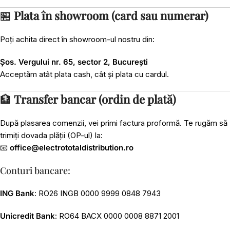
🏪
Plata în showroom (card sau numerar)
Poți achita direct în showroom-ul nostru din:
Șos. Vergului nr. 65, sector 2, București
Acceptăm atât plata cash, cât și plata cu cardul.
🏦
Transfer bancar (ordin de plată)
După plasarea comenzii, vei primi factura proformă. Te rugăm să
trimiți dovada plății (OP-ul) la:
📧
office@electrototaldistribution.ro
Conturi bancare:
ING Bank
: RO26 INGB 0000 9999 0848 7943
Unicredit Bank
: RO64 BACX 0000 0008 8871 2001