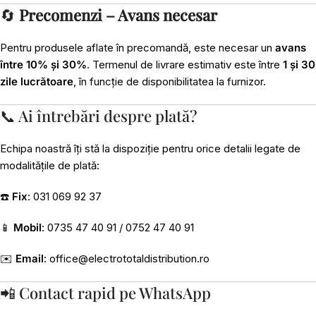
🔄
Precomenzi – Avans necesar
Pentru produsele aflate în precomandă, este necesar un
avans
între 10% și 30%
. Termenul de livrare estimativ este între
1 și 30
zile lucrătoare
, în funcție de disponibilitatea la furnizor.
📞 Ai întrebări despre plată?
Echipa noastră îți stă la dispoziție pentru orice detalii legate de
modalitățile de plată:
☎️
Fix
: 031 069 92 37
📱
Mobil
: 0735 47 40 91 / 0752 47 40 91
✉️
Email
:
office@electrototaldistribution.ro
📲 Contact rapid pe WhatsApp