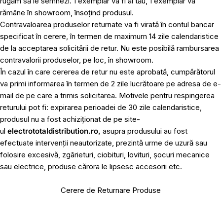
rugăm să le semnezi. 1 exemplar va fi al tău, 1 exemplar va
rămâne în showroom, însoțind produsul.
Contravaloarea produselor returnate va fi virată în contul bancar
specificat în cerere, în termen de maximum 14 zile calendaristice
de la acceptarea solicitării de retur. Nu este posibilă rambursarea
contravalorii produselor, pe loc, în showroom.
În cazul în care cererea de retur nu este aprobată, cumpărătorul
va primi informarea în termen de 2 zile lucrătoare pe adresa de e-
mail de pe care a trimis solicitarea. Motivele pentru respingerea
returului pot fi: expirarea perioadei de 30 zile calendaristice,
produsul nu a fost achiziționat de pe site-
ul
electrototaldistribution.ro,
asupra produsului au fost
efectuate intervenții neautorizate, prezintă urme de uzură sau
folosire excesivă, zgârieturi, ciobituri, lovituri, șocuri mecanice
sau electrice, produse cărora le lipsesc accesorii etc.
Cerere de Returnare Produse