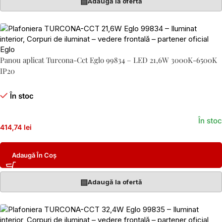
▤
Adaugă la ofertă
Panou aplicat Turcona-Cct Eglo 99834 – LED 21,6W 3000K-6500K
IP20
În stoc
În stoc
414,74 lei
Adaugă În Coș
▤
Adaugă la ofertă