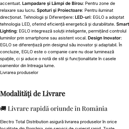
accentuat.
Lampadare și Lămpi de Birou
: Pentru zone de
relaxare sau lucru.
Spoturi și Proiectoare
: Pentru iluminat
direcționat. Tehnologii și Diferențiere:
LED-uri
: EGLO a adoptat
tehnologia LED, oferind eficiență energetică și durabilitate.
Smart
Lighting
: EGLO integrează soluții inteligente, permițând controlul
luminilor prin smartphone sau asistent vocal.
Design Inovator
:
EGLO se diferențiază prin designul său inovator și adaptabil. În
concluzie, EGLO este o companie care nu doar luminează
spațiile, ci și aduce o notă de stil și funcționalitate în casele
oamenilor din întreaga lume.
Livrarea produselor
Modalități de Livrare
🚚 Livrare rapidă oriunde în România
Electro Total Distribution asigură livrarea produselor în orice
localitate din România, prin servicii de curierat rapid. Toate