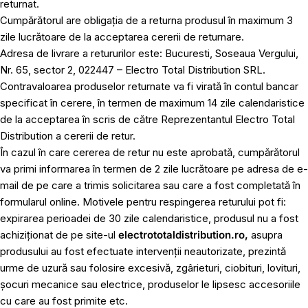
returnat.
Cumpărătorul are obligația de a returna produsul în maximum 3
zile lucrătoare de la acceptarea cererii de returnare.
Adresa de livrare a retururilor este: Bucuresti, Soseaua Vergului,
Nr. 65, sector 2, 022447 – Electro Total Distribution SRL.
Contravaloarea produselor returnate va fi virată în contul bancar
specificat în cerere, în termen de maximum 14 zile calendaristice
de la acceptarea în scris de către Reprezentantul Electro Total
Distribution a cererii de retur.
În cazul în care cererea de retur nu este aprobată, cumpărătorul
va primi informarea în termen de 2 zile lucrătoare pe adresa de e-
mail de pe care a trimis solicitarea sau care a fost completată în
formularul online. Motivele pentru respingerea returului pot fi:
expirarea perioadei de 30 zile calendaristice, produsul nu a fost
achiziționat de pe site-ul
electrototaldistribution.ro,
asupra
produsului au fost efectuate intervenții neautorizate, prezintă
urme de uzură sau folosire excesivă, zgârieturi, ciobituri, lovituri,
șocuri mecanice sau electrice, produselor le lipsesc accesoriile
cu care au fost primite etc.