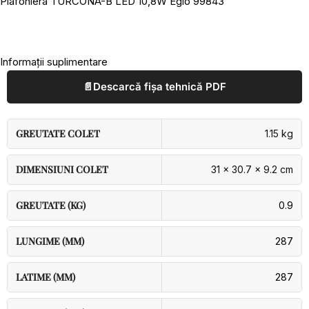
Plafoniera TURCONA-B LED 10,8W Eglo 99843
Informații suplimentare
📄
Descarcă fișa tehnică PDF
GREUTATE COLET
1.15 kg
DIMENSIUNI COLET
31 × 30.7 × 9.2 cm
GREUTATE (KG)
0.9
LUNGIME (MM)
287
LATIME (MM)
287