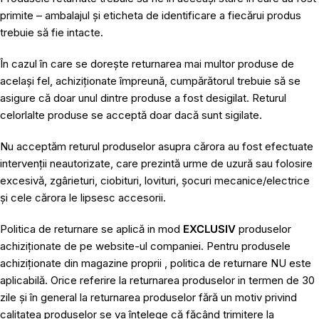
primite – ambalajul și eticheta de identificare a fiecărui produs
trebuie să fie intacte.
În cazul în care se dorește returnarea mai multor produse de
același fel, achiziționate împreună, cumpărătorul trebuie să se
asigure că doar unul dintre produse a fost desigilat. Returul
celorlalte produse se acceptă doar dacă sunt sigilate.
Nu acceptăm returul produselor asupra cărora au fost efectuate
intervenții neautorizate, care prezintă urme de uzură sau folosire
excesivă, zgârieturi, ciobituri, lovituri, șocuri mecanice/electrice
și cele cărora le lipsesc accesorii.
Politica de returnare se aplică in mod
EXCLUSIV
produselor
achiziționate de pe website-ul companiei. Pentru produsele
achiziționate din magazine proprii , politica de returnare NU este
aplicabilă. Orice referire la returnarea produselor in termen de 30
zile și în general la returnarea produselor fără un motiv privind
calitatea produselor se va înțelege că făcând trimitere la