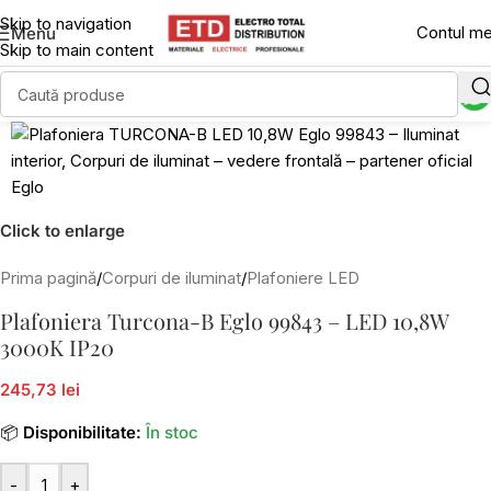
Skip to navigation
Contul m
Menu
Skip to main content
Click to enlarge
Prima pagină
/
Corpuri de iluminat
/
Plafoniere LED
Plafoniera Turcona-B Eglo 99843 – LED 10,8W
3000K IP20
245,73 lei
📦
Disponibilitate:
În stoc
-
+