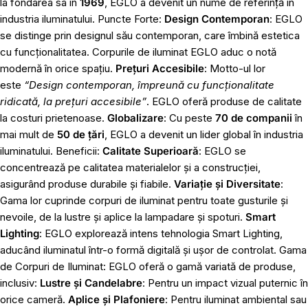
la fondarea sa în
1969
, EGLO a devenit un nume de referință în
industria iluminatului. Puncte Forte:
Design Contemporan
: EGLO
se distinge prin designul său contemporan, care îmbină estetica
cu funcționalitatea. Corpurile de iluminat EGLO aduc o notă
modernă în orice spațiu.
Prețuri Accesibile
: Motto-ul lor
este
“Design contemporan, împreună cu funcționalitate
ridicată, la prețuri accesibile”
. EGLO oferă produse de calitate
la costuri prietenoase.
Globalizare
: Cu peste
70 de companii
în
mai mult de
50 de țări
, EGLO a devenit un lider global în industria
iluminatului. Beneficii:
Calitate Superioară
: EGLO se
concentrează pe calitatea materialelor și a construcției,
asigurând produse durabile și fiabile.
Variație și Diversitate
:
Gama lor cuprinde corpuri de iluminat pentru toate gusturile și
nevoile, de la lustre și aplice la lampadare și spoturi.
Smart
Lighting
: EGLO explorează intens tehnologia Smart Lighting,
aducând iluminatul într-o formă digitală și ușor de controlat. Gama
de Corpuri de Iluminat: EGLO oferă o gamă variată de produse,
inclusiv:
Lustre și Candelabre
: Pentru un impact vizual puternic în
orice cameră.
Aplice și Plafoniere
: Pentru iluminat ambiental sau