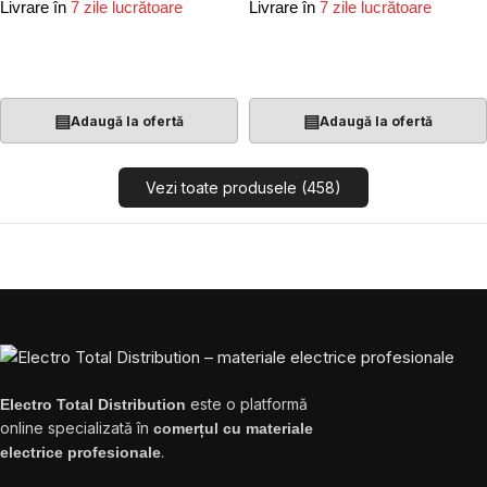
Livrare în
7 zile lucrătoare
Livrare în
7 zile lucrătoare
Adaugă În Coș
Adaugă În Coș
▤
▤
Adaugă la ofertă
Adaugă la ofertă
Vezi toate produsele (458)
este o platformă
Electro Total Distribution
online specializată în
comerțul cu materiale
.
electrice profesionale