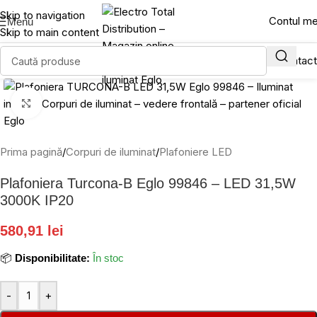
Skip to navigation
Contul m
Menu
Skip to main content
Click to enlarge
Prima pagină
/
Corpuri de iluminat
/
Plafoniere LED
Plafoniera Turcona-B Eglo 99846 – LED 31,5W
3000K IP20
580,91 lei
📦
Disponibilitate:
În stoc
-
+