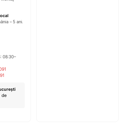
local
ânia – 5 ani.
S: 08:30–
091
91
ucurești
e de