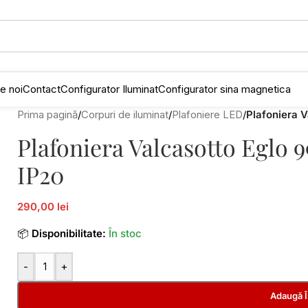
e noi
Contact
Configurator Iluminat
Configurator sina magnetica
Prima pagină
/
Corpuri de iluminat
/
Plafoniere LED
/
Plafoniera 
Plafoniera Valcasotto Eglo
IP20
290,00 lei
📦
Disponibilitate:
În stoc
-
+
Adaugă 