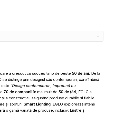
e care a crescut cu succes timp de peste
50 de ani
. De la
O se distinge prin designul său contemporan, care îmbină
r este
“Design contemporan, împreună cu
te
70 de companii
în mai mult de
50 de țări
, EGLO a
i a construcției, asigurând produse durabile și fiabile.
are și spoturi.
Smart Lighting
: EGLO explorează intens
feră o gamă variată de produse, inclusiv:
Lustre și