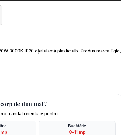
 3000K IP20 oțel alamă plastic alb. Produs marca Eglo,
 corp de iluminat?
recomandat orientativ pentru:
tor
Bucătărie
 mp
8–11 mp