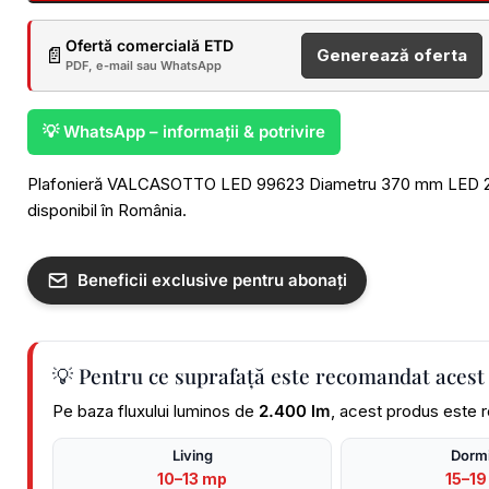
Ofertă comercială ETD
📄
Generează oferta
PDF, e-mail sau WhatsApp
💡 WhatsApp – informații & potrivire
Plafonieră VALCASOTTO LED 99623 Diametru 370 mm LED 20W
disponibil în România.
Beneficii exclusive pentru abonați
💡 Pentru ce suprafață este recomandat acest
Pe baza fluxului luminos de
2.400 lm
, acest produs este 
Living
Dormi
10–13 mp
15–19