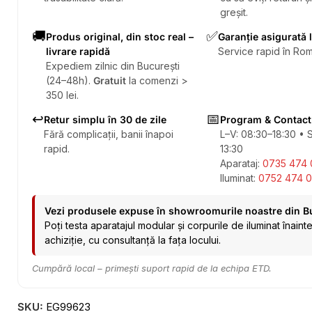
greșit.
🚚
✅
Produs original, din stoc real –
Garanție asigurată 
livrare rapidă
Service rapid în Rom
Expediem zilnic din București
(24–48h).
Gratuit
la comenzi >
350 lei.
↩️
📅
Retur simplu în 30 de zile
Program & Contact
Fără complicații, banii înapoi
L–V: 08:30–18:30 • 
rapid.
13:30
Aparataj:
0735 474 
Iluminat:
0752 474 0
Vezi produsele expuse în showroomurile noastre din B
Poți testa aparatajul modular și corpurile de iluminat înaint
achiziție, cu consultanță la fața locului.
Cumpără local – primești suport rapid de la echipa ETD.
SKU:
EG99623