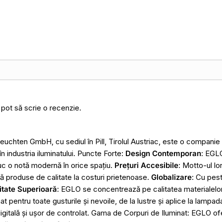
 pot să scrie o recenzie.
chten GmbH, cu sediul în Pill, Tirolul Austriac, este o compani
n industria iluminatului. Puncte Forte:
Design Contemporan
: EGL
uc o notă modernă în orice spațiu.
Prețuri Accesibile
: Motto-ul lo
ă produse de calitate la costuri prietenoase.
Globalizare
: Cu pes
itate Superioară
: EGLO se concentrează pe calitatea materialelor ș
t pentru toate gusturile și nevoile, de la lustre și aplice la lampad
digitală și ușor de controlat. Gama de Corpuri de Iluminat: EGLO o