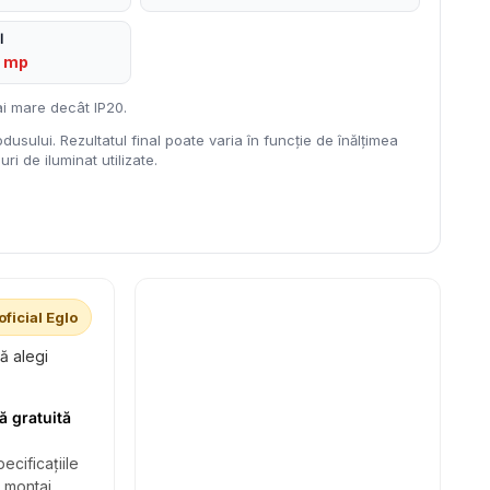
l
6 mp
i mare decât IP20.
dusului. Rezultatul final poate varia în funcție de înălțimea
ri de iluminat utilizate.
oficial Eglo
să alegi
ă gratuită
ecificațiile
i montaj