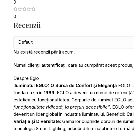
0
0
Recenzii
Nu există recenzii până acum.
Numai clienții autentificați, care au cumpărat acest produs,
Despre Eglo
Iluminatul EGLO: O Sursă de Confort și Eleganță
EGLO Leu
fondarea sa în
1969
, EGLO a devenit un nume de referință î
estetica cu funcționalitatea. Corpurile de iluminat EGLO ad
funcționalitate ridicată, la prețuri accesibile”
. EGLO ofer
devenit un lider global în industria iluminatului. Beneficii:
Cal
Variație și Diversitate
: Gama lor cuprinde corpuri de ilumina
tehnologia Smart Lighting, aducând iluminatul într-o formă 