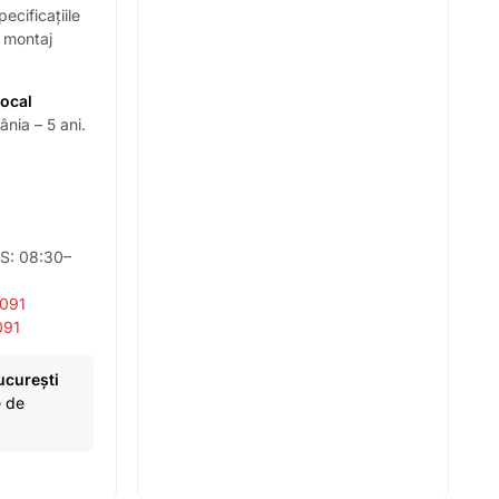
ecificațiile
i montaj
local
nia – 5 ani.
 S: 08:30–
 091
091
ucurești
e de