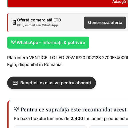
Adaugă 
Ofertă comercială ETD
📄
Generează oferta
PDF, e-mail sau WhatsApp
💡 WhatsApp – informații & potrivire
Plafonieră VENTICELLO LED 20W IP20 902123 2700K-4000K 
Eglo, disponibil în România.
Beneficii exclusive pentru abonați
💡 Pentru ce suprafață este recomandat acest
Pe baza fluxului luminos de
2.400 lm
, acest produs est