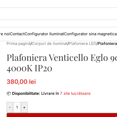
e noi
Contact
Configurator Iluminat
Configurator sina magnetica
Prima pagină
/
Corpuri de iluminat
/
Plafoniere LED
/
Plafonier
Plafoniera Venticello Eglo
4000K IP20
380,00 lei
📦
Disponibilitate:
Livrare în
7 zile lucrătoare
-
+