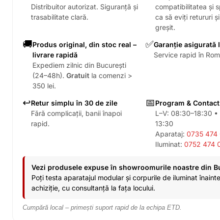
Distribuitor autorizat. Siguranță și
compatibilitatea și sp
trasabilitate clară.
ca să eviți retururi ș
greșit.
🚚
✅
Produs original, din stoc real –
Garanție asigurată 
livrare rapidă
Service rapid în Româ
Expediem zilnic din București
(24–48h).
Gratuit
la comenzi >
350 lei.
↩️
📅
Retur simplu în 30 de zile
Program & Contact
Fără complicații, banii înapoi
L–V: 08:30–18:30 •
rapid.
13:30
Aparataj:
0735 474
Iluminat:
0752 474 
Vezi produsele expuse în showroomurile noastre din B
Poți testa aparatajul modular și corpurile de iluminat înaint
achiziție, cu consultanță la fața locului.
Cumpără local – primești suport rapid de la echipa ETD.