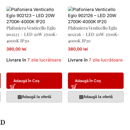
Plafoniera Venticello Eglo
Plafoniera Venticello Eglo
902123 – LED 20W 2700K-
902126 – LED 20W 2700K-
4000K IP20
4000K IP20
380,00 lei
380,00 lei
Livrare în
7 zile lucrătoare
Livrare în
7 zile lucrătoare
Adaugă În Coș
Adaugă În Coș
▤
▤
Adaugă la ofertă
Adaugă la ofertă
ED