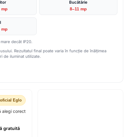
tor
Bucătărie
9 mp
8–11 mp
l
6 mp
 mare decât IP20.
usului. Rezultatul final poate varia în funcție de înălțimea
 de iluminat utilizate.
oficial Eglo
ă alegi corect
ă gratuită