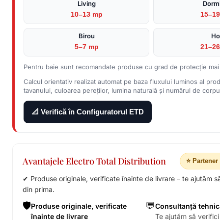
Living
Dormi
10–13 mp
15–1
Birou
Ho
5–7 mp
21–2
Pentru baie sunt recomandate produse cu grad de protecție mai
Calcul orientativ realizat automat pe baza fluxului luminos al prod
tavanului, culoarea pereților, lumina naturală și numărul de corpuri
📐 Verifică în Configuratorul ETD
Avantajele Electro Total Distribution
⭐ Partener 
✔ Produse originale, verificate înainte de livrare – te ajutăm s
din prima.
🛡️
💬
Produse originale, verificate
Consultanță tehnic
înainte de livrare
Te ajutăm să verifici