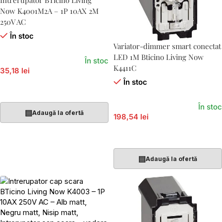
Intrerupator BTicino Living
Now K4001M2A – 1P 10AX 2M
250V AC
În stoc
Variator-dimmer smart conectat
LED 1M Bticino Living Now
În stoc
K4411C
35,18 lei
În stoc
Adaugă În Coș
În stoc
▤
Adaugă la ofertă
198,54 lei
Adaugă În Coș
▤
Adaugă la ofertă