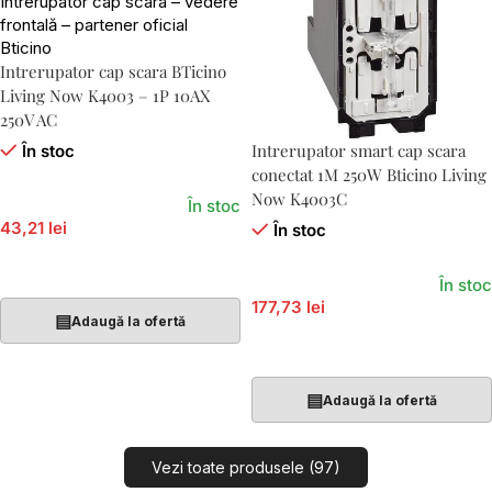
Intrerupator cap scara BTicino
Living Now K4003 – 1P 10AX
250V AC
Intrerupator smart cap scara
În stoc
conectat 1M 250W Bticino Living
Now K4003C
În stoc
43,21 lei
În stoc
Adaugă În Coș
În stoc
177,73 lei
▤
Adaugă la ofertă
Adaugă În Coș
▤
Adaugă la ofertă
Vezi toate produsele (97)