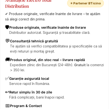
Avantajele Electro Total
⭐ Partener BTicino
Distribution
✔ Produse originale, verificate înainte de livrare – te ajutăm
să alegi corect din prima.
🛡️
Produse originale, verificate înainte de livrare
Distribuitor autorizat. Siguranță și trasabilitate clară.
💬
Consultanță tehnică gratuită
Te ajutăm să verifici compatibilitatea și specificațiile ca să
eviți retururi și montaj greșit.
🚚
Produs original, din stoc real – livrare rapidă
Expediem zilnic din București (24–48h).
Gratuit
la comenzi
> 350 lei.
✅
Garanție asigurată local
Service rapid în România.
↩️
Retur simplu în 30 de zile
Fără complicații, banii înapoi rapid.
📅
Program & Contact