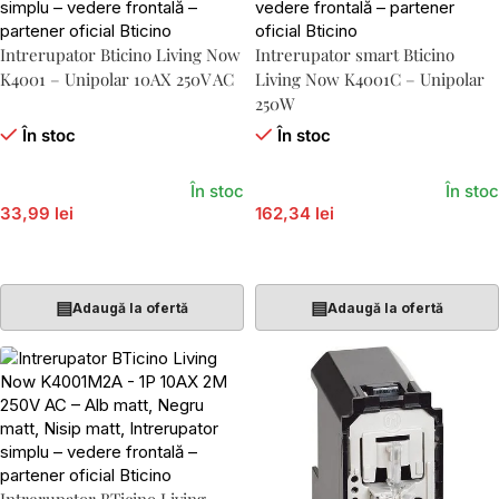
Intrerupator Bticino Living Now
Intrerupator smart Bticino
K4001 – Unipolar 10AX 250V AC
Living Now K4001C – Unipolar
250W
În stoc
În stoc
În stoc
În stoc
33,99 lei
162,34 lei
Adaugă În Coș
Adaugă În Coș
▤
▤
Adaugă la ofertă
Adaugă la ofertă