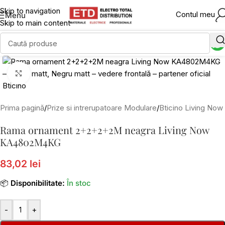
Skip to navigation
Contul meu
Menu
Skip to main content
Click to enlarge
Prima pagină
/
Prize si intrerupatoare Modulare
/
Bticino Living Now
Rama ornament 2+2+2+2M neagra Living Now
KA4802M4KG
83,02 lei
📦
Disponibilitate:
În stoc
-
+