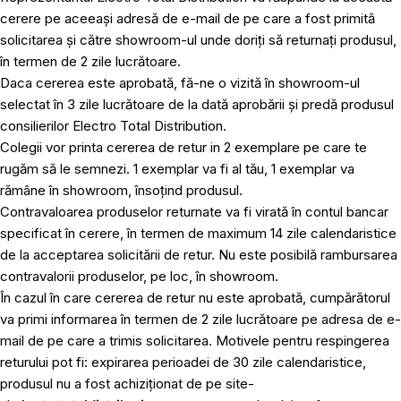
cerere pe aceeași adresă de e-mail de pe care a fost primită
solicitarea și către showroom-ul unde doriți să returnați produsul,
în termen de 2 zile lucrătoare.
Daca cererea este aprobată, fă-ne o vizită în showroom-ul
selectat în 3 zile lucrătoare de la dată aprobării și predă produsul
consilierilor Electro Total Distribution.
Colegii vor printa cererea de retur in 2 exemplare pe care te
rugăm să le semnezi. 1 exemplar va fi al tău, 1 exemplar va
rămâne în showroom, însoțind produsul.
Contravaloarea produselor returnate va fi virată în contul bancar
specificat în cerere, în termen de maximum 14 zile calendaristice
de la acceptarea solicitării de retur. Nu este posibilă rambursarea
contravalorii produselor, pe loc, în showroom.
În cazul în care cererea de retur nu este aprobată, cumpărătorul
va primi informarea în termen de 2 zile lucrătoare pe adresa de e-
mail de pe care a trimis solicitarea. Motivele pentru respingerea
returului pot fi: expirarea perioadei de 30 zile calendaristice,
produsul nu a fost achiziționat de pe site-