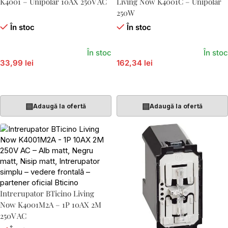
K4001 – Unipolar 10AX 250V AC
Living Now K4001C – Unipolar
250W
În stoc
În stoc
În stoc
În stoc
33,99 lei
162,34 lei
Adaugă În Coș
Adaugă În Coș
▤
▤
Adaugă la ofertă
Adaugă la ofertă
Intrerupator BTicino Living
Now K4001M2A – 1P 10AX 2M
250V AC