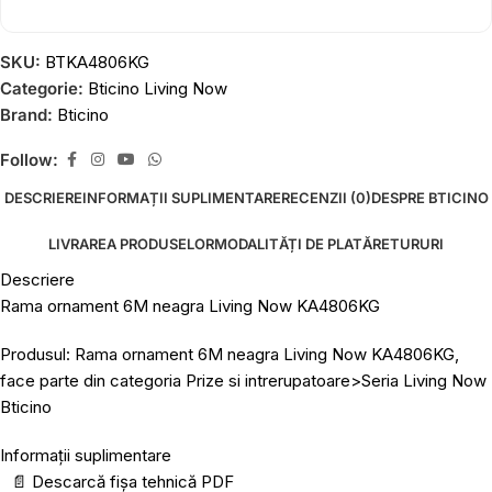
SKU:
BTKA4806KG
Categorie:
Bticino Living Now
Brand:
Bticino
Follow:
DESCRIERE
INFORMAȚII SUPLIMENTARE
RECENZII (0)
DESPRE BTICINO
LIVRAREA PRODUSELOR
MODALITĂȚI DE PLATĂ
RETURURI
Descriere
Rama ornament 6M neagra Living Now KA4806KG
Produsul: Rama ornament 6M neagra Living Now KA4806KG,
face parte din categoria Prize si intrerupatoare>Seria Living Now
Bticino
Informații suplimentare
📄
Descarcă fișa tehnică PDF