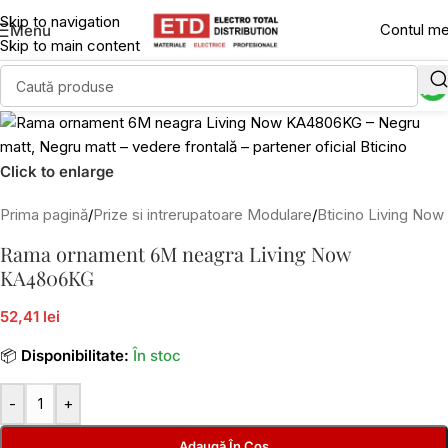
Skip to navigation
Contul m
Menu
Skip to main content
Click to enlarge
Prima pagină
/
Prize si intrerupatoare Modulare
/
Bticino Living Now
Rama ornament 6M neagra Living Now
KA4806KG
52,41 lei
📦
Disponibilitate:
În stoc
-
+
Adaugă În Coș