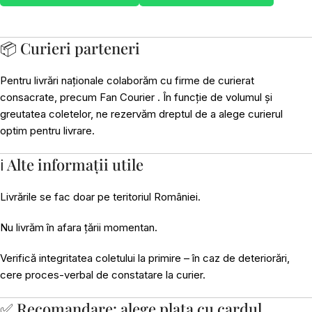
📦 Curieri parteneri
Pentru livrări naționale colaborăm cu firme de curierat
consacrate, precum Fan Courier . În funcție de volumul și
greutatea coletelor, ne rezervăm dreptul de a alege curierul
optim pentru livrare.
ℹ️ Alte informații utile
Livrările se fac doar pe teritoriul României.
Nu livrăm în afara țării momentan.
Verifică integritatea coletului la primire – în caz de deteriorări,
cere proces-verbal de constatare la curier.
✅ Recomandare: alege plata cu cardul