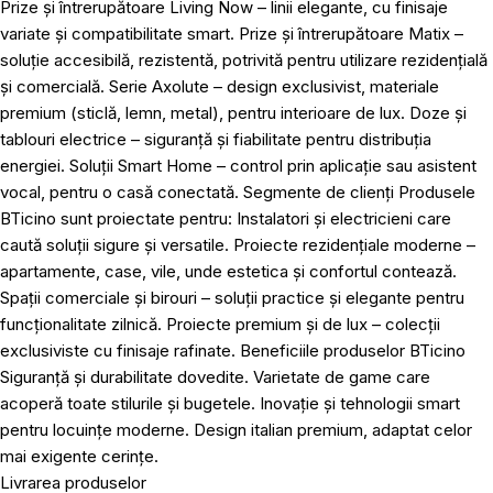
Prize și întrerupătoare Living Now – linii elegante, cu finisaje
variate și compatibilitate smart. Prize și întrerupătoare Matix –
soluție accesibilă, rezistentă, potrivită pentru utilizare rezidențială
și comercială. Serie Axolute – design exclusivist, materiale
premium (sticlă, lemn, metal), pentru interioare de lux. Doze și
tablouri electrice – siguranță și fiabilitate pentru distribuția
energiei. Soluții Smart Home – control prin aplicație sau asistent
vocal, pentru o casă conectată. Segmente de clienți Produsele
BTicino sunt proiectate pentru: Instalatori și electricieni care
caută soluții sigure și versatile. Proiecte rezidențiale moderne –
apartamente, case, vile, unde estetica și confortul contează.
Spații comerciale și birouri – soluții practice și elegante pentru
funcționalitate zilnică. Proiecte premium și de lux – colecții
exclusiviste cu finisaje rafinate. Beneficiile produselor BTicino
Siguranță și durabilitate dovedite. Varietate de game care
acoperă toate stilurile și bugetele. Inovație și tehnologii smart
pentru locuințe moderne. Design italian premium, adaptat celor
mai exigente cerințe.
Livrarea produselor