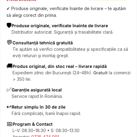
✔ Produse originale, verificate înainte de livrare – te ajutăm
să alegi corect din prima.
🛡️
Produse originale, verificate înainte de livrare
Distribuitor autorizat. Siguranță și trasabilitate clară.
💬
Consultanță tehnică gratuită
Te ajutăm să verifici compatibilitatea și specificațiile ca să
eviți retururi și montaj greșit.
🚚
Produs original, din stoc real – livrare rapidă
Expediem zilnic din București (24–48h).
Gratuit
la comenzi
> 350 lei.
✅
Garanție asigurată local
Service rapid în România.
↩️
Retur simplu în 30 de zile
Fără complicații, banii înapoi rapid.
📅
Program & Contact
L–V: 08:30–18:30 • S: 08:30–13:30
Aparataj:
0735 474 091