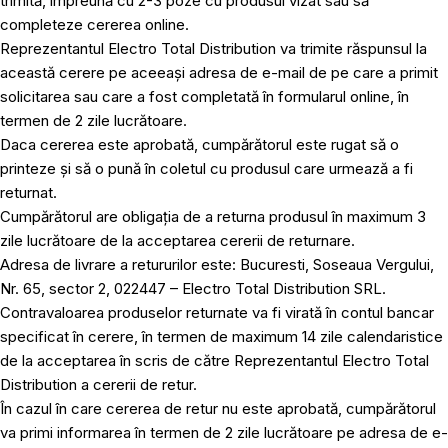
trimită, împreună cu 2-3 poze cu produsul vizat sau să
completeze cererea online.
Reprezentantul Electro Total Distribution va trimite răspunsul la
această cerere pe aceeași adresa de e-mail de pe care a primit
solicitarea sau care a fost completată în formularul online, în
termen de 2 zile lucrătoare.
Daca cererea este aprobată, cumpărătorul este rugat să o
printeze și să o pună în coletul cu produsul care urmează a fi
returnat.
Cumpărătorul are obligația de a returna produsul în maximum 3
zile lucrătoare de la acceptarea cererii de returnare.
Adresa de livrare a retururilor este: Bucuresti, Soseaua Vergului,
Nr. 65, sector 2, 022447 – Electro Total Distribution SRL.
Contravaloarea produselor returnate va fi virată în contul bancar
specificat în cerere, în termen de maximum 14 zile calendaristice
de la acceptarea în scris de către Reprezentantul Electro Total
Distribution a cererii de retur.
În cazul în care cererea de retur nu este aprobată, cumpărătorul
va primi informarea în termen de 2 zile lucrătoare pe adresa de e-