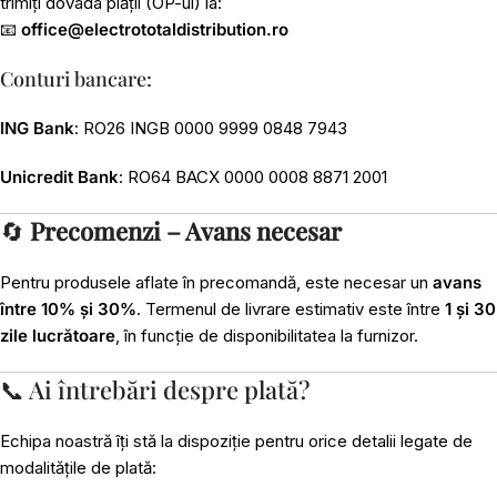
trimiți dovada plății (OP-ul) la:
📧
office@electrototaldistribution.ro
Conturi bancare:
ING Bank
: RO26 INGB 0000 9999 0848 7943
Unicredit Bank
: RO64 BACX 0000 0008 8871 2001
🔄
Precomenzi – Avans necesar
Pentru produsele aflate în precomandă, este necesar un
avans
între 10% și 30%
. Termenul de livrare estimativ este între
1 și 30
zile lucrătoare
, în funcție de disponibilitatea la furnizor.
📞 Ai întrebări despre plată?
Echipa noastră îți stă la dispoziție pentru orice detalii legate de
modalitățile de plată: