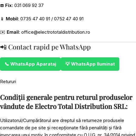
☎️
Fix
: 031 069 92 37
📱
Mobil
: 0735 47 40 91 / 0752 47 40 91
✉️
Email
:
office@electrototaldistribution.ro
📲 Contact rapid pe WhatsApp
📞 WhatsApp Aparataj
💡 WhatsApp Iluminat
Retururi
Condiții generale pentru returul produselor
vândute de Electro Total Distribution SRL:
Utilizatorul/Cumpărătorul are dreptul să returneze produsele
comandate de pe site și recepționate fără penalități și fără
invocarea unui motiv, în conformitate cu O.U.G. nr. 34/2014 privind