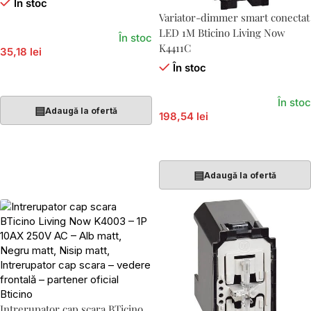
În stoc
Variator-dimmer smart conectat
LED 1M Bticino Living Now
În stoc
K4411C
35,18 lei
În stoc
Adaugă În Coș
În stoc
▤
Adaugă la ofertă
198,54 lei
Adaugă În Coș
▤
Adaugă la ofertă
Intrerupator cap scara BTicino