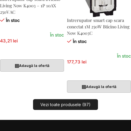
Living Now K4003 – 1P 10AX
250V AC
Intrerupator smart cap scara
În stoc
conectat 1M 250W Bticino Living
Now K4003C
În stoc
43,21 lei
În stoc
Adaugă În Coș
În stoc
177,73 lei
▤
Adaugă la ofertă
Adaugă În Coș
▤
Adaugă la ofertă
Vezi toate produsele (97)