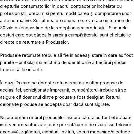
drepturile consumatorilor în cadrul contractelor încheiate cu
profesioniștii, precum și pentru modificarea și completarea unor
acte normative. Solicitarea de returnare se va face în termen de
30 zile calendaristice de la recepționarea produsului. Singurele
costuri care pot cădea în sarcina cumpărătorului sunt cheltuielile
directe de returnare a Produselor.
Produsele returnate trebuie să fie în aceeași stare în care au fost
primite – ambalajul și eticheta de identificare a fiecărui produs
trebuie să fie intacte.
În cazul în care se dorește returnarea mai multor produse de
același fel, achiziționate împreună, cumpărătorul trebuie să se
asigure că doar unul dintre produse a fost desigilat. Returul
celorlalte produse se acceptă doar dacă sunt sigilate.
Nu acceptăm returul produselor asupra cărora au fost efectuate
intervenții neautorizate, care prezintă urme de uzură sau folosire
excesivă, zgârieturi, ciobituri, lovituri, șocuri mecanice/electrice