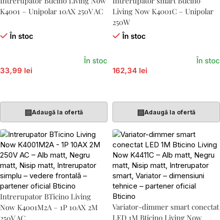
Intrerupator Bticino Living Now
Intrerupator smart Bticino
K4001 – Unipolar 10AX 250V AC
Living Now K4001C – Unipolar
250W
În stoc
În stoc
În stoc
În stoc
33,99 lei
162,34 lei
Adaugă În Coș
Adaugă În Coș
▤
▤
Adaugă la ofertă
Adaugă la ofertă
Intrerupator BTicino Living
Variator-dimmer smart conectat
Now K4001M2A – 1P 10AX 2M
LED 1M Bticino Living Now
250V AC