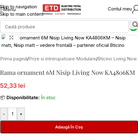
Skip to navigation
Contul meu
Menu
Skip to main content
Click to enlarge
Prima pagină
/
Prize si intrerupatoare Modulare
/
Bticino Living Now
Rama ornament 6M Nisip Living Now KA4806KM
52,33 lei
📦
Disponibilitate:
În stoc
-
+
Adaugă În Coș