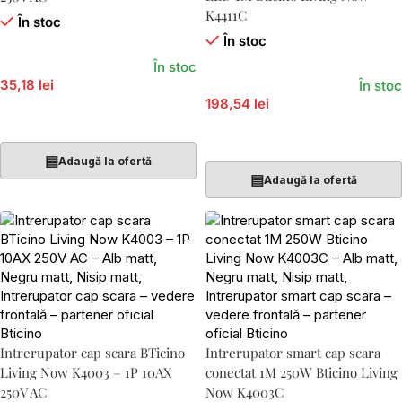
K4411C
În stoc
În stoc
În stoc
35,18 lei
În stoc
198,54 lei
Adaugă În Coș
Adaugă În Coș
▤
Adaugă la ofertă
▤
Adaugă la ofertă
Intrerupator cap scara BTicino
Intrerupator smart cap scara
Living Now K4003 – 1P 10AX
conectat 1M 250W Bticino Living
250V AC
Now K4003C