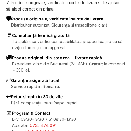
✔ Produse originale, verificate înainte de livrare – te ajutăm
să alegi corect din prima.
🛡️
Produse originale, verificate înainte de livrare
Distribuitor autorizat. Siguranță și trasabilitate clară.
💬
Consultanță tehnică gratuită
Te ajutăm să verifici compatibilitatea și specificațiile ca să
eviți retururi și montaj greșit.
🚚
Produs original, din stoc real – livrare rapidă
Expediem zilnic din București (24–48h).
Gratuit
la comenzi
> 350 lei.
✅
Garanție asigurată local
Service rapid în România.
↩️
Retur simplu în 30 de zile
Fără complicații, banii înapoi rapid.
📅
Program & Contact
L–V: 08:30–18:30 • S: 08:30–13:30
Aparataj:
0735 474 091