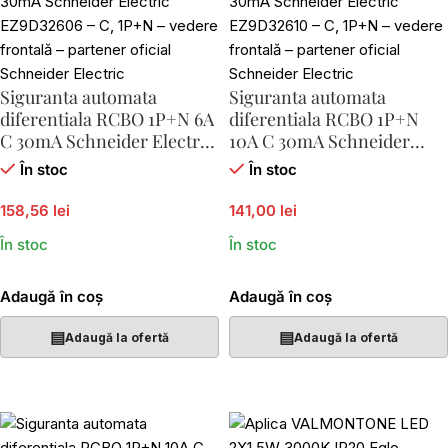
Siguranta automata
Siguranta automata
diferentiala RCBO 1P+N 6A
diferentiala RCBO 1P+N
C 30mA Schneider Electric
10A C 30mA Schneider
EZ9D32606
Electric EZ9D32610
În stoc
În stoc
158,56 lei
141,00 lei
În stoc
În stoc
Adaugă în coș
Adaugă în coș
▤
▤
Adaugă la ofertă
Adaugă la ofertă