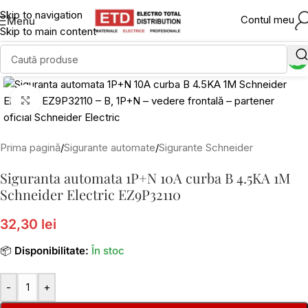
Skip to navigation
Contul meu
Menu
Skip to main content
Click to enlarge
Prima pagină
/
Sigurante automate
/
Sigurante Schneider
Siguranta automata 1P+N 10A curba B 4.5KA 1M
Schneider Electric EZ9P32110
32,30 lei
📦
Disponibilitate:
În stoc
-
+