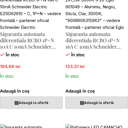
Siguranta automata
Siguranta automata
diferentiala RCBO 1P+N
diferentiala RCBO 1P+N
10A C 10mA Schneider
16A C 30mA Schneider
Electric EZ9D62610
Electric EZ9D32616
În stoc
În stoc
194,66 lei
133,51 lei
În stoc
În stoc
Adaugă în coș
Adaugă în coș
▤
▤
Adaugă la ofertă
Adaugă la ofertă