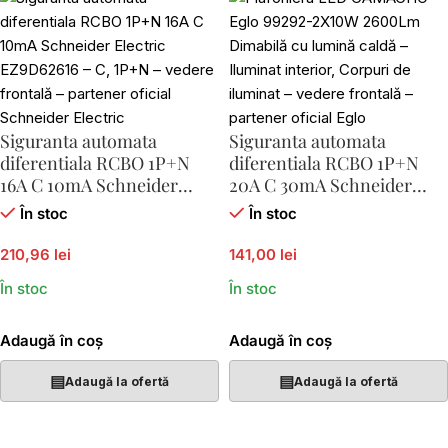
Siguranta automata
Siguranta automata
diferentiala RCBO 1P+N
diferentiala RCBO 1P+N
16A C 10mA Schneider
20A C 30mA Schneider
Electric EZ9D62616
Electric EZ9D32620
În stoc
În stoc
210,96 lei
141,00 lei
În stoc
În stoc
Adaugă în coș
Adaugă în coș
▤
▤
Adaugă la ofertă
Adaugă la ofertă