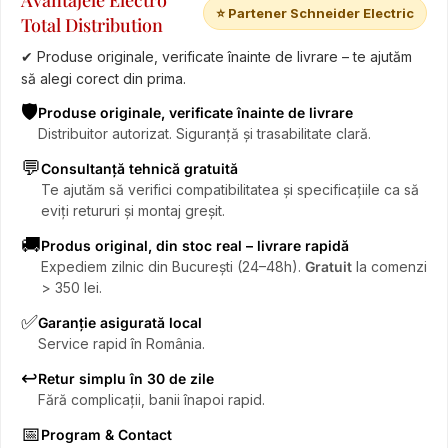
Avantajele Electro
⭐ Partener Schneider Electric
Total Distribution
✔ Produse originale, verificate înainte de livrare – te ajutăm
să alegi corect din prima.
🛡️
Produse originale, verificate înainte de livrare
Distribuitor autorizat. Siguranță și trasabilitate clară.
💬
Consultanță tehnică gratuită
Te ajutăm să verifici compatibilitatea și specificațiile ca să
eviți retururi și montaj greșit.
🚚
Produs original, din stoc real – livrare rapidă
Expediem zilnic din București (24–48h).
Gratuit
la comenzi
> 350 lei.
✅
Garanție asigurată local
Service rapid în România.
↩️
Retur simplu în 30 de zile
Fără complicații, banii înapoi rapid.
📅
Program & Contact