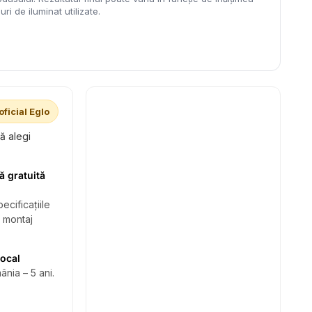
ri de iluminat utilizate.
oficial Eglo
să alegi
ă gratuită
ecificațiile
i montaj
local
ânia – 5 ani.