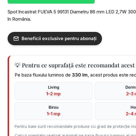
Spot încastrat FUEVA 5 99131 Diametru 86 mm LED 2,7W 3000K 
în România.
Beneficii exclusive pentru abonați
💡 Pentru ce suprafață este recomandat acest
Pe baza fluxului luminos de
330 lm
, acest produs este re
Living
Dormi
1–2 mp
2–3
Birou
Ho
1–1 mp
2–4
Pentru baie sunt recomandate produse cu grad de protecție ma
Calcul orientativ realizat automat pe baza fluxului luminos al pro