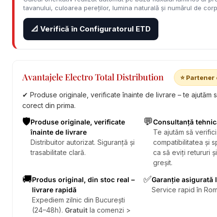
tavanului, culoarea pereților, lumina naturală și numărul de corpu
📐 Verifică în Configuratorul ETD
Avantajele Electro Total Distribution
⭐ Partener 
✔ Produse originale, verificate înainte de livrare – te ajutăm 
corect din prima.
🛡️
💬
Produse originale, verificate
Consultanță tehnic
înainte de livrare
Te ajutăm să verifici
Distribuitor autorizat. Siguranță și
compatibilitatea și sp
trasabilitate clară.
ca să eviți retururi ș
greșit.
🚚
✅
Produs original, din stoc real –
Garanție asigurată 
livrare rapidă
Service rapid în Rom
Expediem zilnic din București
(24–48h).
Gratuit
la comenzi >