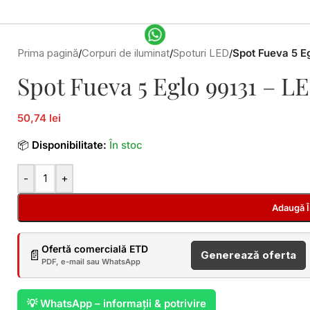
Prima pagină
/
Corpuri de iluminat
/
Spoturi LED
/
Spot Fueva 5 E
Spot Fueva 5 Eglo 99131 – 
50,74 lei
📦
Disponibilitate:
În stoc
-
+
Adaugă 
Ofertă comercială ETD
📄
Generează oferta
PDF, e-mail sau WhatsApp
💡 WhatsApp – informații & potrivire