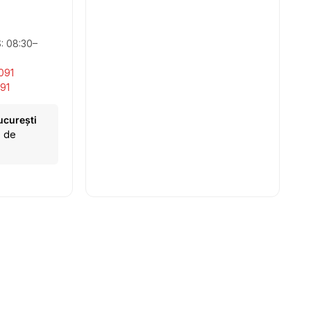
S: 08:30–
091
91
ucurești
e de