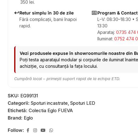
350 lei.
↩️
📅
Retur simplu în 30 de zile
Program & Contact
Fără complicații, banii înapoi
L–V: 08:30–18:30 • 
rapid.
13:30
Aparataj:
0735 474 
Iluminat:
0752 474 0
Vezi produsele expuse în showroomurile noastre din B
Poți testa aparatajul modular și corpurile de iluminat înaint
achiziție, cu consultanță la fața locului.
Cumpără local – primești suport rapid de la echipa ETD.
SKU:
EG99131
Categorii:
Spoturi incastrate
,
Spoturi LED
Etichetă:
Colectia Eglo FUEVA
Brand:
Eglo
Follow: