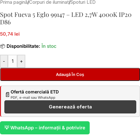
Prima pagină
/
Corpuri de iluminat
/
Spoturi LED
Spot Fueva 5 Eglo 99147 – LED 2,7W 4000K IP20
D86
50,74 lei
📦
Disponibilitate:
În stoc
-
+
Adaugă În Coș
Ofertă comercială ETD
📄
PDF, e-mail sau WhatsApp
Generează oferta
💡 WhatsApp – informații & potrivire