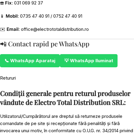
☎️
Fix
: 031 069 92 37
📱
Mobil
: 0735 47 40 91 / 0752 47 40 91
✉️
Email
:
office@electrototaldistribution.ro
📲 Contact rapid pe WhatsApp
📞 WhatsApp Aparataj
💡 WhatsApp Iluminat
Retururi
Condiții generale pentru returul produselor
vândute de Electro Total Distribution SRL:
Utilizatorul/Cumpărătorul are dreptul să returneze produsele
comandate de pe site și recepționate fără penalități și fără
invocarea unui motiv, în conformitate cu O.U.G. nr. 34/2014 privind