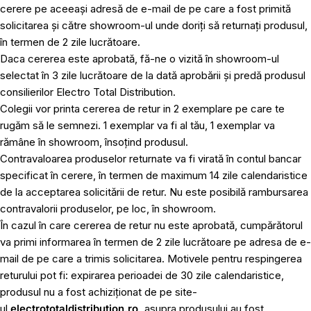
cerere pe aceeași adresă de e-mail de pe care a fost primită
solicitarea și către showroom-ul unde doriți să returnați produsul,
în termen de 2 zile lucrătoare.
Daca cererea este aprobată, fă-ne o vizită în showroom-ul
selectat în 3 zile lucrătoare de la dată aprobării și predă produsul
consilierilor Electro Total Distribution.
Colegii vor printa cererea de retur in 2 exemplare pe care te
rugăm să le semnezi. 1 exemplar va fi al tău, 1 exemplar va
rămâne în showroom, însoțind produsul.
Contravaloarea produselor returnate va fi virată în contul bancar
specificat în cerere, în termen de maximum 14 zile calendaristice
de la acceptarea solicitării de retur. Nu este posibilă rambursarea
contravalorii produselor, pe loc, în showroom.
În cazul în care cererea de retur nu este aprobată, cumpărătorul
va primi informarea în termen de 2 zile lucrătoare pe adresa de e-
mail de pe care a trimis solicitarea. Motivele pentru respingerea
returului pot fi: expirarea perioadei de 30 zile calendaristice,
produsul nu a fost achiziționat de pe site-
ul
electrototaldistribution.ro,
asupra produsului au fost