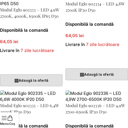
Modul Eglo 902334 – LED 4,8W
Modul Eglo 902333 – LED 4,9W
2700K IP20 D50
2700K, 4000K, 6500K IP65 D50
Disponibilă la comandă
Disponibilă la comandă
64,05 lei
64,05 lei
Livrare în
7 zile lucrătoare
Livrare în
7 zile lucrătoare
Adaugă În Coș
Adaugă În Coș
▤
Adaugă la ofertă
▤
Adaugă la ofertă
Modul Eglo 902335 – LED 6,4W
Modul Eglo 902336 – LED 4,9W
4000K IP20 D50
2700-6500K IP20 D50
Menu
Coș
Disponibilă la comandă
Disponibilă la comandă