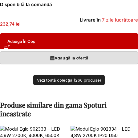
Disponibilă la comandă
Livrare în
7 zile lucrătoare
232,74 lei
Adaugă În Coș
▤
Adaugă la ofertă
Vezi toată colecția (266 produse)
Produse similare din gama Spoturi
incastrate