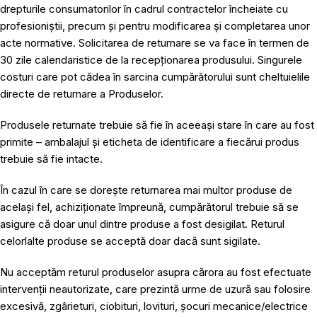
drepturile consumatorilor în cadrul contractelor încheiate cu
profesioniștii, precum și pentru modificarea și completarea unor
acte normative. Solicitarea de returnare se va face în termen de
30 zile calendaristice de la recepționarea produsului. Singurele
costuri care pot cădea în sarcina cumpărătorului sunt cheltuielile
directe de returnare a Produselor.
Produsele returnate trebuie să fie în aceeași stare în care au fost
primite – ambalajul și eticheta de identificare a fiecărui produs
trebuie să fie intacte.
În cazul în care se dorește returnarea mai multor produse de
același fel, achiziționate împreună, cumpărătorul trebuie să se
asigure că doar unul dintre produse a fost desigilat. Returul
celorlalte produse se acceptă doar dacă sunt sigilate.
Nu acceptăm returul produselor asupra cărora au fost efectuate
intervenții neautorizate, care prezintă urme de uzură sau folosire
excesivă, zgârieturi, ciobituri, lovituri, șocuri mecanice/electrice