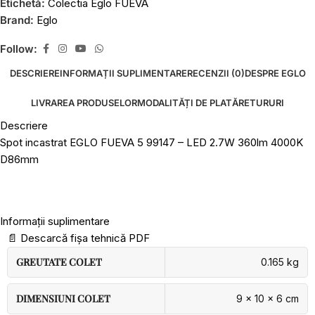
Etichetă:
Colectia Eglo FUEVA
Brand:
Eglo
Follow:
DESCRIERE
INFORMAȚII SUPLIMENTARE
RECENZII (0)
DESPRE EGLO
LIVRAREA PRODUSELOR
MODALITĂȚI DE PLATĂ
RETURURI
Descriere
Spot incastrat EGLO FUEVA 5 99147 – LED 2.7W 360lm 4000K
D86mm
Informații suplimentare
📄
Descarcă fișa tehnică PDF
GREUTATE COLET
0.165 kg
DIMENSIUNI COLET
9 × 10 × 6 cm