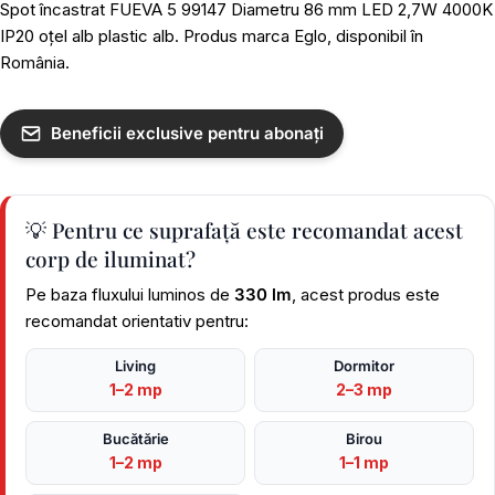
Spot încastrat FUEVA 5 99147 Diametru 86 mm LED 2,7W 4000K
IP20 oțel alb plastic alb. Produs marca Eglo, disponibil în
România.
Beneficii exclusive pentru abonați
💡 Pentru ce suprafață este recomandat acest
corp de iluminat?
Pe baza fluxului luminos de
330 lm
, acest produs este
recomandat orientativ pentru:
Living
Dormitor
1–2 mp
2–3 mp
Bucătărie
Birou
1–2 mp
1–1 mp