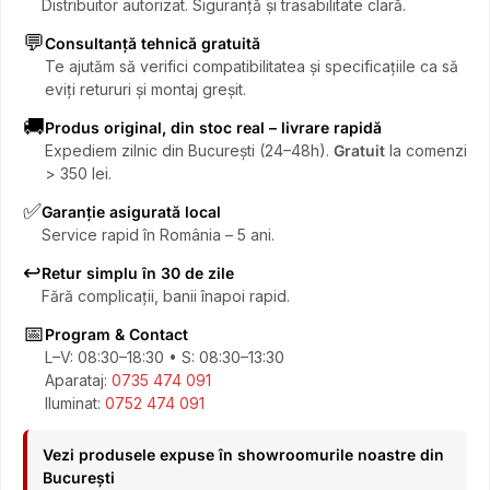
Distribuitor autorizat. Siguranță și trasabilitate clară.
💬
Consultanță tehnică gratuită
Te ajutăm să verifici compatibilitatea și specificațiile ca să
eviți retururi și montaj greșit.
🚚
Produs original, din stoc real – livrare rapidă
Expediem zilnic din București (24–48h).
Gratuit
la comenzi
> 350 lei.
✅
Garanție asigurată local
Service rapid în România – 5 ani.
↩️
Retur simplu în 30 de zile
Fără complicații, banii înapoi rapid.
📅
Program & Contact
L–V: 08:30–18:30 • S: 08:30–13:30
Aparataj:
0735 474 091
Iluminat:
0752 474 091
Vezi produsele expuse în showroomurile noastre din
București