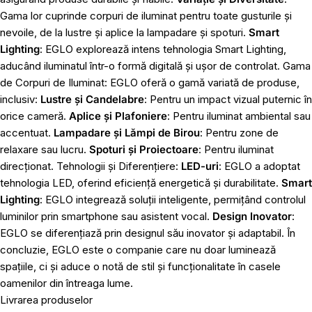
Gama lor cuprinde corpuri de iluminat pentru toate gusturile și
nevoile, de la lustre și aplice la lampadare și spoturi.
Smart
Lighting
: EGLO explorează intens tehnologia Smart Lighting,
aducând iluminatul într-o formă digitală și ușor de controlat. Gama
de Corpuri de Iluminat: EGLO oferă o gamă variată de produse,
inclusiv:
Lustre și Candelabre
: Pentru un impact vizual puternic în
orice cameră.
Aplice și Plafoniere
: Pentru iluminat ambiental sau
accentuat.
Lampadare și Lămpi de Birou
: Pentru zone de
relaxare sau lucru.
Spoturi și Proiectoare
: Pentru iluminat
direcționat. Tehnologii și Diferențiere:
LED-uri
: EGLO a adoptat
tehnologia LED, oferind eficiență energetică și durabilitate.
Smart
Lighting
: EGLO integrează soluții inteligente, permițând controlul
luminilor prin smartphone sau asistent vocal.
Design Inovator
:
EGLO se diferențiază prin designul său inovator și adaptabil. În
concluzie, EGLO este o companie care nu doar luminează
spațiile, ci și aduce o notă de stil și funcționalitate în casele
oamenilor din întreaga lume.
Livrarea produselor