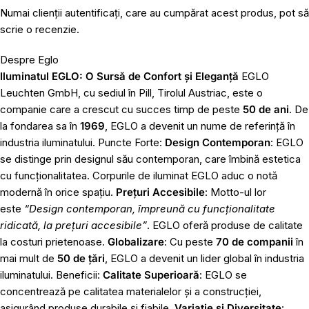
Numai clienții autentificați, care au cumpărat acest produs, pot să
scrie o recenzie.
Despre Eglo
Iluminatul EGLO: O Sursă de Confort și Eleganță
EGLO
Leuchten GmbH, cu sediul în Pill, Tirolul Austriac, este o
companie care a crescut cu succes timp de peste
50 de ani
. De
la fondarea sa în
1969
, EGLO a devenit un nume de referință în
industria iluminatului. Puncte Forte:
Design Contemporan
: EGLO
se distinge prin designul său contemporan, care îmbină estetica
cu funcționalitatea. Corpurile de iluminat EGLO aduc o notă
modernă în orice spațiu.
Prețuri Accesibile
: Motto-ul lor
este
“Design contemporan, împreună cu funcționalitate
ridicată, la prețuri accesibile”
. EGLO oferă produse de calitate
la costuri prietenoase.
Globalizare
: Cu peste
70 de companii
în
mai mult de
50 de țări
, EGLO a devenit un lider global în industria
iluminatului. Beneficii:
Calitate Superioară
: EGLO se
concentrează pe calitatea materialelor și a construcției,
asigurând produse durabile și fiabile.
Variație și Diversitate
: