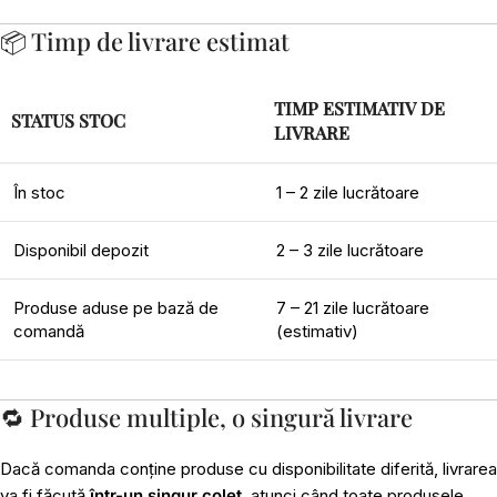
📦 Timp de livrare estimat
TIMP ESTIMATIV DE
STATUS STOC
LIVRARE
În stoc
1 – 2 zile lucrătoare
Disponibil depozit
2 – 3 zile lucrătoare
Produse aduse pe bază de
7 – 21 zile lucrătoare
comandă
(estimativ)
🔁 Produse multiple, o singură livrare
Dacă comanda conține produse cu disponibilitate diferită, livrarea
va fi făcută
într-un singur colet
, atunci când toate produsele