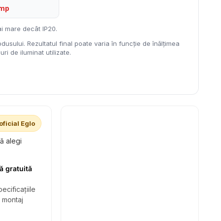
 mp
i mare decât IP20.
dusului. Rezultatul final poate varia în funcție de înălțimea
ri de iluminat utilizate.
oficial Eglo
să alegi
ă gratuită
ecificațiile
i montaj