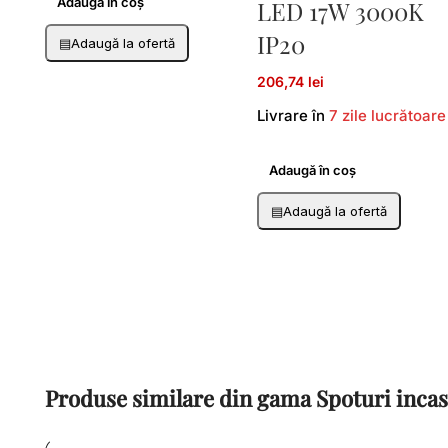
Adaugă în coș
LED 17W 3000K
IP20
▤
Adaugă la ofertă
206,74 lei
Livrare în
7 zile lucrătoare
Adaugă în coș
▤
Adaugă la ofertă
Produse similare din gama Spoturi incas