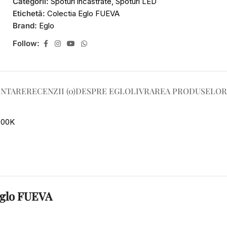
Categorii:
Spoturi incastrate
,
Spoturi LED
Etichetă:
Colectia Eglo FUEVA
Brand:
Eglo
Follow:
ENTARE
RECENZII (0)
DESPRE EGLO
LIVRAREA PRODUSELOR
000K
 Eglo FUEVA