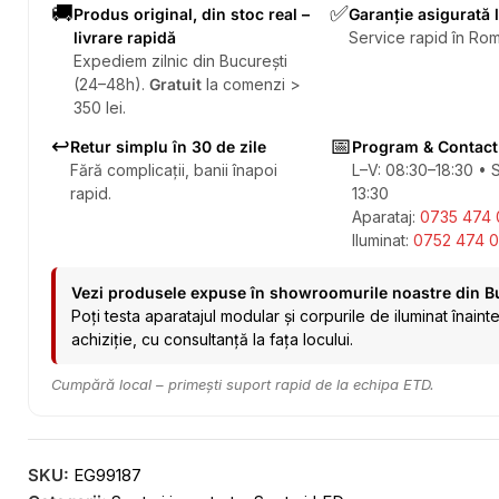
🚚
✅
Produs original, din stoc real –
Garanție asigurată 
livrare rapidă
Service rapid în Rom
Expediem zilnic din București
(24–48h).
Gratuit
la comenzi >
350 lei.
↩️
📅
Retur simplu în 30 de zile
Program & Contact
Fără complicații, banii înapoi
L–V: 08:30–18:30 • 
rapid.
13:30
Aparataj:
0735 474 
Iluminat:
0752 474 0
Vezi produsele expuse în showroomurile noastre din B
Poți testa aparatajul modular și corpurile de iluminat înaint
achiziție, cu consultanță la fața locului.
Cumpără local – primești suport rapid de la echipa ETD.
SKU:
EG99187