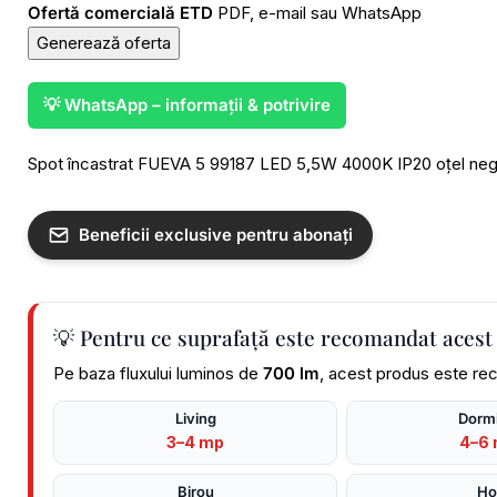
Ofertă comercială ETD
PDF, e-mail sau WhatsApp
Generează oferta
💡 WhatsApp – informații & potrivire
Spot încastrat FUEVA 5 99187 LED 5,5W 4000K IP20 oțel negru 
Beneficii exclusive pentru abonați
💡 Pentru ce suprafață este recomandat acest
Pe baza fluxului luminos de
700 lm
, acest produs este rec
Living
Dormi
3–4 mp
4–6
Birou
Ho