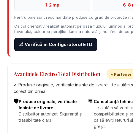
1–2 mp
6–8
Pentru baie sunt recomandate produse cu grad de protecție ma
Calcul orientativ realizat automat pe baza fluxului luminos al pro
tavanului, culoarea pereților, lumina naturală și numărul de corpu
📐 Verifică în Configuratorul ETD
Avantajele Electro Total Distribution
⭐ Partener 
✔ Produse originale, verificate înainte de livrare – te ajutăm 
corect din prima.
🛡️
💬
Produse originale, verificate
Consultanță tehnic
înainte de livrare
Te ajutăm să verifici
Distribuitor autorizat. Siguranță și
compatibilitatea și sp
trasabilitate clară.
ca să eviți retururi ș
greșit.