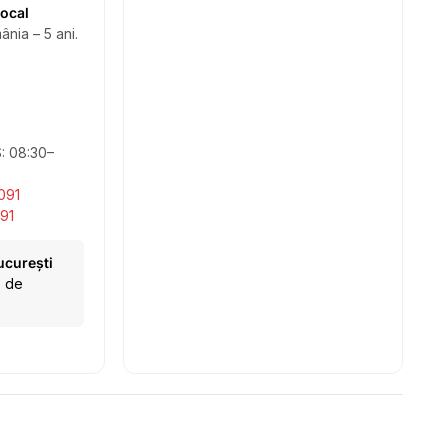
local
ânia – 5 ani.
S: 08:30–
091
91
ucurești
e de