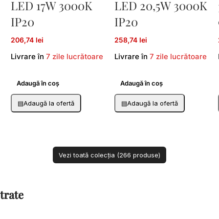
LED 17W 3000K
LED 20,5W 3000K
IP20
IP20
206,74 lei
258,74 lei
Livrare în
7 zile lucrătoare
Livrare în
7 zile lucrătoare
Adaugă în coș
Adaugă în coș
▤
Adaugă la ofertă
▤
Adaugă la ofertă
Vezi toată colecția (266 produse)
trate