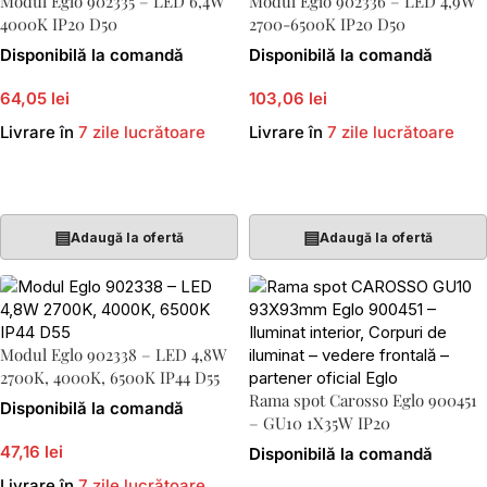
Modul Eglo 902335 – LED 6,4W
Modul Eglo 902336 – LED 4,9W
4000K IP20 D50
2700-6500K IP20 D50
Disponibilă la comandă
Disponibilă la comandă
64,05 lei
103,06 lei
Livrare în
7 zile lucrătoare
Livrare în
7 zile lucrătoare
Adaugă În Coș
Adaugă În Coș
▤
▤
Adaugă la ofertă
Adaugă la ofertă
Modul Eglo 902338 – LED 4,8W
2700K, 4000K, 6500K IP44 D55
Rama spot Carosso Eglo 900451
Disponibilă la comandă
– GU10 1X35W IP20
47,16 lei
Disponibilă la comandă
Livrare în
7 zile lucrătoare