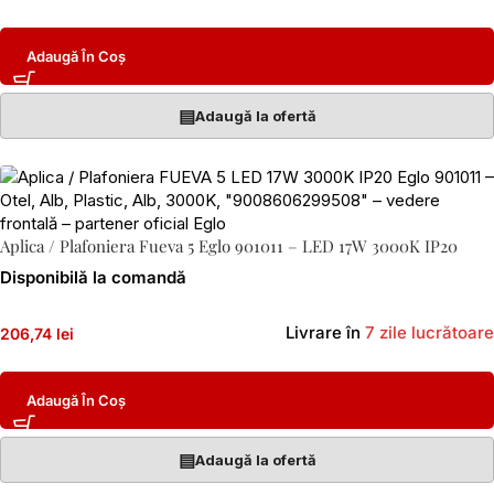
Adaugă În Coș
▤
Adaugă la ofertă
Aplica / Plafoniera Fueva 5 Eglo 901011 – LED 17W 3000K IP20
Disponibilă la comandă
Livrare în
7 zile lucrătoare
206,74 lei
Adaugă În Coș
▤
Adaugă la ofertă