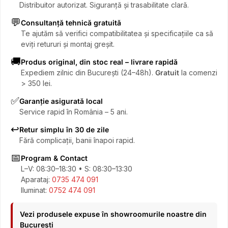
Distribuitor autorizat. Siguranță și trasabilitate clară.
💬
Consultanță tehnică gratuită
Te ajutăm să verifici compatibilitatea și specificațiile ca să
eviți retururi și montaj greșit.
🚚
Produs original, din stoc real – livrare rapidă
Expediem zilnic din București (24–48h).
Gratuit
la comenzi
> 350 lei.
✅
Garanție asigurată local
Service rapid în România – 5 ani.
↩️
Retur simplu în 30 de zile
Fără complicații, banii înapoi rapid.
📅
Program & Contact
L–V: 08:30–18:30 • S: 08:30–13:30
Aparataj:
0735 474 091
Iluminat:
0752 474 091
Vezi produsele expuse în showroomurile noastre din
București