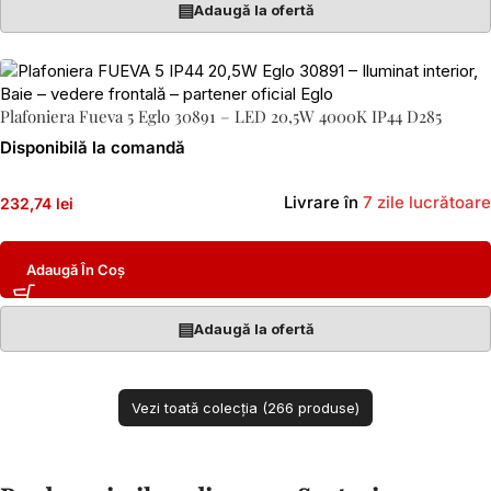
▤
Adaugă la ofertă
Plafoniera Fueva 5 Eglo 30891 – LED 20,5W 4000K IP44 D285
Disponibilă la comandă
Livrare în
7 zile lucrătoare
232,74 lei
Adaugă În Coș
▤
Adaugă la ofertă
Vezi toată colecția (266 produse)