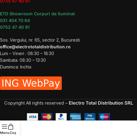
0735 47 40 91
ETD Showroom Corpuri de Iluminat
031 404 70 64
0752 47 40 91
Sos. Vergului, nr. 65, sector 2, Bucuresti
office@electrototaldistribution.ro
Luni – Vineri : 08:30 – 18:30
Sambata: 08:30 – 13:30
Duminica: Inchis
Copyright
All rights reserved –
Electro Total Distribution SRL
Menu
Coș