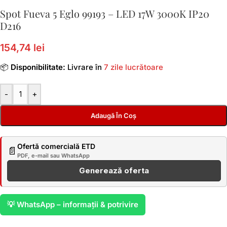
Spot Fueva 5 Eglo 99193 – LED 17W 3000K IP20
D216
154,74 lei
📦
Disponibilitate:
Livrare în
7 zile lucrătoare
-
+
Adaugă În Coș
Ofertă comercială ETD
📄
PDF, e-mail sau WhatsApp
Generează oferta
💡 WhatsApp – informații & potrivire