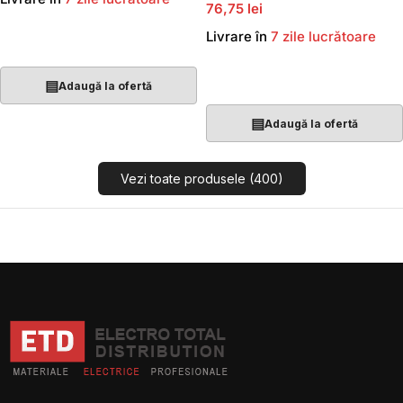
76,75 lei
Livrare în
7 zile lucrătoare
Adaugă În Coș
Adaugă În Coș
▤
Adaugă la ofertă
▤
Adaugă la ofertă
Vezi toate produsele (400)