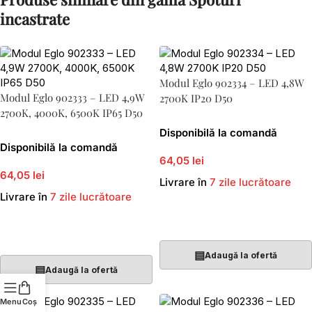
incastrate
Modul Eglo 902334 – LED 4,8W
Modul Eglo 902333 – LED 4,9W
2700K IP20 D50
2700K, 4000K, 6500K IP65 D50
Disponibilă la comandă
Disponibilă la comandă
64,05 lei
64,05 lei
Livrare în
7 zile lucrătoare
Livrare în
7 zile lucrătoare
Adaugă În Coș
Adaugă În Coș
▤
Adaugă la ofertă
▤
Adaugă la ofertă
Menu
Coș