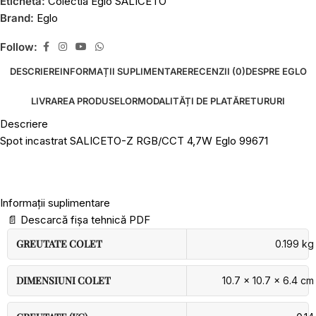
Etichetă:
Colectia Eglo SALICETO
Brand:
Eglo
Follow:
DESCRIERE
INFORMAȚII SUPLIMENTARE
RECENZII (0)
DESPRE EGLO
LIVRAREA PRODUSELOR
MODALITĂȚI DE PLATĂ
RETURURI
Descriere
Spot incastrat SALICETO-Z RGB/CCT 4,7W Eglo 99671
Informații suplimentare
📄
Descarcă fișa tehnică PDF
GREUTATE COLET
0.199 kg
DIMENSIUNI COLET
10.7 × 10.7 × 6.4 cm