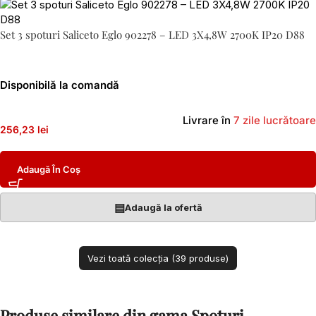
Set 3 spoturi Saliceto Eglo 902278 – LED 3X4,8W 2700K IP20 D88
Disponibilă la comandă
Livrare în
7 zile lucrătoare
256,23 lei
Adaugă În Coș
▤
Adaugă la ofertă
Vezi toată colecția (39 produse)
Produse similare din gama Spoturi