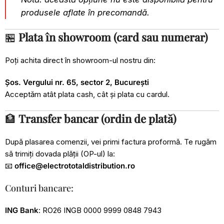
produsele aflate în precomandă.
🏪
Plata în showroom (card sau numerar)
Poți achita direct în showroom-ul nostru din:
Șos. Vergului nr. 65, sector 2, București
Acceptăm atât plata cash, cât și plata cu cardul.
🏦
Transfer bancar (ordin de plată)
După plasarea comenzii, vei primi factura proformă. Te rugăm
să trimiți dovada plății (OP-ul) la:
📧
office@electrototaldistribution.ro
Conturi bancare:
ING Bank
: RO26 INGB 0000 9999 0848 7943