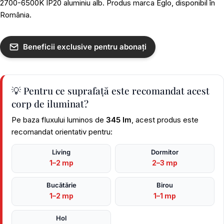
2700-6500K IP20 aluminiu alb. Produs marca Eglo, disponibil în
România.
Beneficii exclusive pentru abonați
💡 Pentru ce suprafață este recomandat acest
corp de iluminat?
Pe baza fluxului luminos de
345 lm
, acest produs este
recomandat orientativ pentru:
Living
Dormitor
1–2 mp
2–3 mp
Bucătărie
Birou
1–2 mp
1–1 mp
Hol