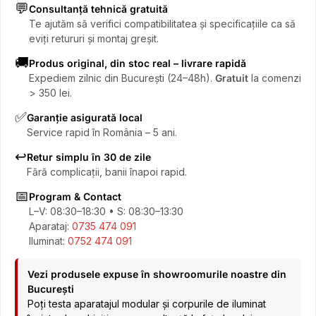
💬
Consultanță tehnică gratuită
Te ajutăm să verifici compatibilitatea și specificațiile ca să
eviți retururi și montaj greșit.
🚚
Produs original, din stoc real – livrare rapidă
Expediem zilnic din București (24–48h).
Gratuit
la comenzi
> 350 lei.
✅
Garanție asigurată local
Service rapid în România – 5 ani.
↩️
Retur simplu în 30 de zile
Fără complicații, banii înapoi rapid.
📅
Program & Contact
L–V: 08:30–18:30 • S: 08:30–13:30
Aparataj:
0735 474 091
Iluminat:
0752 474 091
Vezi produsele expuse în showroomurile noastre din
București
Poți testa aparatajul modular și corpurile de iluminat