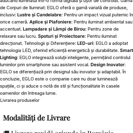
aducând iluminatul într-o formă digitală și ușor de controlat. Gama
de Corpuri de Iluminat: EGLO oferă o gamă variată de produse,
inclusiv:
Lustre și Candelabre
: Pentru un impact vizual puternic în
orice cameră.
Aplice și Plafoniere
: Pentru iluminat ambiental sau
accentuat.
Lampadare și Lămpi de Birou
: Pentru zone de
relaxare sau lucru.
Spoturi și Proiectoare
: Pentru iluminat
direcționat. Tehnologii și Diferențiere:
LED-uri
: EGLO a adoptat
tehnologia LED, oferind eficiență energetică și durabilitate.
Smart
Lighting
: EGLO integrează soluții inteligente, permițând controlul
luminilor prin smartphone sau asistent vocal.
Design Inovator
:
EGLO se diferențiază prin designul său inovator și adaptabil. În
concluzie, EGLO este o companie care nu doar luminează
spațiile, ci și aduce o notă de stil și funcționalitate în casele
oamenilor din întreaga lume.
Livrarea produselor
Modalități de Livrare