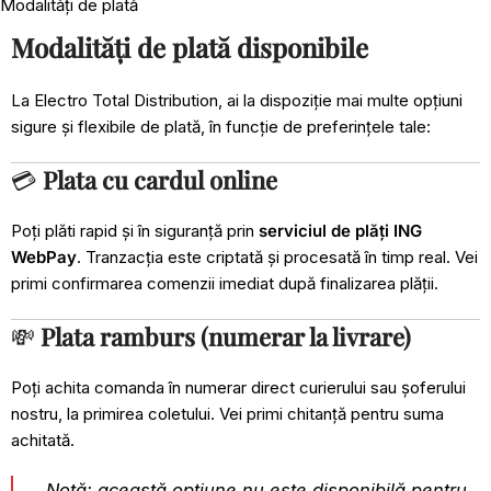
Modalități de plată
Modalități de plată disponibile
La Electro Total Distribution, ai la dispoziție mai multe opțiuni
sigure și flexibile de plată, în funcție de preferințele tale:
💳
Plata cu cardul online
Poți plăti rapid și în siguranță prin
serviciul de plăți ING
WebPay
. Tranzacția este criptată și procesată în timp real. Vei
primi confirmarea comenzii imediat după finalizarea plății.
💸
Plata ramburs (numerar la livrare)
Poți achita comanda în numerar direct curierului sau șoferului
nostru, la primirea coletului. Vei primi chitanță pentru suma
achitată.
Notă: această opțiune nu este disponibilă pentru