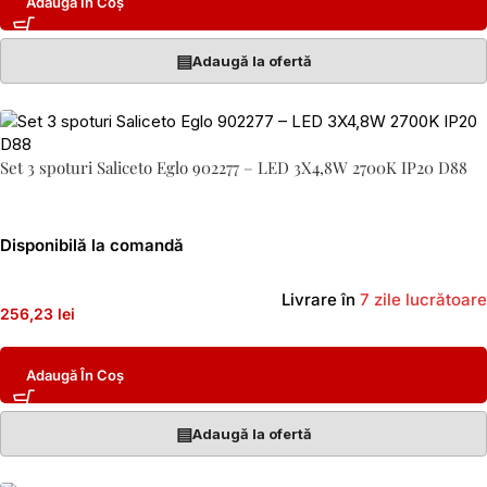
Adaugă În Coș
▤
Adaugă la ofertă
Set 3 spoturi Saliceto Eglo 902277 – LED 3X4,8W 2700K IP20 D88
Disponibilă la comandă
Livrare în
7 zile lucrătoare
256,23 lei
Adaugă În Coș
▤
Adaugă la ofertă