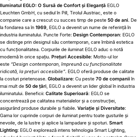
Iluminatul EGLO: O Sursă de Confort și Eleganță
EGLO
Leuchten GmbH, cu sediul în Pill, Tirolul Austriac, este o
companie care a crescut cu succes timp de peste
50 de ani
. De
la fondarea sa în
1969
, EGLO a devenit un nume de referință în
industria iluminatului. Puncte Forte:
Design Contemporan
: EGLO
se distinge prin designul său contemporan, care îmbină estetica
cu funcționalitatea. Corpurile de iluminat EGLO aduc o notă
modernă în orice spațiu.
Prețuri Accesibile
: Motto-ul lor
este
“Design contemporan, împreună cu funcționalitate
ridicată, la prețuri accesibile”
. EGLO oferă produse de calitate
la costuri prietenoase.
Globalizare
: Cu peste
70 de companii
în
mai mult de
50 de țări
, EGLO a devenit un lider global în industria
iluminatului. Beneficii:
Calitate Superioară
: EGLO se
concentrează pe calitatea materialelor și a construcției,
asigurând produse durabile și fiabile.
Variație și Diversitate
:
Gama lor cuprinde corpuri de iluminat pentru toate gusturile și
nevoile, de la lustre și aplice la lampadare și spoturi.
Smart
Lighting
: EGLO explorează intens tehnologia Smart Lighting,