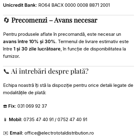
Unicredit Bank
: RO64 BACX 0000 0008 8871 2001
🔄
Precomenzi – Avans necesar
Pentru produsele aflate în precomandă, este necesar un
avans între 10% și 30%
. Termenul de livrare estimativ este
între
1 și 30 zile lucrătoare
, în funcție de disponibilitatea la
furnizor.
📞 Ai întrebări despre plată?
Echipa noastră îți stă la dispoziție pentru orice detalii legate de
modalitățile de plată:
☎️
Fix
: 031 069 92 37
📱
Mobil
: 0735 47 40 91 / 0752 47 40 91
✉️
Email
:
office@electrototaldistribution.ro