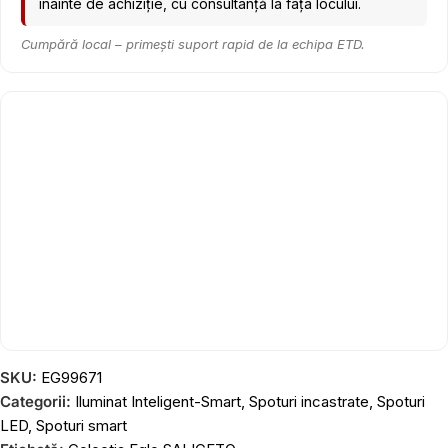
înainte de achiziție, cu consultanță la fața locului.
Cumpără local – primești suport rapid de la echipa ETD.
SKU:
EG99671
Categorii:
Iluminat Inteligent-Smart
,
Spoturi incastrate
,
Spoturi
LED
,
Spoturi smart