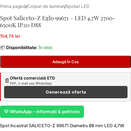
Prima pagină
/
Corpuri de iluminat
/
Spoturi LED
Spot Saliceto-Z Eglo 99671 – LED 4,7W 2700-
6500K IP20 D88
154,74 lei
📦
Disponibilitate:
În stoc
Adaugă În Coș
Ofertă comercială ETD
📄
PDF, e-mail sau WhatsApp
Generează oferta
💡 WhatsApp – informații & potrivire
Spot încastrat SALICETO-Z 99671 Diametru 88 mm LED 4,7W