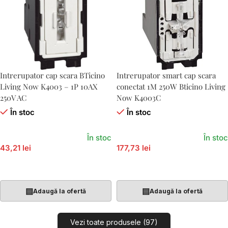
Intrerupator cap scara BTicino
Intrerupator smart cap scara
Living Now K4003 – 1P 10AX
conectat 1M 250W Bticino Living
250V AC
Now K4003C
În stoc
În stoc
În stoc
În stoc
43,21 lei
177,73 lei
Adaugă În Coș
Adaugă În Coș
▤
▤
Adaugă la ofertă
Adaugă la ofertă
Vezi toate produsele (97)