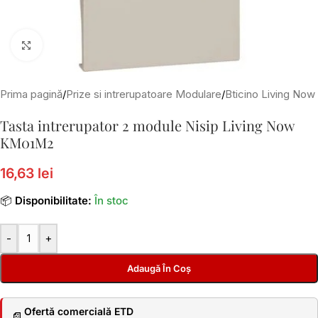
Click to enlarge
Prima pagină
/
Prize si intrerupatoare Modulare
/
Bticino Living Now
Tasta intrerupator 2 module Nisip Living Now
KM01M2
16,63 lei
📦
Disponibilitate:
În stoc
-
+
Adaugă În Coș
Ofertă comercială ETD