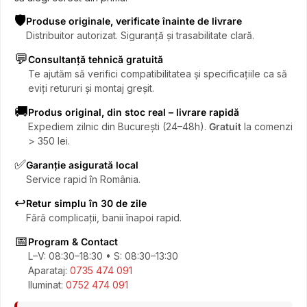
🛡️
Produse originale, verificate înainte de livrare
Distribuitor autorizat. Siguranță și trasabilitate clară.
💬
Consultanță tehnică gratuită
Te ajutăm să verifici compatibilitatea și specificațiile ca să
eviți retururi și montaj greșit.
🚚
Produs original, din stoc real – livrare rapidă
Expediem zilnic din București (24–48h).
Gratuit
la comenzi
> 350 lei.
✅
Garanție asigurată local
Service rapid în România.
↩️
Retur simplu în 30 de zile
Fără complicații, banii înapoi rapid.
📅
Program & Contact
L–V: 08:30–18:30 • S: 08:30–13:30
Aparataj:
0735 474 091
Iluminat:
0752 474 091