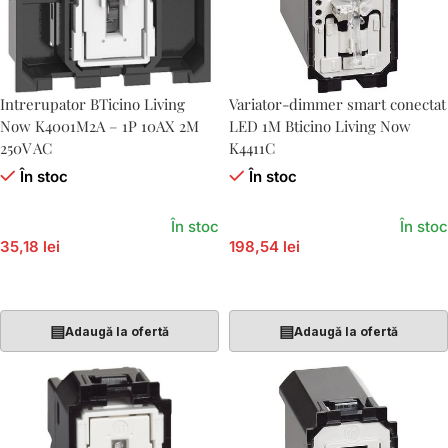
Intrerupator BTicino Living
Variator-dimmer smart conectat
Now K4001M2A – 1P 10AX 2M
LED 1M Bticino Living Now
250V AC
K4411C
În stoc
În stoc
În stoc
În stoc
35,18 lei
198,54 lei
Adaugă În Coș
Adaugă În Coș
▤
▤
Adaugă la ofertă
Adaugă la ofertă