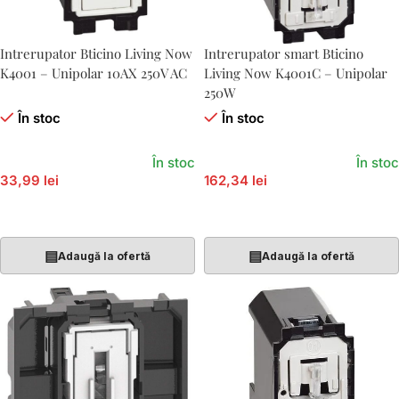
Intrerupator Bticino Living Now
Intrerupator smart Bticino
K4001 – Unipolar 10AX 250V AC
Living Now K4001C – Unipolar
250W
În stoc
În stoc
În stoc
În stoc
33,99 lei
162,34 lei
Adaugă În Coș
Adaugă În Coș
▤
▤
Adaugă la ofertă
Adaugă la ofertă