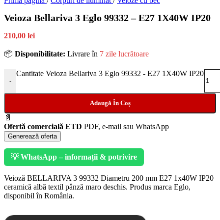
Prima pagină
/
Corpuri de iluminat
/
Veioze cu bec
Veioza Bellariva 3 Eglo 99332 – E27 1X40W IP20
210,00 lei
📦
Disponibilitate:
Livrare în
7 zile lucrătoare
Cantitate Veioza Bellariva 3 Eglo 99332 - E27 1X40W IP20
-
Adaugă În Coș
📄
Ofertă comercială ETD
PDF, e-mail sau WhatsApp
Generează oferta
💡 WhatsApp – informații & potrivire
Veioză BELLARIVA 3 99332 Diametru 200 mm E27 1x40W IP20
ceramică albă textil pânză maro deschis. Produs marca Eglo,
disponibil în România.