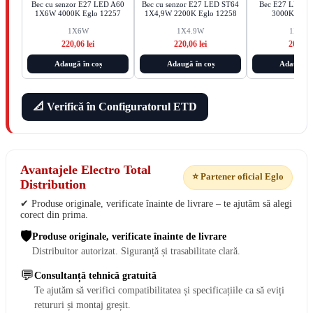
Bec cu senzor E27 LED A60
Bec cu senzor E27 LED ST64
Bec E27 LED 
1X6W 4000K Eglo 12257
1X4,9W 2200K Eglo 12258
3000K Eglo
1X6W
1X4.9W
1X7.8
220,06 lei
220,06 lei
20,00 l
Adaugă în coș
Adaugă în coș
Adaugă în
📐 Verifică în Configuratorul ETD
Avantajele Electro Total
⭐ Partener oficial Eglo
Distribution
✔ Produse originale, verificate înainte de livrare – te ajutăm să alegi
corect din prima.
🛡️
Produse originale, verificate înainte de livrare
Distribuitor autorizat. Siguranță și trasabilitate clară.
💬
Consultanță tehnică gratuită
Te ajutăm să verifici compatibilitatea și specificațiile ca să eviți
retururi și montaj greșit.