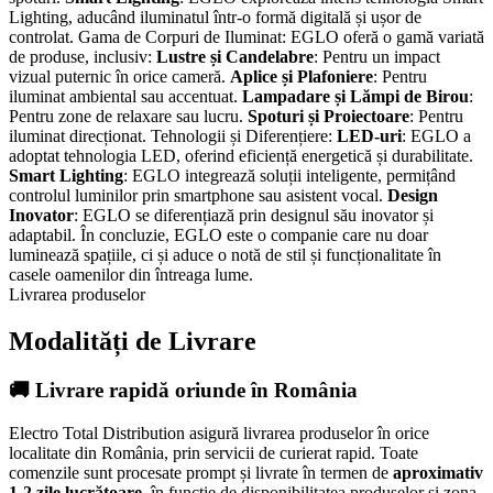
Lighting, aducând iluminatul într-o formă digitală și ușor de
controlat. Gama de Corpuri de Iluminat: EGLO oferă o gamă variată
de produse, inclusiv:
Lustre și Candelabre
: Pentru un impact
vizual puternic în orice cameră.
Aplice și Plafoniere
: Pentru
iluminat ambiental sau accentuat.
Lampadare și Lămpi de Birou
:
Pentru zone de relaxare sau lucru.
Spoturi și Proiectoare
: Pentru
iluminat direcționat. Tehnologii și Diferențiere:
LED-uri
: EGLO a
adoptat tehnologia LED, oferind eficiență energetică și durabilitate.
Smart Lighting
: EGLO integrează soluții inteligente, permițând
controlul luminilor prin smartphone sau asistent vocal.
Design
Inovator
: EGLO se diferențiază prin designul său inovator și
adaptabil. În concluzie, EGLO este o companie care nu doar
luminează spațiile, ci și aduce o notă de stil și funcționalitate în
casele oamenilor din întreaga lume.
Livrarea produselor
Modalități de Livrare
🚚 Livrare rapidă oriunde în România
Electro Total Distribution asigură livrarea produselor în orice
localitate din România, prin servicii de curierat rapid. Toate
comenzile sunt procesate prompt și livrate în termen de
aproximativ
1-2 zile lucrătoare
, în funcție de disponibilitatea produselor și zona