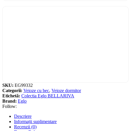
SKU:
EG99332
Categorii:
Veioze cu bec
,
Veioze dormitor
Etichetă:
Colectia Eglo BELLARIVA
Brand:
Eglo
Follow:
Descriere
Informații suplimentare
Recenzii (0)