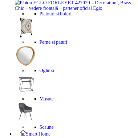
Platouri si boluri
Perne si paturi
Oglinzi
Masute
Scaune
Smart Home