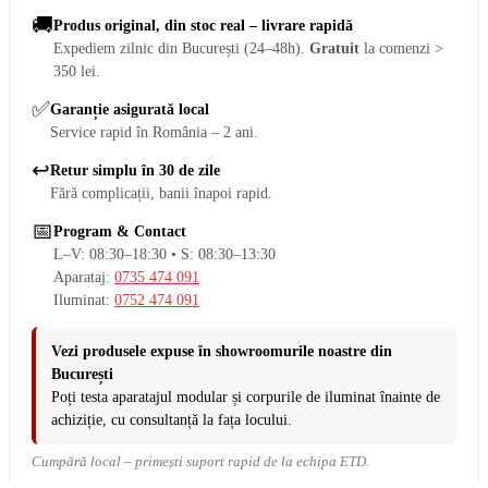
🚚
Produs original, din stoc real – livrare rapidă
Expediem zilnic din București (24–48h).
Gratuit
la comenzi >
350 lei.
✅
Garanție asigurată local
Service rapid în România – 2 ani.
↩️
Retur simplu în 30 de zile
Fără complicații, banii înapoi rapid.
📅
Program & Contact
L–V: 08:30–18:30 • S: 08:30–13:30
Aparataj:
0735 474 091
Iluminat:
0752 474 091
Vezi produsele expuse în showroomurile noastre din
București
Poți testa aparatajul modular și corpurile de iluminat înainte de
achiziție, cu consultanță la fața locului.
Cumpără local – primești suport rapid de la echipa ETD.