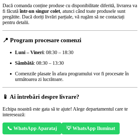
Dacă comanda conține produse cu disponibilitate diferită, livrarea va
fi făcută
într-un singur colet
, atunci când toate produsele sunt
pregătite. Dacă doriți livrări parțiale, vă rugăm să ne contactați
pentru detalii.
📍 Program procesare comenzi
Luni – Vineri
: 08:30 – 18:30
Sâmbătă
: 08:30 – 13:30
Comenzile plasate în afara programului vor fi procesate în
următoarea zi lucrătoare.
📱 Ai întrebări despre livrare?
Echipa noastră este gata să te ajute! Alege departamentul care te
interesează:
📞 WhatsApp Aparataj
💡 WhatsApp Iluminat