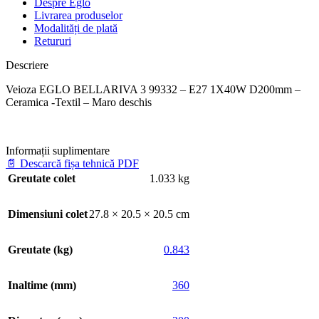
Despre Eglo
Livrarea produselor
Modalități de plată
Retururi
Descriere
Veioza EGLO BELLARIVA 3 99332 – E27 1X40W D200mm –
Ceramica -Textil – Maro deschis
Informații suplimentare
📄
Descarcă fișa tehnică PDF
Greutate colet
1.033 kg
Dimensiuni colet
27.8 × 20.5 × 20.5 cm
Greutate (kg)
0.843
Inaltime (mm)
360