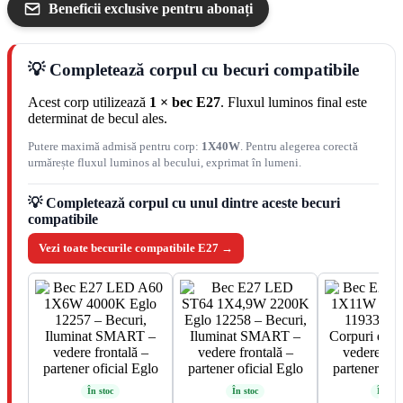
Beneficii exclusive pentru abonați
💡 Completează corpul cu becuri compatibile
Acest corp utilizează
1 × bec E27
. Fluxul luminos final este
determinat de becul ales.
Putere maximă admisă pentru corp:
1X40W
. Pentru alegerea corectă
urmărește fluxul luminos al becului, exprimat în lumeni.
💡 Completează corpul cu unul dintre aceste becuri
compatibile
Vezi toate becurile compatibile E27 →
În stoc
În stoc
În stoc