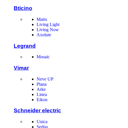
Bticino
Matix
Living Light
Living Now
Axolute
Legrand
Mosaic
Vimar
Neve UP
Plana
Arke
Linea
Eikon
Schneider electric
Unica
Sedna