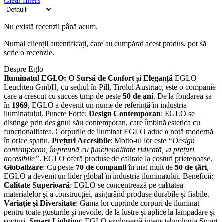
Clear filters
Nu există recenzii până acum.
Numai clienții autentificați, care au cumpărat acest produs, pot să
scrie o recenzie.
Despre Eglo
Iluminatul EGLO: O Sursă de Confort și Eleganță
EGLO
Leuchten GmbH, cu sediul în Pill, Tirolul Austriac, este o companie
care a crescut cu succes timp de peste
50 de ani
. De la fondarea sa
în
1969
, EGLO a devenit un nume de referință în industria
iluminatului. Puncte Forte:
Design Contemporan
: EGLO se
distinge prin designul său contemporan, care îmbină estetica cu
funcționalitatea. Corpurile de iluminat EGLO aduc o notă modernă
în orice spațiu.
Prețuri Accesibile
: Motto-ul lor este
“Design
contemporan, împreună cu funcționalitate ridicată, la prețuri
accesibile”
. EGLO oferă produse de calitate la costuri prietenoase.
Globalizare
: Cu peste
70 de companii
în mai mult de
50 de țări
,
EGLO a devenit un lider global în industria iluminatului. Beneficii:
Calitate Superioară
: EGLO se concentrează pe calitatea
materialelor și a construcției, asigurând produse durabile și fiabile.
Variație și Diversitate
: Gama lor cuprinde corpuri de iluminat
pentru toate gusturile și nevoile, de la lustre și aplice la lampadare și
spoturi.
Smart Lighting
: EGLO explorează intens tehnologia Smart