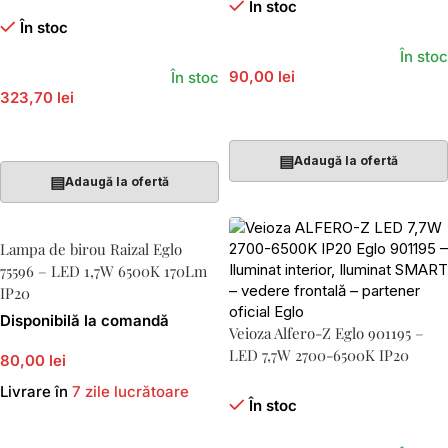
În stoc
În stoc
În stoc
90,00 lei
În stoc
323,70 lei
Adaugă În Coș
Adaugă În Coș
▤
Adaugă la ofertă
▤
Adaugă la ofertă
Lampa de birou Raizal Eglo
75596 – LED 1,7W 6500K 170Lm
IP20
Disponibilă la comandă
Veioza Alfero-Z Eglo 901195 –
LED 7,7W 2700-6500K IP20
80,00 lei
Livrare în
7 zile lucrătoare
În stoc