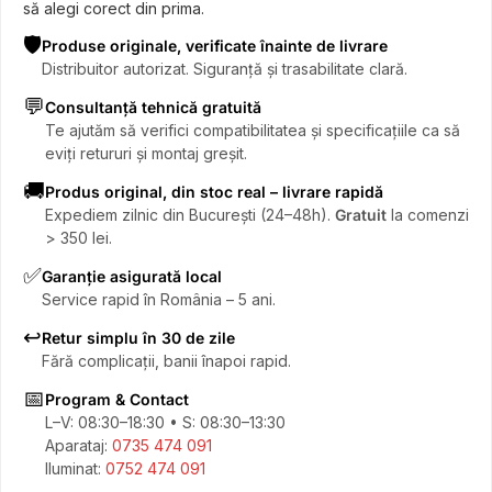
să alegi corect din prima.
🛡️
Produse originale, verificate înainte de livrare
Distribuitor autorizat. Siguranță și trasabilitate clară.
💬
Consultanță tehnică gratuită
Te ajutăm să verifici compatibilitatea și specificațiile ca să
eviți retururi și montaj greșit.
🚚
Produs original, din stoc real – livrare rapidă
Expediem zilnic din București (24–48h).
Gratuit
la comenzi
> 350 lei.
✅
Garanție asigurată local
Service rapid în România – 5 ani.
↩️
Retur simplu în 30 de zile
Fără complicații, banii înapoi rapid.
📅
Program & Contact
L–V: 08:30–18:30 • S: 08:30–13:30
Aparataj:
0735 474 091
Iluminat:
0752 474 091