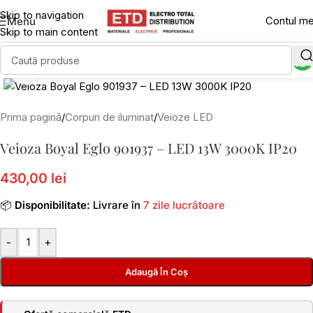
Skip to navigation
Contul m
Menu
Skip to main content
Click to enlarge
Prima pagină
/
Corpuri de iluminat
/
Veioze LED
Veioza Boyal Eglo 901937 – LED 13W 3000K IP20
430,00 lei
📦
Disponibilitate:
Livrare în
7 zile lucrătoare
-
+
Adaugă În Coș