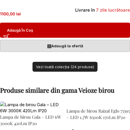
Livrare în
7 zile lucrătoare
1100,00 lei
Adaugă În Coș
▤
Adaugă la ofertă
Vezi toată colecția (24 produse)
Produse similare din gama Veioze birou
Lampa de birou Raizal Eglo 75595
Lampa de birou Gala – LED 6W
– LED 1,7W 6500K 170Lm IP20
3000K 420Lm IP20