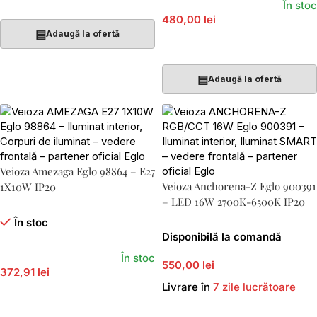
Adaugă În Coș
În stoc
480,00 lei
▤
Adaugă la ofertă
Adaugă În Coș
▤
Adaugă la ofertă
Veioza Amezaga Eglo 98864 – E27
Veioza Anchorena-Z Eglo 900391
1X10W IP20
– LED 16W 2700K-6500K IP20
În stoc
Disponibilă la comandă
În stoc
550,00 lei
372,91 lei
Livrare în
7 zile lucrătoare
Adaugă În Coș