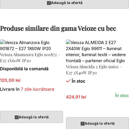
▤
Adaugă la ofertă
Produse similare din gama Veioze cu bec
Veioza Almanzora Eglo 901872 –
E27 1X60W IP20
Veioza Almeida 2 Eglo 99611 –
Disponibilă la comandă
E27 2X40W IP20
120,00 lei
În stoc
Livrare în
7 zile lucrătoare
În stoc
424,91 lei
Adaugă În Coș
Adaugă În Coș
▤
Adaugă la ofertă
▤
Adaugă la ofertă