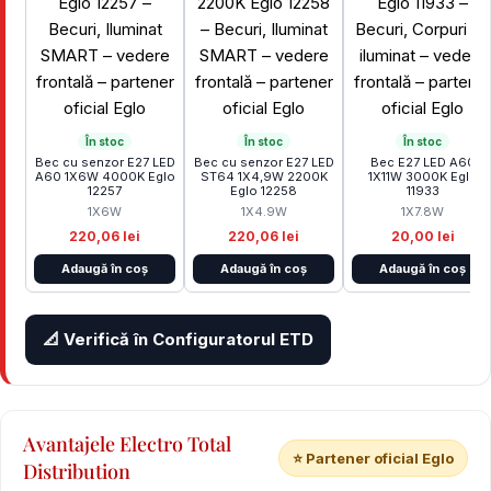
În stoc
În stoc
În stoc
Bec cu senzor E27 LED
Bec cu senzor E27 LED
Bec E27 LED A60
A60 1X6W 4000K Eglo
ST64 1X4,9W 2200K
1X11W 3000K Eglo
12257
Eglo 12258
11933
1X6W
1X4.9W
1X7.8W
220,06 lei
220,06 lei
20,00 lei
Adaugă în coș
Adaugă în coș
Adaugă în coș
📐 Verifică în Configuratorul ETD
Avantajele Electro Total
⭐ Partener oficial Eglo
Distribution