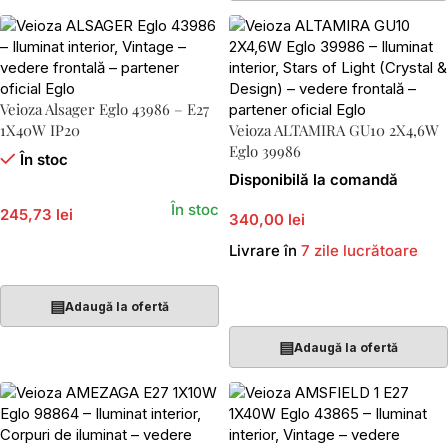
Veioza Alsager Eglo 43986 – E27
1X40W IP20
Veioza ALTAMIRA GU10 2X4,6W
Eglo 39986
În stoc
Disponibilă la comandă
În stoc
245,73 lei
340,00 lei
Livrare în
7 zile lucrătoare
Adaugă În Coș
Adaugă În Coș
▤
Adaugă la ofertă
▤
Adaugă la ofertă