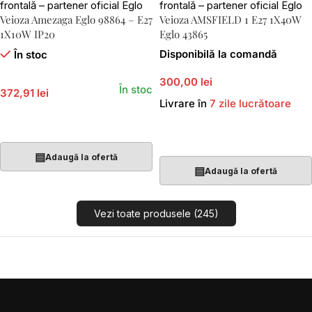
Veioza Amezaga Eglo 98864 – E27
Veioza AMSFIELD 1 E27 1X40W
1X10W IP20
Eglo 43865
Disponibilă la comandă
În stoc
300,00 lei
În stoc
372,91 lei
Livrare în
7 zile lucrătoare
Adaugă În Coș
Adaugă În Coș
▤
Adaugă la ofertă
▤
Adaugă la ofertă
Vezi toate produsele (245)