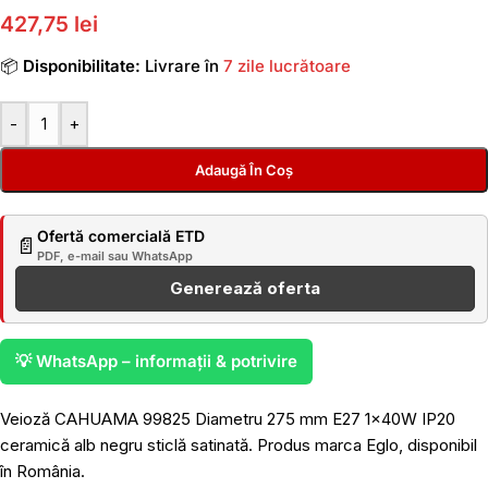
427,75 lei
📦
Disponibilitate:
Livrare în
7 zile lucrătoare
-
+
Adaugă În Coș
Ofertă comercială ETD
📄
PDF, e-mail sau WhatsApp
Generează oferta
💡 WhatsApp – informații & potrivire
Veioză CAHUAMA 99825 Diametru 275 mm E27 1x40W IP20
ceramică alb negru sticlă satinată. Produs marca Eglo, disponibil
în România.