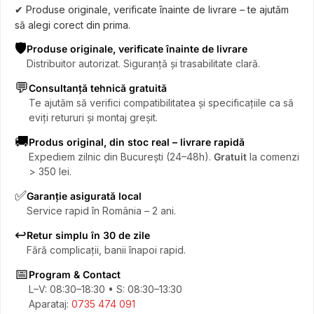
✔ Produse originale, verificate înainte de livrare – te ajutăm
să alegi corect din prima.
🛡️
Produse originale, verificate înainte de livrare
Distribuitor autorizat. Siguranță și trasabilitate clară.
💬
Consultanță tehnică gratuită
Te ajutăm să verifici compatibilitatea și specificațiile ca să
eviți retururi și montaj greșit.
🚚
Produs original, din stoc real – livrare rapidă
Expediem zilnic din București (24–48h).
Gratuit
la comenzi
> 350 lei.
✅
Garanție asigurată local
Service rapid în România – 2 ani.
↩️
Retur simplu în 30 de zile
Fără complicații, banii înapoi rapid.
📅
Program & Contact
L–V: 08:30–18:30 • S: 08:30–13:30
Aparataj:
0735 474 091