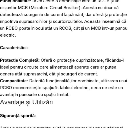
RCBO este o combinație între un RCCB și un
Funcționalitate:
disjuntor MCB (Miniature Circuit Breaker). Acesta nu doar că
detectează scurgerile de curent la pământ, dar oferă și protecție
împotriva suprasarcinilor și scurtcircuitelor. Aceasta înseamnă că
un RCBO poate înlocui atât un RCCB, cât și un MCB într-un panou
electric.
Caracteristici:
Oferă o protecție cuprinzătoare, făcându-l
Protecție Completă:
ideal pentru circuite care alimentează aparate care ar putea
genera atât suprasarcini, cât și scurgeri de curent.
Datorită funcționalităților combinate, utilizarea unui
Compactitate:
RCBO economisește spațiu în tabloul electric, ceea ce este un
avantaj în panourile cu spațiu limitat.
Avantaje și Utilizări
Siguranță sporită: