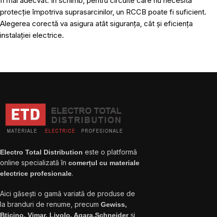
fi mai adecvat. În schimb, pentru circuite care nu necesită
protecție împotriva suprasarcinilor, un RCCB poate fi suficient.
Alegerea corectă va asigura atât siguranța, cât și eficiența
instalației electrice.
este o platformă
Electro Total Distribution
online specializată în
comerțul cu materiale
.
electrice profesionale
Aici găsești o gamă variată de produse de
la branduri de renume, precum
Gewiss,
și
Bticino, Vimar, Livolo, Aqara,Schneider