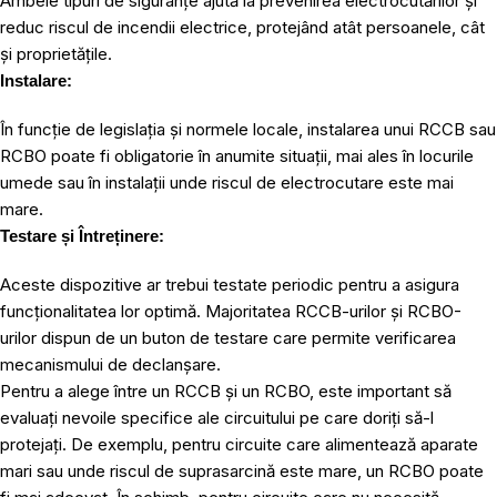
Ambele tipuri de siguranțe ajută la prevenirea electrocutărilor și
reduc riscul de incendii electrice, protejând atât persoanele, cât
și proprietățile.
Instalare:
În funcție de legislația și normele locale, instalarea unui RCCB sau
RCBO poate fi obligatorie în anumite situații, mai ales în locurile
umede sau în instalații unde riscul de electrocutare este mai
mare.
Testare și Întreținere:
Aceste dispozitive ar trebui testate periodic pentru a asigura
funcționalitatea lor optimă. Majoritatea RCCB-urilor și RCBO-
urilor dispun de un buton de testare care permite verificarea
mecanismului de declanșare.
Pentru a alege între un RCCB și un RCBO, este important să
evaluați nevoile specifice ale circuitului pe care doriți să-l
protejați. De exemplu, pentru circuite care alimentează aparate
mari sau unde riscul de suprasarcină este mare, un RCBO poate