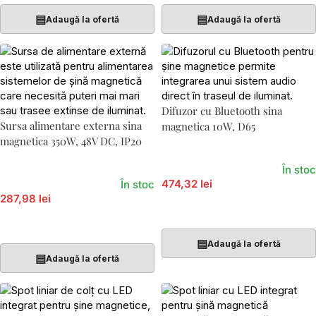
▤
▤
Adaugă la ofertă
Adaugă la ofertă
Difuzor cu Bluetooth sina
Sursa alimentare externa sina
magnetica 10W, D65
magnetica 350W, 48V DC, IP20
În stoc
474,32 lei
În stoc
287,98 lei
Adaugă În Coș
Adaugă În Coș
▤
Adaugă la ofertă
▤
Adaugă la ofertă