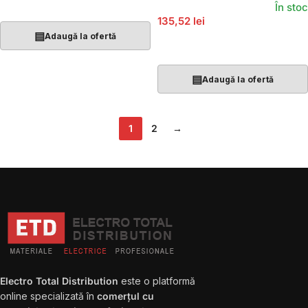
Adaugă În Coș
În stoc
135,52 lei
▤
Adaugă la ofertă
Adaugă În Coș
▤
Adaugă la ofertă
1
2
→
Electro Total Distribution
este o platformă
online specializată în
comerțul cu