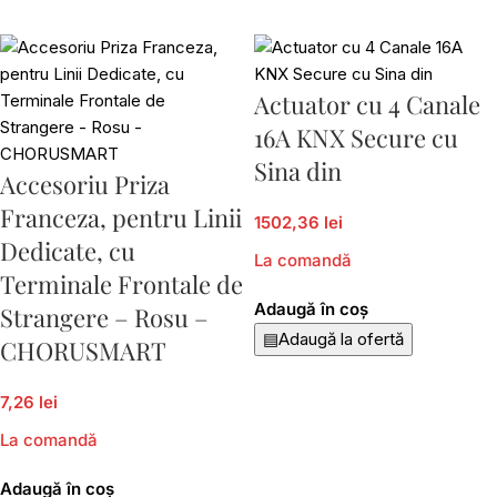
Actuator cu 4 Canale
16A KNX Secure cu
Sina din
Accesoriu Priza
Franceza, pentru Linii
1502,36 lei
Dedicate, cu
La comandă
Terminale Frontale de
Adaugă în coș
Strangere – Rosu –
▤
Adaugă la ofertă
CHORUSMART
7,26 lei
La comandă
Adaugă în coș