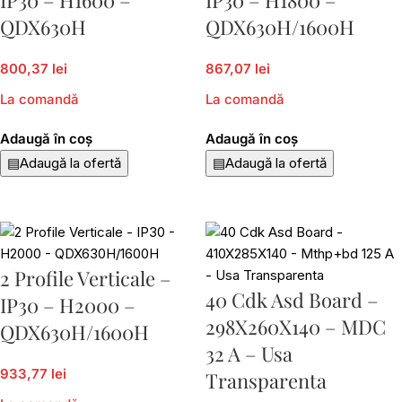
QDX630H
QDX630H/1600H
800,37 lei
867,07 lei
La comandă
La comandă
Adaugă în coș
Adaugă în coș
▤
Adaugă la ofertă
▤
Adaugă la ofertă
2 Profile Verticale –
40 Cdk Asd Board –
IP30 – H2000 –
298X260X140 – MDC
QDX630H/1600H
32 A – Usa
933,77 lei
Transparenta