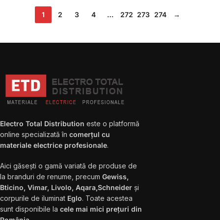
1
2
3
4
…
272
273
274
→
Electro Total Distribution
este o platformă
online specializată în
comerțul cu
materiale electrice profesionale
.
Aici găsești o gamă variată de produse de
la branduri de renume, precum
Gewiss,
Bticino, Vimar, Livolo, Aqara,Schneider
și
corpurile de iluminat
Eglo
. Toate acestea
sunt disponibile la
cele mai mici prețuri din
România
.