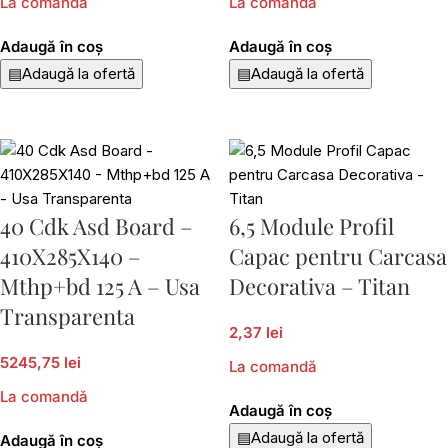
La comandă
La comandă
Adaugă în coș
Adaugă în coș
▤
Adaugă la ofertă
▤
Adaugă la ofertă
40 Cdk Asd Board –
6,5 Module Profil
410X285X140 –
Capac pentru Carcasa
Mthp+bd 125 A – Usa
Decorativa – Titan
Transparenta
2,37 lei
5245,75 lei
La comandă
La comandă
Adaugă în coș
▤
Adaugă la ofertă
Adaugă în coș