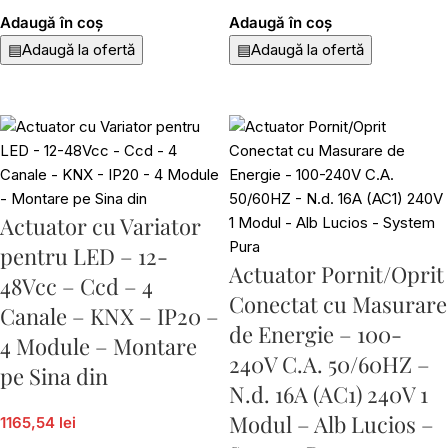
Adaugă în coș
Adaugă în coș
▤
Adaugă la ofertă
▤
Adaugă la ofertă
Actuator cu Variator
pentru LED – 12-
Actuator Pornit/Oprit
48Vcc – Ccd – 4
Conectat cu Masurare
Canale – KNX – IP20 –
de Energie – 100-
4 Module – Montare
240V C.A. 50/60HZ –
pe Sina din
N.d. 16A (AC1) 240V 1
Modul – Alb Lucios –
1165,54 lei