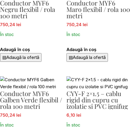
Conductor MYF6
Conductor MYF6
Negru flexibil / rola
Maro flexibil / rola 100
100 metri
metri
750,24 lei
750,24 lei
În stoc
În stoc
Adaugă în coș
Adaugă în coș
▤
Adaugă la ofertă
▤
Adaugă la ofertă
Conductor MYF6
CYY-F 2×1.5 – cablu
Galben Verde flexibil /
rigid din cupru cu
rola 100 metri
izolatie si PVC ignifug
750,24 lei
6,10 lei
În stoc
În stoc