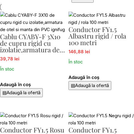
Conductor FY1.5
Albastru rigid / rola
Cablu CYABY-F 3X10
100 metri
de cupru rigid cu
izolatie,armatura de
146,88 lei
otel si manta din PVC
39,78 lei
ignifug
În stoc
În stoc
Adaugă în coș
Adaugă în coș
▤
Adaugă la ofertă
▤
Adaugă la ofertă
Conductor FY1.5 Rosu
Conductor FY1.5