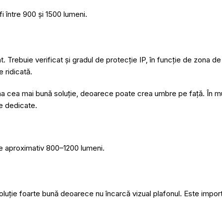
fi între 900 și 1500 lumeni.
t. Trebuie verificat și gradul de protecție IP, în funcție de zona de
 ridicată.
una cea mai bună soluție, deoarece poate crea umbre pe față. În mu
ce dedicate.
 de aproximativ 800–1200 lumeni.
oluție foarte bună deoarece nu încarcă vizual plafonul. Este importan