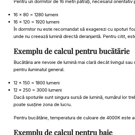
Pentru un dormitor de 16 metri pătrați, necesarul orientativ p
16 x 80 = 1280 lumeni
16 x 120 = 1920 lumeni
În dormitor nu este recomandat să exagerezi cu spoturi foar
unde nu creează lumină directă deranjantă. Pentru citit, es
Exemplu de calcul pentru bucătărie
Bucătăria are nevoie de lumină mai clară decât livingul sau d
pentru iluminatul general.
12 x 150 = 1800 lumeni
12 x 250 = 3000 lumeni
Dacă spoturile sunt singura sursă de lumină, numărul lor tr
poate susține zona de lucru.
Pentru bucătărie, temperatura de culoare de 4000K este ades
Exemplu de calcul pentru baie