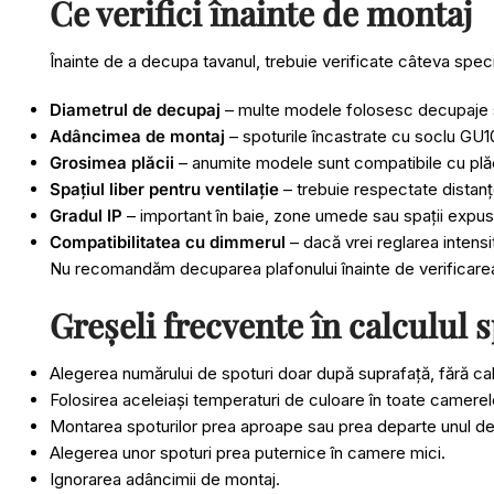
Ce verifici înainte de montaj
Înainte de a decupa tavanul, trebuie verificate câteva speci
Diametrul de decupaj
– multe modele folosesc decupaje s
Adâncimea de montaj
– spoturile încastrate cu soclu GU1
Grosimea plăcii
– anumite modele sunt compatibile cu pl
Spațiul liber pentru ventilație
– trebuie respectate distanțe
Gradul IP
– important în baie, zone umede sau spații expus
Compatibilitatea cu dimmerul
– dacă vrei reglarea intensit
Nu recomandăm decuparea plafonului înainte de verificarea 
Greșeli frecvente în calculul 
Alegerea numărului de spoturi doar după suprafață, fără cal
Folosirea aceleiași temperaturi de culoare în toate camerele,
Montarea spoturilor prea aproape sau prea departe unul de 
Alegerea unor spoturi prea puternice în camere mici.
Ignorarea adâncimii de montaj.