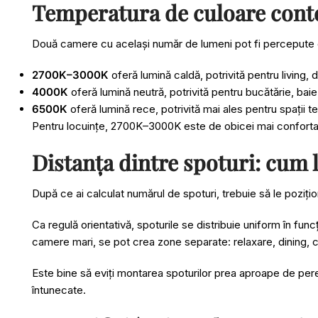
Temperatura de culoare conte
Două camere cu același număr de lumeni pot fi percepute c
2700K–3000K
oferă lumină caldă, potrivită pentru living, 
4000K
oferă lumină neutră, potrivită pentru bucătărie, baie,
6500K
oferă lumină rece, potrivită mai ales pentru spații 
Pentru locuințe, 2700K–3000K este de obicei mai confortabil
Distanța dintre spoturi: cum l
După ce ai calculat numărul de spoturi, trebuie să le pozițion
Ca regulă orientativă, spoturile se distribuie uniform în fun
camere mari, se pot crea zone separate: relaxare, dining, c
Este bine să eviți montarea spoturilor prea aproape de pereț
întunecate.