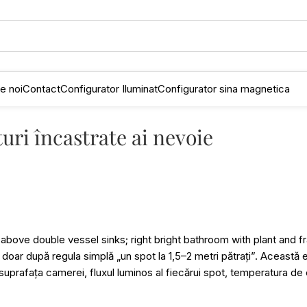
e noi
Contact
Configurator Iluminat
Configurator sina magnetica
uri încastrate ai nevoie
oar după regula simplă „un spot la 1,5–2 metri pătrați”. Această est
 suprafața camerei, fluxul luminos al fiecărui spot, temperatura de c