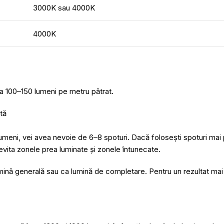
3000K sau 4000K
4000K
 la 100–150 lumeni pe metru pătrat.
tă
umeni, vei avea nevoie de 6–8 spoturi. Dacă folosești spoturi mai
 a evita zonele prea luminate și zonele întunecate.
lumină generală sau ca lumină de completare. Pentru un rezultat mai