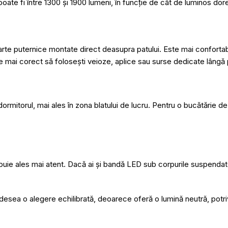
oate fi între 1300 și 1900 lumeni, în funcție de cât de luminos doreș
te puternice montate direct deasupra patului. Este mai confortabil
te mai corect să folosești
veioze
,
aplice
sau surse dedicate lângă 
ormitorul, mai ales în zona blatului de lucru. Pentru o bucătărie de 
ebuie ales mai atent. Dacă ai și bandă LED sub corpurile suspendate
ea o alegere echilibrată, deoarece oferă o lumină neutră, potrivit