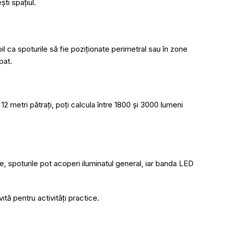
ti spațiul.
 ca spoturile să fie poziționate perimetral sau în zone
pat.
12 metri pătrați, poți calcula între 1800 și 3000 lumeni
, spoturile pot acoperi iluminatul general, iar banda LED
ă pentru activități practice.