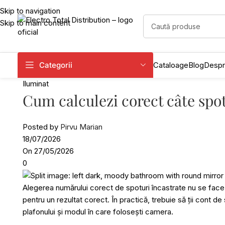
Skip to navigation
Skip to main content
Categorii
Cataloage
Blog
Despr
Iluminat
Cum calculezi corect câte spot
Posted by
Pirvu Marian
18/07/2026
On 27/05/2026
0
Alegerea numărului corect de spoturi încastrate nu se face d
pentru un rezultat corect. În practică, trebuie să ții cont de
plafonului și modul în care folosești camera.