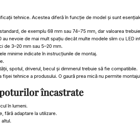
ficații tehnice. Acestea diferă în funcție de model și sunt esențial
tandard, de exemplu 68 mm sau 74–75 mm, dar valoarea trebuie v
0 au nevoie de mai mult spațiu decât multe modele slim cu LED in
ăci de 3–20 mm sau 5–20 mm.
le minime indicate în instrucțiunile de montaj.
e.
ății, spotul, driverul, becul și dimmerul trebuie să fie compatibile.
fișei tehnice a produsului. O gaură prea mică nu permite montajul
spoturilor încastrate
cul în lumeni.
 fără adaptare la utilizare.
altul.