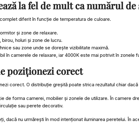
ază la fel de mult ca numărul de
omplet diferit în funcție de temperatura de culoare.
dormitor și zone de relaxare.
 birou, holuri și zone de lucru.
tehnice sau zone unde se dorește vizibilitate maximă.
 în camerele de relaxare, iar 4000K este mai potrivit în zonele f
e poziționezi corect
ezi corect. O distribuție greșită poate strica rezultatul chiar dacă 
cție de forma camerei, mobilier și zonele de utilizare. În camere dre
irculație sau perete decorativ.
i, dacă nu urmărești în mod intenționat iluminarea peretelui. În ace