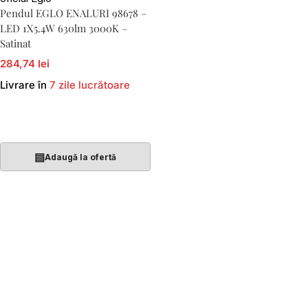
Pendul EGLO ENALURI 98678 –
LED 1X5.4W 630lm 3000K –
Satinat
284,74 lei
Livrare în
7 zile lucrătoare
Adaugă În Coș
▤
Adaugă la ofertă