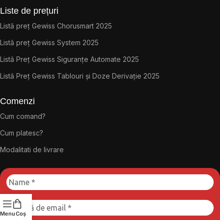
Liste de prețuri
Listă preț Gewiss Chorusmart 2025
Listă preț Gewiss System 2025
Listă Preț Gewiss Siguranțe Automate 2025
Listă Preț Gewiss Tablouri și Doze Derivație 2025
Comenzi
Cum comand?
Cum platesc?
Modalitati de livrare
Menu
Coș