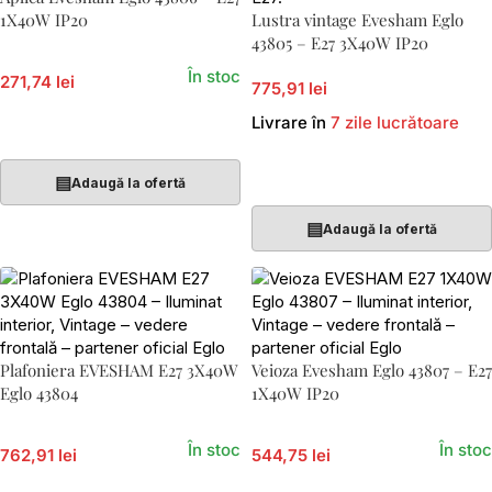
1X40W IP20
Lustra vintage Evesham Eglo
43805 – E27 3X40W IP20
În stoc
271,74 lei
775,91 lei
Livrare în
7 zile lucrătoare
Adaugă În Coș
Adaugă În Coș
▤
Adaugă la ofertă
▤
Adaugă la ofertă
Plafoniera EVESHAM E27 3X40W
Veioza Evesham Eglo 43807 – E27
Eglo 43804
1X40W IP20
În stoc
În stoc
762,91 lei
544,75 lei