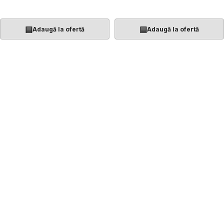
Adaugă În Coș
Adaugă În Coș
▤
▤
Adaugă la ofertă
Adaugă la ofertă