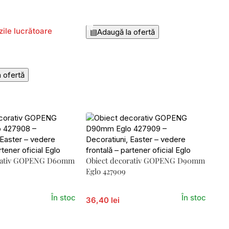
Adaugă În Coș
zile lucrătoare
▤
Adaugă la ofertă
Coș
 ofertă
orativ GOPENG D60mm
Obiect decorativ GOPENG D90mm
Eglo 427909
În stoc
În stoc
36,40 lei
Coș
Adaugă În Coș