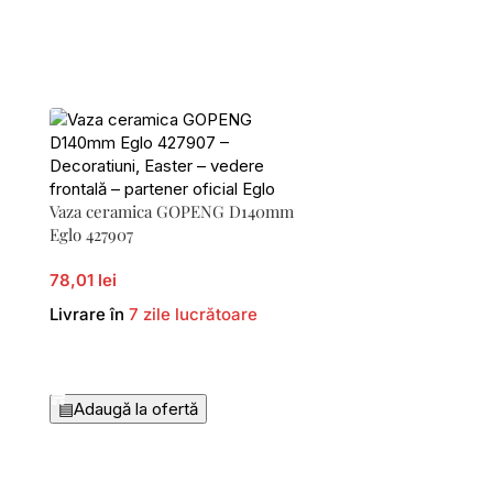
Vaza ceramica GOPENG D140mm
Eglo 427907
78,01 lei
Livrare în
7 zile lucrătoare
Adaugă În Coș
▤
Adaugă la ofertă