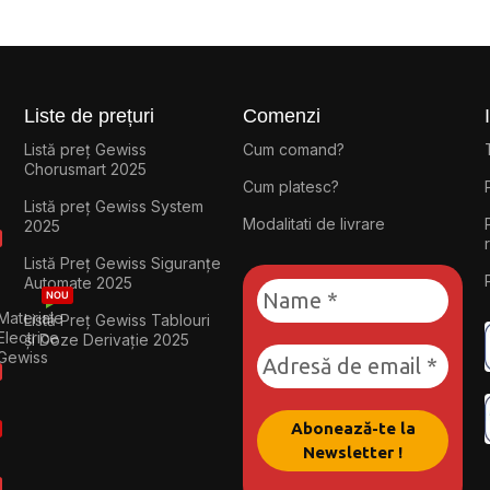
Liste de prețuri
Comenzi
Listă preț Gewiss
Cum comand?
Chorusmart 2025
Cum platesc?
Listă preț Gewiss System
Modalitati de livrare
2025
Listă Preț Gewiss Siguranțe
Automate 2025
NOU
Materiale
Listă Preț Gewiss Tablouri
Electrice
și Doze Derivație 2025
Gewiss