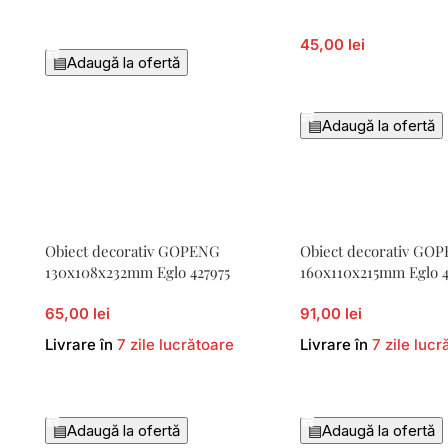
Adaugă În Coș
45,00 lei
▤
Adaugă la ofertă
Adaugă În Coș
▤
Adaugă la ofertă
Obiect decorativ GOPENG
Obiect decorativ GO
130x108x232mm Eglo 427975
160x110x215mm Eglo 4
65,00 lei
91,00 lei
Livrare în
7 zile lucrătoare
Livrare în
7 zile lucr
Adaugă În Coș
Adaugă În Coș
▤
Adaugă la ofertă
▤
Adaugă la ofertă