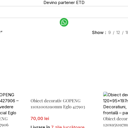
Devino partener ETD
G”
Show
9
12
1
Obiect decorativ GOPENG
110x100x190mm Eglo 427903
PENG
70,00 lei
Obiect deco
27906
120x95x197m
Livrare în
7 zile lucrătoare