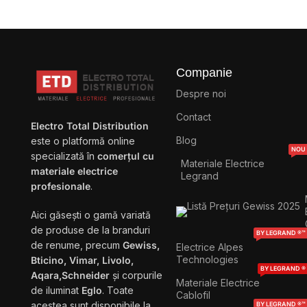
Companie
Despre noi
Contact
Electro Total Distribution
Blog
este o platformă online
NOU
specializată în
comerțul cu
Materiale Electrice
materiale electrice
Legrand
profesionale
.
Aici găsești o gamă variată
de produse de la branduri
BY LEGRAND ®™
de renume, precum
Gewiss,
Electrice Alpes
Technologies
Bticino, Vimar, Livolo,
BY LEGRAND ®
Aqara,Schneider
și corpurile
Materiale Electrice
de iluminat
Eglo
. Toate
Cablofil
acestea sunt disponibile la
BY LEGRAND ®™