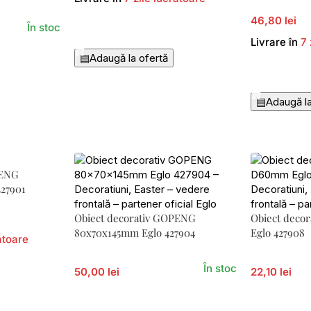
46,80 lei
În stoc
Adaugă În Coș
Livrare în
7 
▤
Adaugă la ofertă
Adaugă În 
▤
Adaugă la
PENG
27901
Obiect decorativ GOPENG
Obiect dec
80x70x145mm Eglo 427904
Eglo 427908
ătoare
În stoc
50,00 lei
22,10 lei
Adaugă În Coș
Adaugă În 