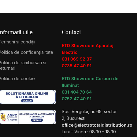
Contact
Informații utile
Termeni si condiții
ETD Showroom Aparataj
Politica de confidențialitate
Electric
031 069 92 37
Politica de rambursari si
0735 47 40 91
returnari
Politica de cookie
ETD Showroom Corpuri de
Iluminat
031 404 70 64
0752 47 40 91
Sos. Vergului, nr. 65, sector
2, Bucuresti
office@electrototaldistribution.ro
Luni – Vineri : 08:30 – 18:30