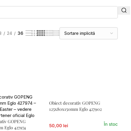
8
24
36
Obiect decorativ GOPENG
125x80x150mm Eglo 427902
rativ GOPENG
În stoc
50,00 lei
m Eglo 427974