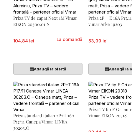
Priza TV de capat Next 1M Vimar
Priza 2P + E 16A P17.11
EIKON 20300.01.N
vimar Arke 19203
La comandă
104,84 lei
53,99 lei
Adaugă În Coș
Adaugă În Coș
▤
▤
Adaugă la ofertă
Adaugă la o
Priza TV tip F Gri ant
Priza standard italian 2P+T 16A
Vimar EIKON 20318
P17/11 Canepa Vimar LINEA
30203.C