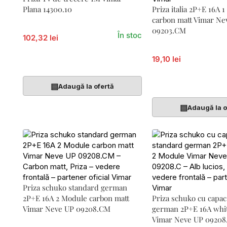
Plana 14300.10
Priza italia 2P+E 16A 
carbon matt Vimar Ne
09203.CM
În stoc
102,32 lei
19,10 lei
Adaugă În Coș
Adaugă În Coș
▤
Adaugă la ofertă
▤
Adaugă la o
Priza schuko standard german
2P+E 16A 2 Module carbon matt
Priza schuko cu capac
Vimar Neve UP 09208.CM
german 2P+E 16A whi
Vimar Neve UP 09208