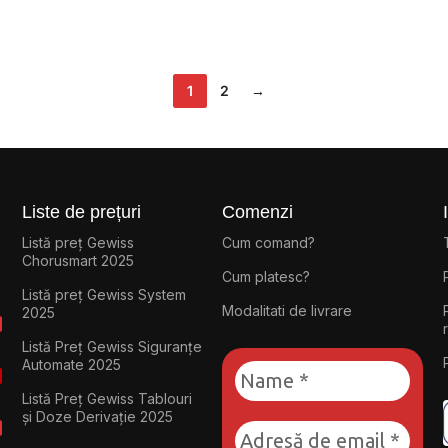
1
2
→
Liste de prețuri
Comenzi
Listă preț Gewiss
Cum comand?
Chorusmart 2025
Cum platesc?
Listă preț Gewiss System
Modalitati de livrare
2025
Listă Preț Gewiss Siguranțe
Automate 2025
Listă Preț Gewiss Tablouri
și Doze Derivație 2025