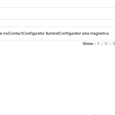
e noi
Contact
Configurator Iluminat
Configurator sina magnetica
Show
9
12
1