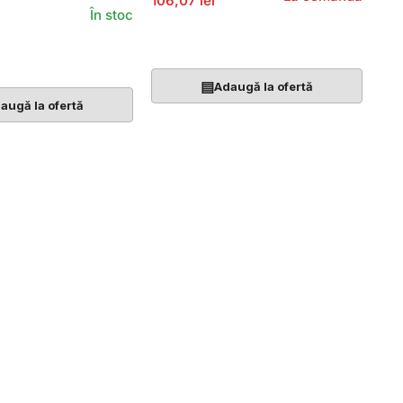
106,07 lei
În stoc
Adaugă În Coș
Coș
▤
Adaugă la ofertă
augă la ofertă