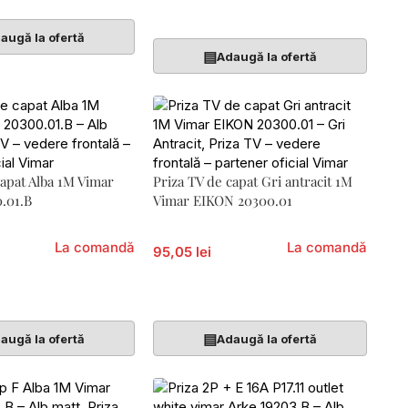
Adaugă În Coș
augă la ofertă
▤
Adaugă la ofertă
capat Alba 1M Vimar
Priza TV de capat Gri antracit 1M
.01.B
Vimar EIKON 20300.01
La comandă
La comandă
95,05 lei
Coș
Adaugă În Coș
▤
augă la ofertă
Adaugă la ofertă