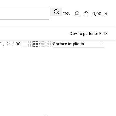
Contul meu
0,00 lei
Devino partener ETD
8
24
36