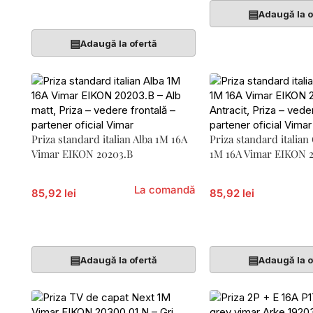
Adaugă În Coș
▤
Adaugă la o
▤
Adaugă la ofertă
Priza standard italian Alba 1M 16A
Priza standard italian 
Vimar EIKON 20203.B
1M 16A Vimar EIKON 
La comandă
85,92 lei
85,92 lei
Adaugă În Coș
Adaugă În Coș
▤
▤
Adaugă la ofertă
Adaugă la o