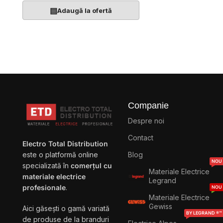
▤
Adaugă la ofertă
Companie
Despre noi
Contact
Electro Total Distribution
Blog
este o platformă online
NOU
specializată în
comerțul cu
Materiale Electrice
materiale electrice
Legrand
profesionale
.
NOU
Materiale Electrice
Gewiss
Aici găsești o gamă variată
BY LEGRAND ®™
de produse de la branduri