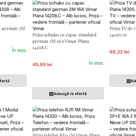
rd german 2M
Priza TV de 
Priza schuko cu capac standard
14300.01
german 2M 16A Vimar Plana
14208.C
În stoc
66,22 lei
În stoc
45,89 lei
Adaugă În 
Adaugă În Coș
▤
fertă
Ad
▤
Adaugă la ofertă
Priza telefon RJ11 1M Vimar Plana