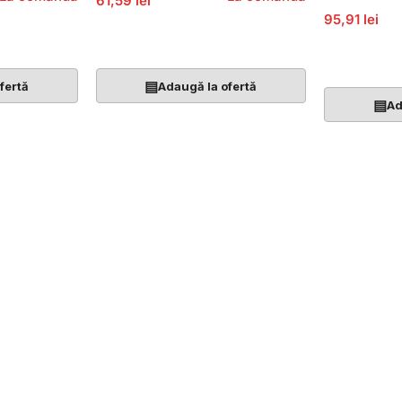
61,59 lei
95,91 lei
Adaugă În Coș
Adaugă În 
▤
fertă
Adaugă la ofertă
▤
Ad