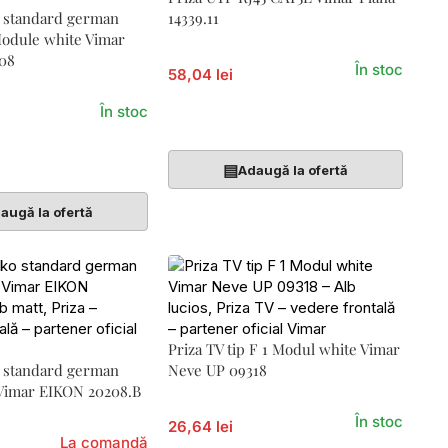
o standard german
14339.11
Module white Vimar
08
În stoc
58,04 lei
În stoc
Adaugă În Coș
Coș
▤
Adaugă la ofertă
augă la ofertă
Priza TV tip F 1 Modul white Vimar
o standard german
Neve UP 09318
 Vimar EIKON 20208.B
În stoc
26,64 lei
La comandă