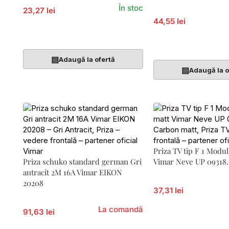
În stoc
23,27 lei
44,55 lei
Adaugă În Coș
Adaugă În Coș
▤
Adaugă la ofertă
▤
Adaugă la o
Priza TV tip F 1 Modu
Priza schuko standard german Gri
Vimar Neve UP 09318
antracit 2M 16A Vimar EIKON
20208
37,31 lei
La comandă
91,63 lei
Adaugă În Coș