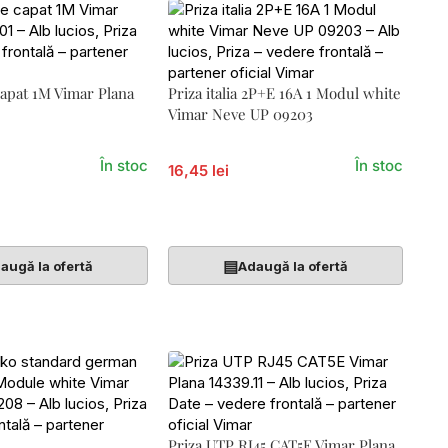
capat 1M Vimar Plana
Priza italia 2P+E 16A 1 Modul white
Vimar Neve UP 09203
În stoc
În stoc
16,45 lei
Coș
Adaugă În Coș
▤
augă la ofertă
Adaugă la ofertă
Priza UTP RJ45 CAT5E Vimar Plana