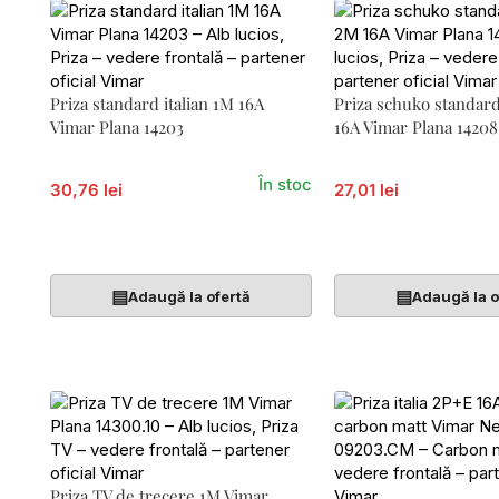
Priza standard italian 1M 16A
Priza schuko standa
Vimar Plana 14203
16A Vimar Plana 14208
În stoc
30,76 lei
27,01 lei
Adaugă În Coș
Adaugă În Coș
▤
▤
Adaugă la ofertă
Adaugă la o
Priza TV de trecere 1M Vimar