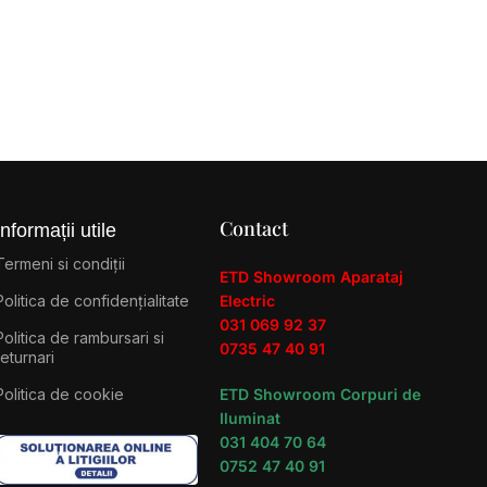
Contact
Informații utile
Termeni si condiții
ETD Showroom Aparataj
Politica de confidențialitate
Electric
031 069 92 37
Politica de rambursari si
0735 47 40 91
returnari
Politica de cookie
ETD Showroom Corpuri de
Iluminat
031 404 70 64
0752 47 40 91