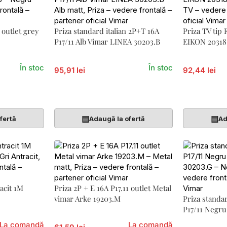
 outlet grey
Priza standard italian 2P+T 16A
Priza TV tip
P17/11 Alb Vimar LINEA 30203.B
EIKON 20318
În stoc
În stoc
95,91 lei
92,44 lei
Adaugă În Coș
Adaugă În 
▤
▤
fertă
Adaugă la ofertă
Ad
racit 1M
Priza 2P + E 16A P17.11 outlet Metal
vimar Arke 19203.M
Priza standa
P17/11 Negr
La comandă
La comandă