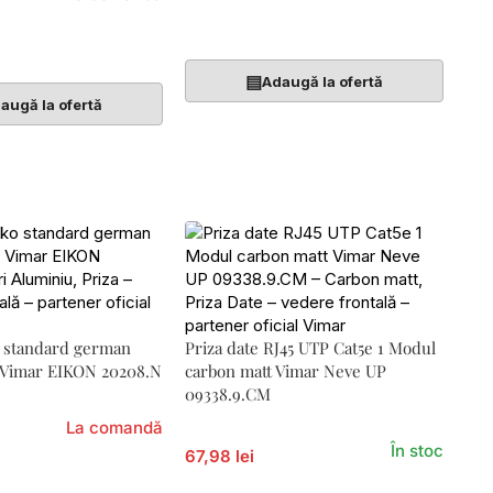
Adaugă În Coș
Coș
▤
Adaugă la ofertă
augă la ofertă
o standard german
Priza date RJ45 UTP Cat5e 1 Modul
 Vimar EIKON 20208.N
carbon matt Vimar Neve UP
09338.9.CM
La comandă
În stoc
67,98 lei
Coș