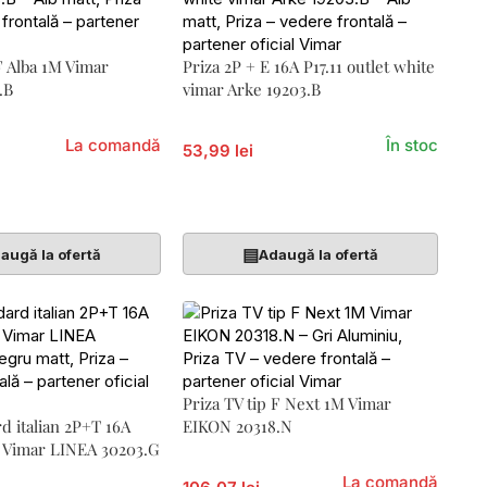
 F Alba 1M Vimar
Priza 2P + E 16A P17.11 outlet white
.B
vimar Arke 19203.B
La comandă
În stoc
53,99 lei
Coș
Adaugă În Coș
▤
augă la ofertă
Adaugă la ofertă
Priza TV tip F Next 1M Vimar
rd italian 2P+T 16A
EIKON 20318.N
u Vimar LINEA 30203.G
La comandă