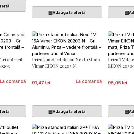
fertă
▤
▤
Adaugă la ofertă
Ad
Gri antracit
Priza standard italian Next 1M 16A
Priza TV de 
20203
Vimar EIKON 20203.N
EIKON 20300
La comandă
La comandă
91,47 lei
95,05 lei
Adaugă În Coș
Adaugă În 
▤
▤
fertă
Adaugă la ofertă
Ad