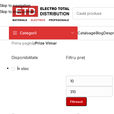
Skip to navigation
Skip to main content
Categorii
Cataloage
Blog
Despr
Prima pagină
/
Prize Vimar
Disponibilitate
Filtru preț
În stoc
Filtrează