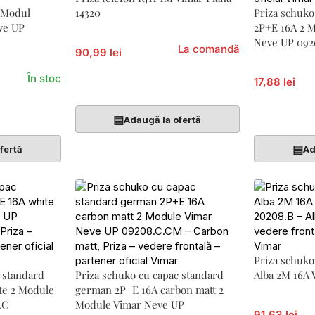
1 Modul
14320
Priza schuk
ve UP
2P+E 16A 2 
Neve UP 092
La comandă
90,99 lei
În stoc
17,88 lei
Adaugă În Coș
Adaugă În 
▤
Adaugă la ofertă
▤
fertă
Ad
Priza schuk
 standard
Priza schuko cu capac standard
Alba 2M 16A
te 2 Module
german 2P+E 16A carbon matt 2
.C
Module Vimar Neve UP
91,63 lei