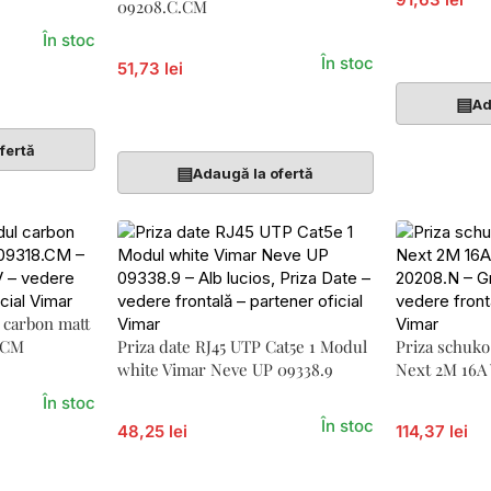
09208.C.CM
În stoc
Adaugă În 
În stoc
51,73 lei
▤
Ad
Adaugă În Coș
fertă
▤
Adaugă la ofertă
l carbon matt
.CM
Priza date RJ45 UTP Cat5e 1 Modul
Priza schuk
white Vimar Neve UP 09338.9
Next 2M 16A
În stoc
În stoc
48,25 lei
114,37 lei
Adaugă În Coș
Adaugă În 