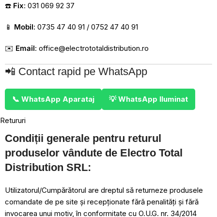
☎️
Fix
: 031 069 92 37
📱
Mobil
: 0735 47 40 91 / 0752 47 40 91
✉️
Email
:
office@electrototaldistribution.ro
📲 Contact rapid pe WhatsApp
📞 WhatsApp Aparataj
💡 WhatsApp Iluminat
Retururi
Condiții generale pentru returul
produselor vândute de Electro Total
Distribution SRL:
Utilizatorul/Cumpărătorul are dreptul să returneze produsele
comandate de pe site și recepționate fără penalități și fără
invocarea unui motiv, în conformitate cu O.U.G. nr. 34/2014