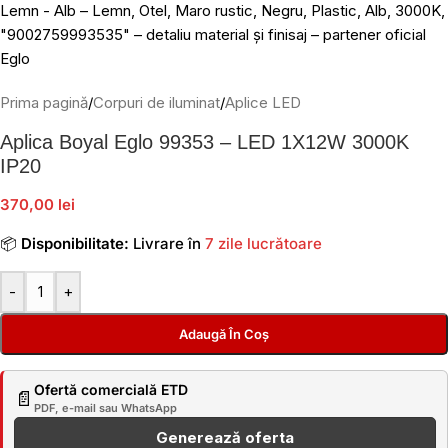
Prima pagină
/
Corpuri de iluminat
/
Aplice LED
Aplica Boyal Eglo 99353 – LED 1X12W 3000K
IP20
370,00 lei
📦
Disponibilitate:
Livrare în
7 zile lucrătoare
-
+
Adaugă În Coș
Ofertă comercială ETD
📄
PDF, e-mail sau WhatsApp
Generează oferta