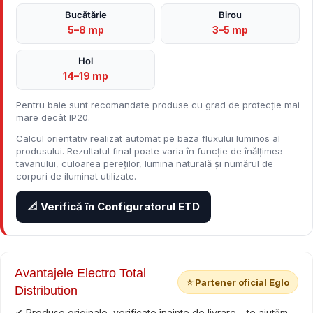
Bucătărie
Birou
5–8 mp
3–5 mp
Hol
14–19 mp
Pentru baie sunt recomandate produse cu grad de protecție mai
mare decât IP20.
Calcul orientativ realizat automat pe baza fluxului luminos al
produsului. Rezultatul final poate varia în funcție de înălțimea
tavanului, culoarea pereților, lumina naturală și numărul de
corpuri de iluminat utilizate.
📐 Verifică în Configuratorul ETD
Avantajele Electro Total
⭐ Partener oficial Eglo
Distribution
✔ Produse originale, verificate înainte de livrare – te ajutăm