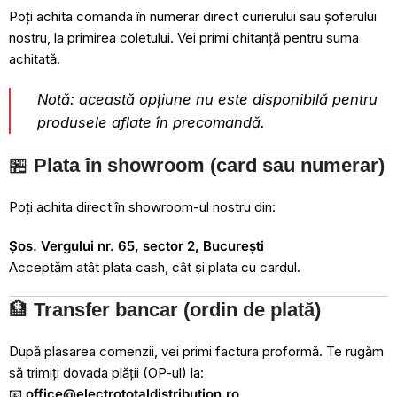
Poți achita comanda în numerar direct curierului sau șoferului
nostru, la primirea coletului. Vei primi chitanță pentru suma
achitată.
Notă: această opțiune nu este disponibilă pentru
produsele aflate în precomandă.
🏪
Plata în showroom (card sau numerar)
Poți achita direct în showroom-ul nostru din:
Șos. Vergului nr. 65, sector 2, București
Acceptăm atât plata cash, cât și plata cu cardul.
🏦
Transfer bancar (ordin de plată)
După plasarea comenzii, vei primi factura proformă. Te rugăm
să trimiți dovada plății (OP-ul) la:
📧
office@electrototaldistribution.ro