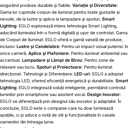
asigurând produse durabile și fiabile.
Variație și Diversitate
:
Gama lor cuprinde corpuri de iluminat pentru toate gusturile și
nevoile, de la lustre și aplice la lampadare și spoturi.
Smart
Lighting
: EGLO explorează intens tehnologia Smart Lighting,
aducând iluminatul într-o formă digitală și ușor de controlat. Gama
de Corpuri de Iluminat: EGLO oferă o gamă variată de produse,
inclusiv:
Lustre și Candelabre
: Pentru un impact vizual puternic în
orice cameră.
Aplice și Plafoniere
: Pentru iluminat ambiental sau
accentuat.
Lampadare și Lămpi de Birou
: Pentru zone de
relaxare sau lucru.
Spoturi și Proiectoare
: Pentru iluminat
direcționat. Tehnologii și Diferențiere:
LED-uri
: EGLO a adoptat
tehnologia LED, oferind eficiență energetică și durabilitate.
Smart
Lighting
: EGLO integrează soluții inteligente, permițând controlul
luminilor prin smartphone sau asistent vocal.
Design Inovator
:
EGLO se diferențiază prin designul său inovator și adaptabil. În
concluzie, EGLO este o companie care nu doar luminează
spațiile, ci și aduce o notă de stil și funcționalitate în casele
oamenilor din întreaga lume.