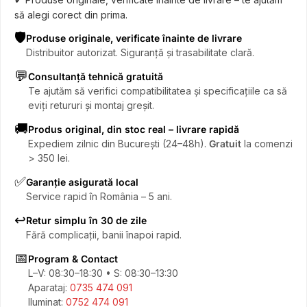
să alegi corect din prima.
🛡️
Produse originale, verificate înainte de livrare
Distribuitor autorizat. Siguranță și trasabilitate clară.
💬
Consultanță tehnică gratuită
Te ajutăm să verifici compatibilitatea și specificațiile ca să
eviți retururi și montaj greșit.
🚚
Produs original, din stoc real – livrare rapidă
Expediem zilnic din București (24–48h).
Gratuit
la comenzi
> 350 lei.
✅
Garanție asigurată local
Service rapid în România – 5 ani.
↩️
Retur simplu în 30 de zile
Fără complicații, banii înapoi rapid.
📅
Program & Contact
L–V: 08:30–18:30 • S: 08:30–13:30
Aparataj:
0735 474 091
Iluminat:
0752 474 091