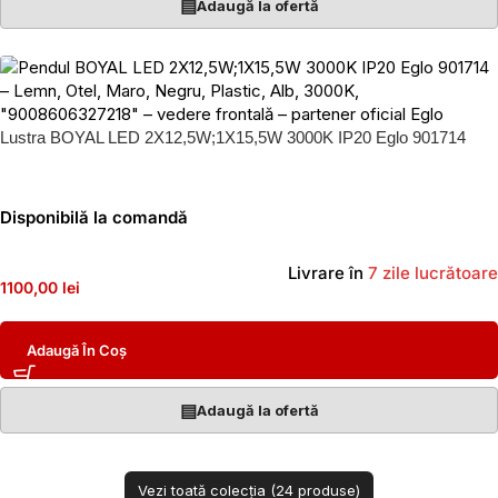
▤
Adaugă la ofertă
Lustra BOYAL LED 2X12,5W;1X15,5W 3000K IP20 Eglo 901714
Disponibilă la comandă
Livrare în
7 zile lucrătoare
1100,00 lei
Adaugă În Coș
▤
Adaugă la ofertă
Vezi toată colecția (24 produse)