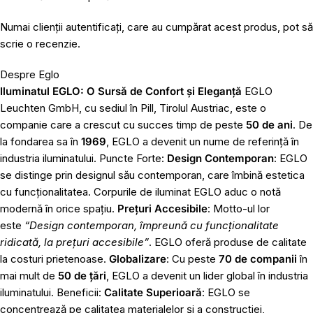
Numai clienții autentificați, care au cumpărat acest produs, pot să
scrie o recenzie.
Despre Eglo
Iluminatul EGLO: O Sursă de Confort și Eleganță
EGLO
Leuchten GmbH, cu sediul în Pill, Tirolul Austriac, este o
companie care a crescut cu succes timp de peste
50 de ani
. De
la fondarea sa în
1969
, EGLO a devenit un nume de referință în
industria iluminatului. Puncte Forte:
Design Contemporan
: EGLO
se distinge prin designul său contemporan, care îmbină estetica
cu funcționalitatea. Corpurile de iluminat EGLO aduc o notă
modernă în orice spațiu.
Prețuri Accesibile
: Motto-ul lor
este
“Design contemporan, împreună cu funcționalitate
ridicată, la prețuri accesibile”
. EGLO oferă produse de calitate
la costuri prietenoase.
Globalizare
: Cu peste
70 de companii
în
mai mult de
50 de țări
, EGLO a devenit un lider global în industria
iluminatului. Beneficii:
Calitate Superioară
: EGLO se
concentrează pe calitatea materialelor și a construcției,