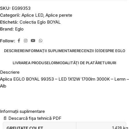
SKU:
EG99353
Categorii:
Aplice LED
,
Aplice perete
Etichetă:
Colectia Eglo BOYAL
Brand:
Eglo
Follow:
DESCRIERE
INFORMAȚII SUPLIMENTARE
RECENZII (0)
DESPRE EGLO
LIVRAREA PRODUSELOR
MODALITĂȚI DE PLATĂ
RETURURI
Descriere
Aplica EGLO BOYAL 99353 – LED 1X12W 1700lm 3000K – Lemn –
Alb
Informații suplimentare
📄
Descarcă fișa tehnică PDF
1.428 kg
GREUTATE COLET