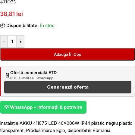
411075
38,81 lei
📦
Disponibilitate:
În stoc
-
+
Adaugă În Coș
Ofertă comercială ETD
📄
PDF, e-mail sau WhatsApp
Generează oferta
💡 WhatsApp – informații & potrivire
Instalație AKKU 411075 LED 40x006W IP44 plastic negru plastic
transparent. Produs marca Eglo, disponibil în România.