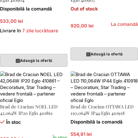
Eglo 410904
Eglo 410905
Disponibilă la comandă
Out of stock
533,00 lei
La comandă
920,00 lei
Livrare în
7 zile lucrătoare
Citește Mai Mult
Adaugă În Coș
▤
Adaugă la ofertă
▤
Adaugă la ofertă
Brad de Craciun NOEL LED
Brad de Craciun OTTAWA LED
42,064W IP20 Eglo 410861
110,064W IP44 Eglo 410918
Disponibilă la comandă
În stoc
554,91 lei
În stoc