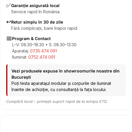
✅
Garanție asigurată local
Service rapid în România.
↩️
Retur simplu în 30 de zile
Fără complicații, banii înapoi rapid.
📅
Program & Contact
L–V: 08:30–18:30 • S: 08:30–13:30
Aparataj:
0735 474 091
Iluminat:
0752 474 091
Vezi produsele expuse în showroomurile noastre din
București
Poți testa aparatajul modular și corpurile de iluminat
înainte de achiziție, cu consultanță la fața locului.
Cumpără local – primești suport rapid de la echipa ETD.