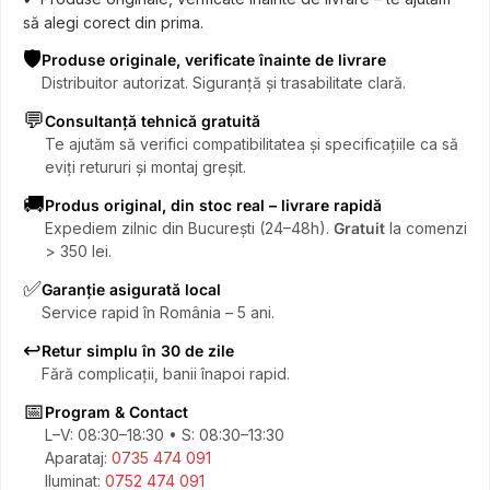
să alegi corect din prima.
🛡️
Produse originale, verificate înainte de livrare
Distribuitor autorizat. Siguranță și trasabilitate clară.
💬
Consultanță tehnică gratuită
Te ajutăm să verifici compatibilitatea și specificațiile ca să
eviți retururi și montaj greșit.
🚚
Produs original, din stoc real – livrare rapidă
Expediem zilnic din București (24–48h).
Gratuit
la comenzi
> 350 lei.
✅
Garanție asigurată local
Service rapid în România – 5 ani.
↩️
Retur simplu în 30 de zile
Fără complicații, banii înapoi rapid.
📅
Program & Contact
L–V: 08:30–18:30 • S: 08:30–13:30
Aparataj:
0735 474 091
Iluminat:
0752 474 091