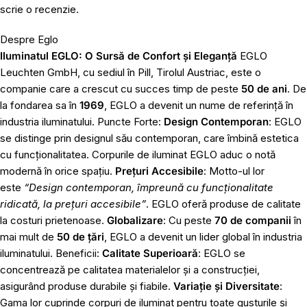
scrie o recenzie.
Despre Eglo
Iluminatul EGLO: O Sursă de Confort și Eleganță
EGLO
Leuchten GmbH, cu sediul în Pill, Tirolul Austriac, este o
companie care a crescut cu succes timp de peste
50 de ani
. De
la fondarea sa în
1969
, EGLO a devenit un nume de referință în
industria iluminatului. Puncte Forte:
Design Contemporan
: EGLO
se distinge prin designul său contemporan, care îmbină estetica
cu funcționalitatea. Corpurile de iluminat EGLO aduc o notă
modernă în orice spațiu.
Prețuri Accesibile
: Motto-ul lor
este
“Design contemporan, împreună cu funcționalitate
ridicată, la prețuri accesibile”
. EGLO oferă produse de calitate
la costuri prietenoase.
Globalizare
: Cu peste
70 de companii
în
mai mult de
50 de țări
, EGLO a devenit un lider global în industria
iluminatului. Beneficii:
Calitate Superioară
: EGLO se
concentrează pe calitatea materialelor și a construcției,
asigurând produse durabile și fiabile.
Variație și Diversitate
:
Gama lor cuprinde corpuri de iluminat pentru toate gusturile și