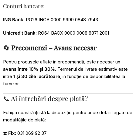
Conturi bancare:
ING Bank
: RO26 INGB 0000 9999 0848 7943
Unicredit Bank
: RO64 BACX 0000 0008 8871 2001
🔄
Precomenzi – Avans necesar
Pentru produsele aflate în precomandă, este necesar un
avans între 10% și 30%
. Termenul de livrare estimativ este
între
1 și 30 zile lucrătoare
, în funcție de disponibilitatea la
furnizor.
📞 Ai întrebări despre plată?
Echipa noastră îți stă la dispoziție pentru orice detalii legate de
modalitățile de plată:
☎️
Fix
: 031 069 92 37