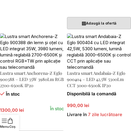
Adaugă În Coș
▤
Adaugă la ofertă
Lustra smart Anchorena-Z Eglo
Lustra smart Andabaia-Z Eglo
900388 – LED 35W 3980Lm RGB
900404 – LED 42,5W 5300Lm
2700-6500K IP20
CCT 3000-6500K IP20
Disponibilă la comandă
În stoc
990,00 lei
În stoc
1300,00 lei
Livrare în
7 zile lucrătoare
Adaugă În Coș
Menu
Coș
Adaugă În Coș