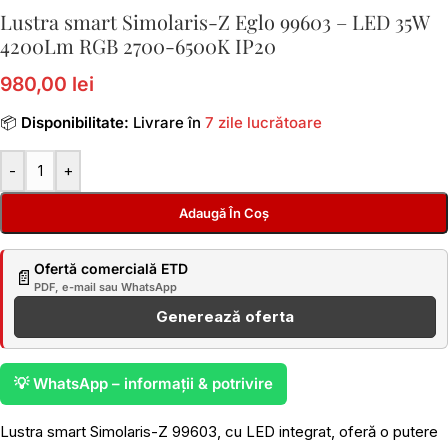
Lustra smart Simolaris-Z Eglo 99603 – LED 35W
4200Lm RGB 2700-6500K IP20
980,00 lei
📦
Disponibilitate:
Livrare în
7 zile lucrătoare
-
+
Adaugă În Coș
Ofertă comercială ETD
📄
PDF, e-mail sau WhatsApp
Generează oferta
💡 WhatsApp – informații & potrivire
Lustra smart Simolaris-Z 99603, cu LED integrat, oferă o putere