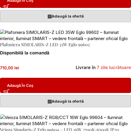
Adaugă În Coș
▤
Adaugă la ofertă
Plafoniera SIMOLARIS-Z LED 35W Eglo 99602
Disponibilă la comandă
Livrare în
7 zile lucrătoare
710,00 lei
Adaugă În Coș
▤
Adaugă la ofertă
Veioza Simolaris-Z Eglo 99604 – LED 16W 2700K-6500K IP20