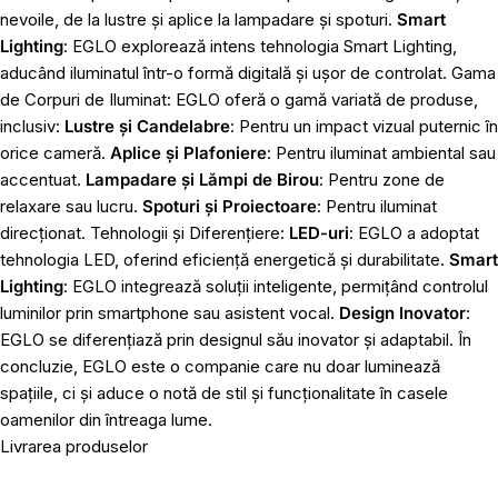
nevoile, de la lustre și aplice la lampadare și spoturi.
Smart
Lighting
: EGLO explorează intens tehnologia Smart Lighting,
aducând iluminatul într-o formă digitală și ușor de controlat. Gama
de Corpuri de Iluminat: EGLO oferă o gamă variată de produse,
inclusiv:
Lustre și Candelabre
: Pentru un impact vizual puternic în
orice cameră.
Aplice și Plafoniere
: Pentru iluminat ambiental sau
accentuat.
Lampadare și Lămpi de Birou
: Pentru zone de
relaxare sau lucru.
Spoturi și Proiectoare
: Pentru iluminat
direcționat. Tehnologii și Diferențiere:
LED-uri
: EGLO a adoptat
tehnologia LED, oferind eficiență energetică și durabilitate.
Smart
Lighting
: EGLO integrează soluții inteligente, permițând controlul
luminilor prin smartphone sau asistent vocal.
Design Inovator
:
EGLO se diferențiază prin designul său inovator și adaptabil. În
concluzie, EGLO este o companie care nu doar luminează
spațiile, ci și aduce o notă de stil și funcționalitate în casele
oamenilor din întreaga lume.
Livrarea produselor