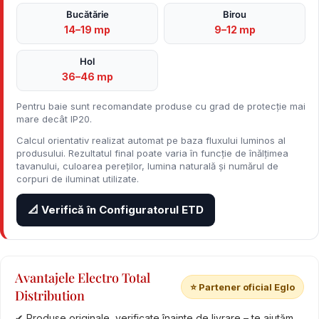
Bucătărie
Birou
14–19 mp
9–12 mp
Hol
36–46 mp
Pentru baie sunt recomandate produse cu grad de protecție mai
mare decât IP20.
Calcul orientativ realizat automat pe baza fluxului luminos al
produsului. Rezultatul final poate varia în funcție de înălțimea
tavanului, culoarea pereților, lumina naturală și numărul de
corpuri de iluminat utilizate.
📐 Verifică în Configuratorul ETD
Avantajele Electro Total
⭐ Partener oficial Eglo
Distribution
✔ Produse originale, verificate înainte de livrare – te ajutăm