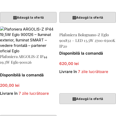
Adaugă În Coș
Adaugă În Coș
▤
▤
Adaugă la ofertă
Adaugă la ofertă
Plafoniera Bolognano-Z Eglo
901832 – LED 13,5W 2700-6500K
IP20
Disponibilă la comandă
Plafoniera ARGOLIS-Z IP44
19,5W Eglo 900126
620,00 lei
Livrare în
7 zile lucrătoare
Disponibilă la comandă
200,00 lei
Adaugă În Coș
Livrare în
7 zile lucrătoare
▤
Adaugă la ofertă
Adaugă În Coș