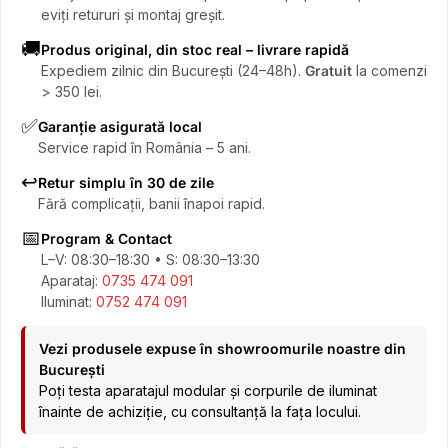
eviți retururi și montaj greșit.
🚚
Produs original, din stoc real – livrare rapidă
Expediem zilnic din București (24–48h).
Gratuit
la comenzi
> 350 lei.
✅
Garanție asigurată local
Service rapid în România – 5 ani.
↩️
Retur simplu în 30 de zile
Fără complicații, banii înapoi rapid.
📅
Program & Contact
L–V: 08:30–18:30 • S: 08:30–13:30
Aparataj:
0735 474 091
Iluminat:
0752 474 091
Vezi produsele expuse în showroomurile noastre din
București
Poți testa aparatajul modular și corpurile de iluminat
înainte de achiziție, cu consultanță la fața locului.