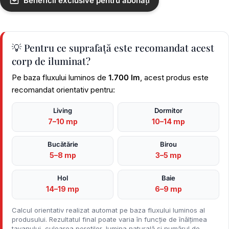
Beneficii exclusive pentru abonați
💡 Pentru ce suprafață este recomandat acest
corp de iluminat?
Pe baza fluxului luminos de
1.700 lm
, acest produs este
recomandat orientativ pentru:
Living
Dormitor
7–10 mp
10–14 mp
Bucătărie
Birou
5–8 mp
3–5 mp
Hol
Baie
14–19 mp
6–9 mp
Calcul orientativ realizat automat pe baza fluxului luminos al
produsului. Rezultatul final poate varia în funcție de înălțimea
tavanului, culoarea pereților, lumina naturală și numărul de