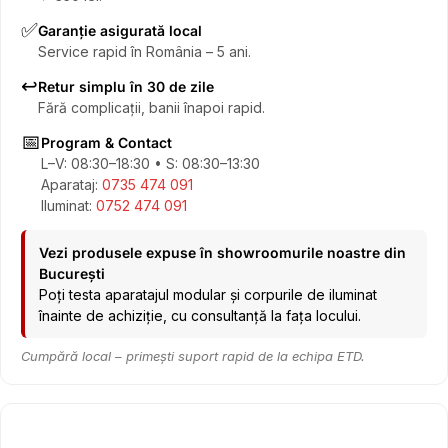
✅
Garanție asigurată local
Service rapid în România – 5 ani.
↩️
Retur simplu în 30 de zile
Fără complicații, banii înapoi rapid.
📅
Program & Contact
L–V: 08:30–18:30 • S: 08:30–13:30
Aparataj:
0735 474 091
Iluminat:
0752 474 091
Vezi produsele expuse în showroomurile noastre din
București
Poți testa aparatajul modular și corpurile de iluminat
înainte de achiziție, cu consultanță la fața locului.
Cumpără local – primești suport rapid de la echipa ETD.