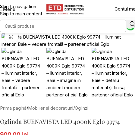
Skip to navigation
Contul m
Menu
Skip to main content
Click to enlarge
Prima pagină
/
Mobilier si decoratiuni
/
Oglinzi
Oglinda BUENAVISTA LED 4000K Eglo 99774
900,00 lei