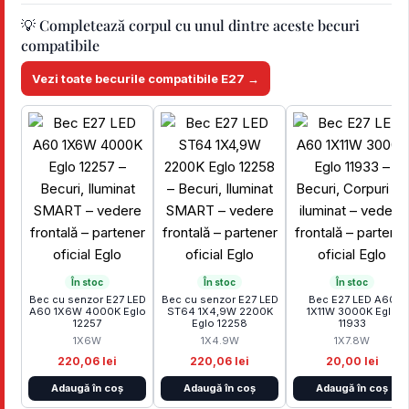
💡 Completează corpul cu unul dintre aceste becuri
compatibile
Vezi toate becurile compatibile E27 →
În stoc
În stoc
În stoc
Bec cu senzor E27 LED
Bec cu senzor E27 LED
Bec E27 LED A60
A60 1X6W 4000K Eglo
ST64 1X4,9W 2200K
1X11W 3000K Eglo
12257
Eglo 12258
11933
1X6W
1X4.9W
1X7.8W
220,06 lei
220,06 lei
20,00 lei
Adaugă în coș
Adaugă în coș
Adaugă în coș