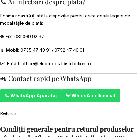
📞 Ai întrebări despre plată?
Echipa noastră îți stă la dispoziție pentru orice detalii legate de
modalitățile de plată:
☎️
Fix
: 031 069 92 37
📱
Mobil
: 0735 47 40 91 / 0752 47 40 91
✉️
Email
:
office@electrototaldistribution.ro
📲 Contact rapid pe WhatsApp
📞 WhatsApp Aparataj
💡 WhatsApp Iluminat
Retururi
Condiții generale pentru returul produselor