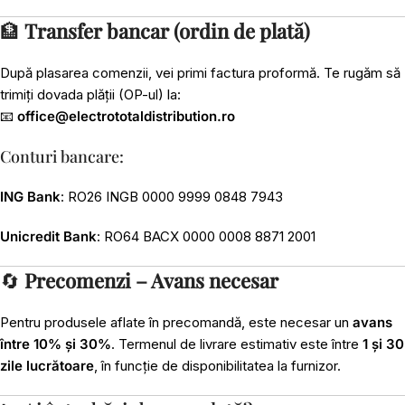
🏦
Transfer bancar (ordin de plată)
După plasarea comenzii, vei primi factura proformă. Te rugăm să
trimiți dovada plății (OP-ul) la:
📧
office@electrototaldistribution.ro
Conturi bancare:
ING Bank
: RO26 INGB 0000 9999 0848 7943
Unicredit Bank
: RO64 BACX 0000 0008 8871 2001
🔄
Precomenzi – Avans necesar
Pentru produsele aflate în precomandă, este necesar un
avans
între 10% și 30%
. Termenul de livrare estimativ este între
1 și 30
zile lucrătoare
, în funcție de disponibilitatea la furnizor.