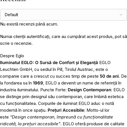
Nu există recenzii până acum.
Numai clienții autentificați, care au cumpărat acest produs, pot să
scrie o recenzie.
Despre Eglo
Iluminatul EGLO: O Sursă de Confort și Eleganță
EGLO
Leuchten GmbH, cu sediul în Pill, Tirolul Austriac, este o
companie care a crescut cu succes timp de peste
50 de ani
. De
la fondarea sa în
1969
, EGLO a devenit un nume de referință în
industria iluminatului. Puncte Forte:
Design Contemporan
: EGLO
se distinge prin designul său contemporan, care îmbină estetica
cu funcționalitatea. Corpurile de iluminat EGLO aduc o notă
modernă în orice spațiu.
Prețuri Accesibile
: Motto-ul lor
este
“Design contemporan, împreună cu funcționalitate
ridicată, la prețuri accesibile”
. EGLO oferă produse de calitate