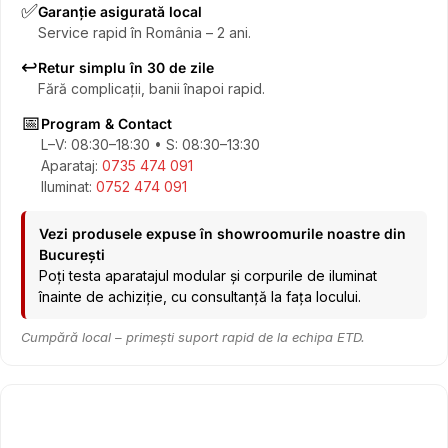
✅
Garanție asigurată local
Service rapid în România – 2 ani.
↩️
Retur simplu în 30 de zile
Fără complicații, banii înapoi rapid.
📅
Program & Contact
L–V: 08:30–18:30 • S: 08:30–13:30
Aparataj:
0735 474 091
Iluminat:
0752 474 091
Vezi produsele expuse în showroomurile noastre din
București
Poți testa aparatajul modular și corpurile de iluminat
înainte de achiziție, cu consultanță la fața locului.
Cumpără local – primești suport rapid de la echipa ETD.