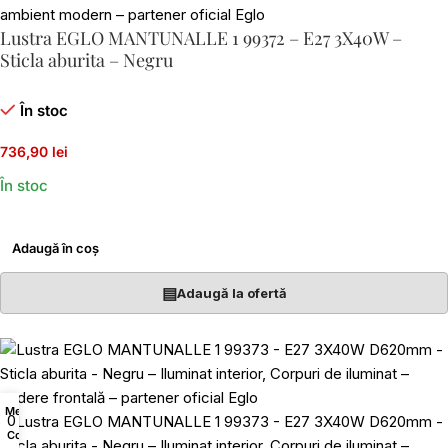
Lustra EGLO MANTUNALLE 1 99372 – E27 3X40W –
Sticla aburita – Negru
În stoc
736,90 lei
În stoc
Adaugă în coș
▤
Adaugă la ofertă
Menu
0
Coș