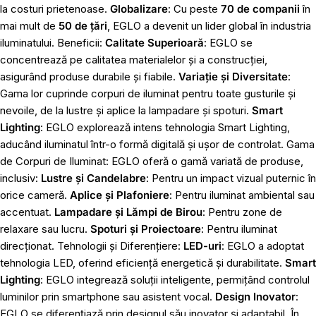
la costuri prietenoase.
Globalizare
: Cu peste
70 de companii
în
mai mult de
50 de țări
, EGLO a devenit un lider global în industria
iluminatului. Beneficii:
Calitate Superioară
: EGLO se
concentrează pe calitatea materialelor și a construcției,
asigurând produse durabile și fiabile.
Variație și Diversitate
:
Gama lor cuprinde corpuri de iluminat pentru toate gusturile și
nevoile, de la lustre și aplice la lampadare și spoturi.
Smart
Lighting
: EGLO explorează intens tehnologia Smart Lighting,
aducând iluminatul într-o formă digitală și ușor de controlat. Gama
de Corpuri de Iluminat: EGLO oferă o gamă variată de produse,
inclusiv:
Lustre și Candelabre
: Pentru un impact vizual puternic în
orice cameră.
Aplice și Plafoniere
: Pentru iluminat ambiental sau
accentuat.
Lampadare și Lămpi de Birou
: Pentru zone de
relaxare sau lucru.
Spoturi și Proiectoare
: Pentru iluminat
direcționat. Tehnologii și Diferențiere:
LED-uri
: EGLO a adoptat
tehnologia LED, oferind eficiență energetică și durabilitate.
Smart
Lighting
: EGLO integrează soluții inteligente, permițând controlul
luminilor prin smartphone sau asistent vocal.
Design Inovator
:
EGLO se diferențiază prin designul său inovator și adaptabil. În