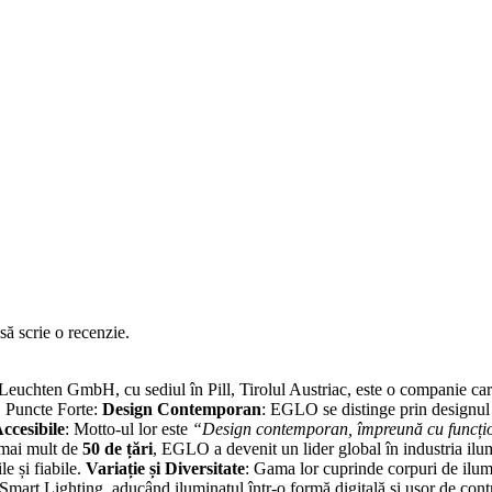
să scrie o recenzie.
chten GmbH, cu sediul în Pill, Tirolul Austriac, este o companie care
. Puncte Forte:
Design Contemporan
: EGLO se distinge prin designul 
ccesibile
: Motto-ul lor este
“Design contemporan, împreună cu funcționa
mai mult de
50 de țări
, EGLO a devenit un lider global în industria ilu
le și fiabile.
Variație și Diversitate
: Gama lor cuprinde corpuri de ilumin
mart Lighting, aducând iluminatul într-o formă digitală și ușor de co