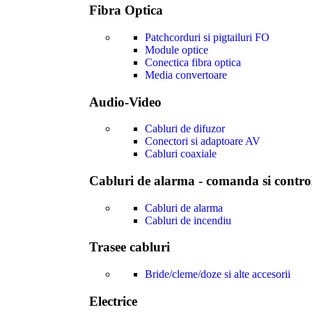
Vezi produsele expuse în showroomurile noastre din Bucure
Fibra Optica
Poți testa aparatajul modular și corpurile de iluminat înainte de 
Patchcorduri si pigtailuri FO
Cumpără local – primești suport rapid de la echipa ETD.
Module optice
Conectica fibra optica
SKU:
EG99366
Media convertoare
Categorie:
Pendule cu bec
Etichetă:
Colectia Eglo MANTUNALLE
Audio-Video
Brand:
Eglo
Follow:
Cabluri de difuzor
Conectori si adaptoare AV
Descriere
Cabluri coaxiale
Informații suplimentare
Recenzii (0)
Cabluri de alarma - comanda si contro
Despre Eglo
Livrarea produselor
Modalități de plată
Cabluri de alarma
Retururi
Cabluri de incendiu
Descriere
Trasee cabluri
Pendul EGLO MANTUNALLE 99366 – E27 1X40W D200m
Bride/cleme/doze si alte accesorii
Electrice