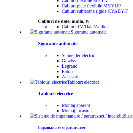
Cabluri flexibile MYYM
Cabluri plate flexibile MYYUP
Cabluri subterane rigide CYABY-F
Beneficii exclusive pentru abonați
Cabluri de date, audio, tv
Cabluri TV/Date/Audio
💡 Completează corpul cu becuri compatibile
Sigurante automate
Acest corp utilizează
1 × bec E27
. Fluxul luminos final est
Sigurante automate
Putere maximă admisă pentru corp:
1X40W
. Pentru alegerea corectă
Schneider electric
Gewiss
Legrand
💡 Completează corpul cu unul dintre aceste becuri co
Eaton
Accesorii
Tablouri electrice
Tablouri electrice
Montaj aparent
În stoc
În stoc
Montaj incastrat
Sist
Bec cu senzor E27 LED A60 1X6W
Bec cu senzor E27 LED ST64
4000K Eglo 12257
2200K Eglo 12258
1X6W
1X4.9W
Impamantare si paratrasnet
220,06 lei
220,06 lei