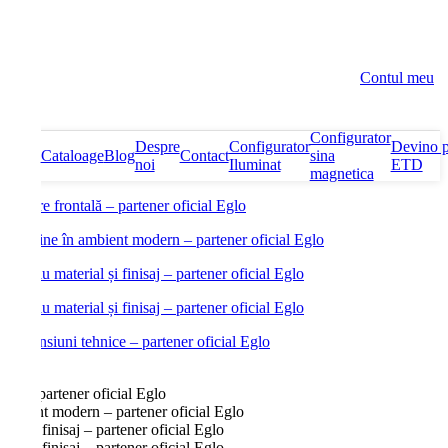
Contul meu
Configurator
Despre
Configurator
Devino p
Cataloage
Blog
Contact
sina
noi
Iluminat
ETD
magnetica