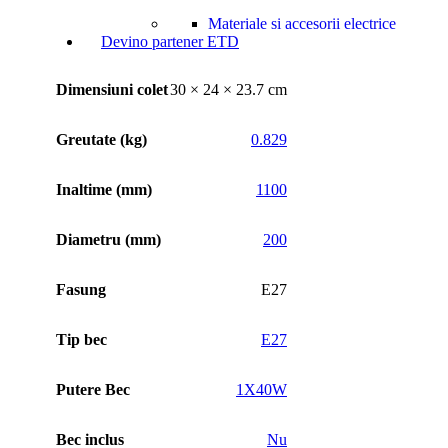
Informații suplimentare
📄
Descarcă fișa tehnică PDF
Materiale si accesorii electrice
Greutate colet
1.41 kg
Devino partener ETD
Dimensiuni colet
30 × 24 × 23.7 cm
Greutate (kg)
0.829
Inaltime (mm)
1100
Diametru (mm)
200
Fasung
E27
Tip bec
E27
Putere Bec
1X40W
Bec inclus
Nu