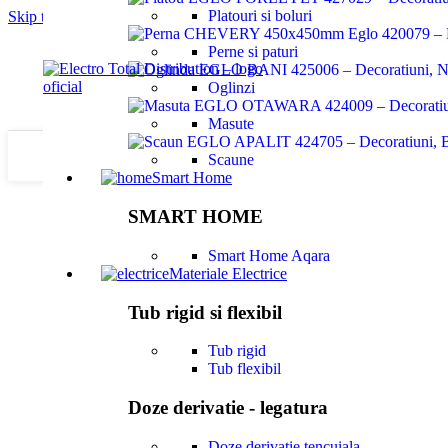
Platouri si boluri
Skip to navigation
Skip to main content
Perne si paturi
Oglinzi
Masute
Scaune
Smart Home
SMART HOME
Smart Home Aqara
Materiale Electrice
Tub rigid si flexibil
Tub rigid
Tub flexibil
Click to enlarge
Doze derivatie - legatura
Doze derivatie tencuiala