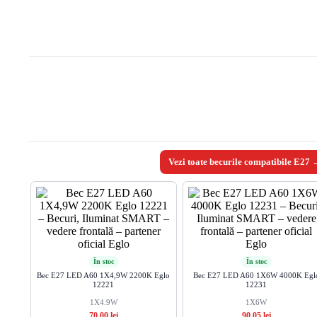
Vezi toate becurile compatibile E27
În stoc
În stoc
 Eglo
Bec E27 LED A60 1X4,9W 2200K Eglo
Bec E27 LED A60 1X6W 4000K Egl
12221
12231
1X4.9W
1X6W
70,00 lei
90,05 lei