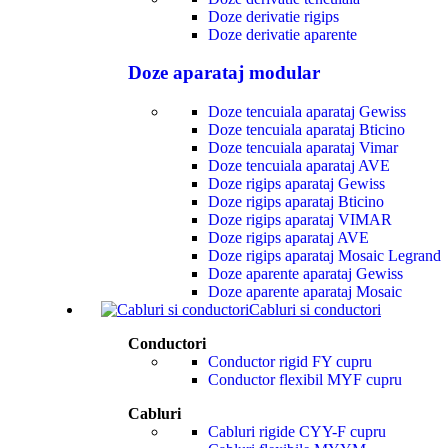
Doze derivatie rigips
Doze derivatie aparente
Prima pagină
/
Corpuri de iluminat
/
Pendule cu bec
/
Pendul 
Doze aparataj modular
Pendul Mantunalle Eglo 9
Doze tencuiala aparataj Gewiss
Doze tencuiala aparataj Bticino
240,00 lei
Doze tencuiala aparataj Vimar
Doze tencuiala aparataj AVE
📦
Disponibilitate:
Livrare în
7 zile lucrătoare
Doze rigips aparataj Gewiss
Doze rigips aparataj Bticino
Cantitate Pendul Mantunalle Eglo 99366 - E27 1X40W I
Doze rigips aparataj VIMAR
-
Doze rigips aparataj AVE
Doze rigips aparataj Mosaic Legrand
Doze aparente aparataj Gewiss
Doze aparente aparataj Mosaic
📄
Cabluri si conductori
Ofertă comercială ETD
PDF, e-mail sau WhatsApp
Conductori
Generează oferta
Conductor rigid FY cupru
Conductor flexibil MYF cupru
💡 WhatsApp – informații & potrivire
Cabluri
Pendul MANTUNALLE 99366 Diametru 200 mm E27 1x40W IP20 
Cabluri rigide CYY-F cupru