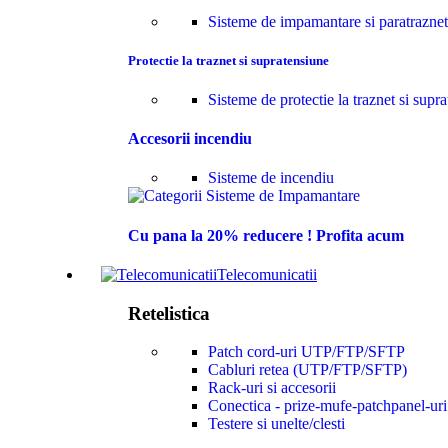
Sisteme de impamantare si paratraznet
Adaugă în coș
Adaugă în coș
Protectie la traznet si supratensiune
📐 Verifică în Configuratorul ETD
Sisteme de protectie la traznet si supr
Accesorii incendiu
Avantajele Electro Total Distribution
Sisteme de incendiu
✔ Produse originale, verificate înainte de livrare – te ajutăm să a
Cu pana la 20% reducere ! Profita acum
🛡️
💬
Produse originale, verificate înainte de
Consultanță
livrare
Te ajutăm să 
Telecomunicatii
Distribuitor autorizat. Siguranță și
specificațiil
trasabilitate clară.
greșit.
Retelistica
✅
↩️
Garanție asigurată local
Retur simplu
Patch cord-uri UTP/FTP/SFTP
Service rapid în România – 2 ani.
Fără complica
Cabluri retea (UTP/FTP/SFTP)
Rack-uri si accesorii
Conectica - prize-mufe-patchpanel-uri
Testere si unelte/clesti