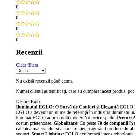
0
0
0
0
Recenzii
Clear filters
Nu există recenzii până acum.
Numai clienții autentificați, care au cumpărat acest produs, pot 
Despre Eglo
Iluminatul EGLO: O Sursă de Confort și Eleganță
EGLO Leu
EGLO a devenit un nume de referință în industria iluminatului
iluminat EGLO aduc o notă modernă în orice spațiu.
Prețuri A
costuri prietenoase.
Globalizare
: Cu peste
70 de companii
în 
calitatea materialelor și a construcției, asigurând produse durabi
spoturi.
Smart Lighting
: EGLO explorează intens tehnologia S