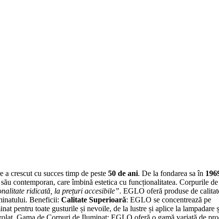
 a crescut cu succes timp de peste
50 de ani
. De la fondarea sa în
196
său contemporan, care îmbină estetica cu funcționalitatea. Corpurile de
litate ridicată, la prețuri accesibile”
. EGLO oferă produse de calitat
minatului. Beneficii:
Calitate Superioară
: EGLO se concentrează pe
at pentru toate gusturile și nevoile, de la lustre și aplice la lampadare ș
ntrolat. Gama de Corpuri de Iluminat: EGLO oferă o gamă variată de pro