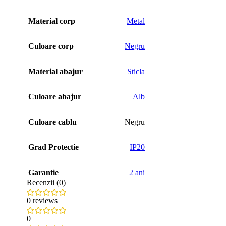
Material corp
Metal
Culoare corp
Negru
Material abajur
Sticla
Culoare abajur
Alb
Culoare cablu
Negru
Grad Protectie
IP20
Garantie
2 ani
Recenzii (0)
0 reviews
0