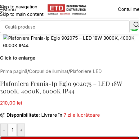
Skip to navigation
Contul m
Menu
Skip to main content
Click to enlarge
Prima pagină
/
Corpuri de iluminat
/
Plafoniere LED
Plafoniera Frania-Ip Eglo 902075 – LED 18W
3000K, 4000K, 6000K IP44
210,00 lei
📦
Disponibilitate:
Livrare în
7 zile lucrătoare
-
+