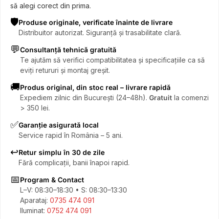
să alegi corect din prima.
🛡️
Produse originale, verificate înainte de livrare
Distribuitor autorizat. Siguranță și trasabilitate clară.
💬
Consultanță tehnică gratuită
Te ajutăm să verifici compatibilitatea și specificațiile ca să
eviți retururi și montaj greșit.
🚚
Produs original, din stoc real – livrare rapidă
Expediem zilnic din București (24–48h).
Gratuit
la comenzi
> 350 lei.
✅
Garanție asigurată local
Service rapid în România – 5 ani.
↩️
Retur simplu în 30 de zile
Fără complicații, banii înapoi rapid.
📅
Program & Contact
L–V: 08:30–18:30 • S: 08:30–13:30
Aparataj:
0735 474 091
Iluminat:
0752 474 091