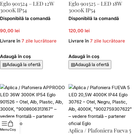
Eglo 901524 – LED 12W
Eglo 901525 – LED 18W
3000K IP54
3000K IP54
Disponibilă la comandă
Disponibilă la comandă
90,00 lei
120,00 lei
Livrare în
7 zile lucrătoare
Livrare în
7 zile lucrătoare
Adaugă în coș
Adaugă în coș
▤
Adaugă la ofertă
▤
Adaugă la ofertă
Aplica / Plafoniera Fueva 5
Menu
Coș