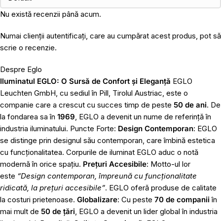
Nu există recenzii până acum.
Numai clienții autentificați, care au cumpărat acest produs, pot să
scrie o recenzie.
Despre Eglo
Iluminatul EGLO: O Sursă de Confort și Eleganță
EGLO
Leuchten GmbH, cu sediul în Pill, Tirolul Austriac, este o
companie care a crescut cu succes timp de peste
50 de ani
. De
la fondarea sa în
1969
, EGLO a devenit un nume de referință în
industria iluminatului. Puncte Forte:
Design Contemporan
: EGLO
se distinge prin designul său contemporan, care îmbină estetica
cu funcționalitatea. Corpurile de iluminat EGLO aduc o notă
modernă în orice spațiu.
Prețuri Accesibile
: Motto-ul lor
este
“Design contemporan, împreună cu funcționalitate
ridicată, la prețuri accesibile”
. EGLO oferă produse de calitate
la costuri prietenoase.
Globalizare
: Cu peste
70 de companii
în
mai mult de
50 de țări
, EGLO a devenit un lider global în industria