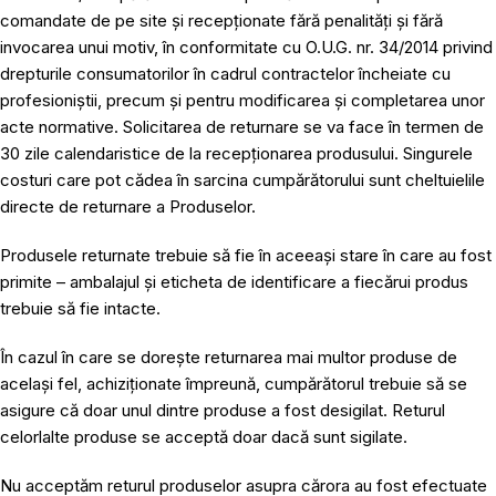
comandate de pe site și recepționate fără penalități și fără
invocarea unui motiv, în conformitate cu O.U.G. nr. 34/2014 privind
drepturile consumatorilor în cadrul contractelor încheiate cu
profesioniștii, precum și pentru modificarea și completarea unor
acte normative. Solicitarea de returnare se va face în termen de
30 zile calendaristice de la recepționarea produsului. Singurele
costuri care pot cădea în sarcina cumpărătorului sunt cheltuielile
directe de returnare a Produselor.
Produsele returnate trebuie să fie în aceeași stare în care au fost
primite – ambalajul și eticheta de identificare a fiecărui produs
trebuie să fie intacte.
În cazul în care se dorește returnarea mai multor produse de
același fel, achiziționate împreună, cumpărătorul trebuie să se
asigure că doar unul dintre produse a fost desigilat. Returul
celorlalte produse se acceptă doar dacă sunt sigilate.
Nu acceptăm returul produselor asupra cărora au fost efectuate