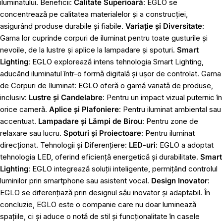
iluminatului. Beneficii:
Calitate Superioară
: EGLO se
concentrează pe calitatea materialelor și a construcției,
asigurând produse durabile și fiabile.
Variație și Diversitate
:
Gama lor cuprinde corpuri de iluminat pentru toate gusturile și
nevoile, de la lustre și aplice la lampadare și spoturi.
Smart
Lighting
: EGLO explorează intens tehnologia Smart Lighting,
aducând iluminatul într-o formă digitală și ușor de controlat. Gama
de Corpuri de Iluminat: EGLO oferă o gamă variată de produse,
inclusiv:
Lustre și Candelabre
: Pentru un impact vizual puternic în
orice cameră.
Aplice și Plafoniere
: Pentru iluminat ambiental sau
accentuat.
Lampadare și Lămpi de Birou
: Pentru zone de
relaxare sau lucru.
Spoturi și Proiectoare
: Pentru iluminat
direcționat. Tehnologii și Diferențiere:
LED-uri
: EGLO a adoptat
tehnologia LED, oferind eficiență energetică și durabilitate.
Smart
Lighting
: EGLO integrează soluții inteligente, permițând controlul
luminilor prin smartphone sau asistent vocal.
Design Inovator
:
EGLO se diferențiază prin designul său inovator și adaptabil. În
concluzie, EGLO este o companie care nu doar luminează
spațiile, ci și aduce o notă de stil și funcționalitate în casele