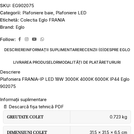
SKU:
EG902075
Categorii:
Plafoniere baie
,
Plafoniere LED
Etichetă:
Colectia Eglo FRANIA
Brand:
Eglo
Follow:
DESCRIERE
INFORMAȚII SUPLIMENTARE
RECENZII (0)
DESPRE EGLO
LIVRAREA PRODUSELOR
MODALITĂȚI DE PLATĂ
RETURURI
Descriere
Plafoniera FRANIA-IP LED 18W 3000K 4000K 6000K IP44 Eglo
902075
Informații suplimentare
📄
Descarcă fișa tehnică PDF
GREUTATE COLET
0.723 kg
DIMENSIUNI COLET
31.5 × 31.5 × 6.5 cm