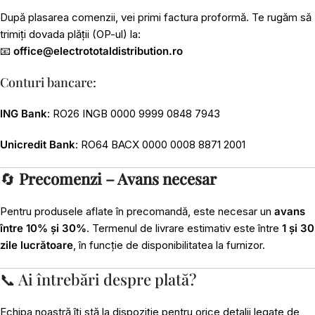
După plasarea comenzii, vei primi factura proformă. Te rugăm să
trimiți dovada plății (OP-ul) la:
📧
office@electrototaldistribution.ro
Conturi bancare:
ING Bank
: RO26 INGB 0000 9999 0848 7943
Unicredit Bank
: RO64 BACX 0000 0008 8871 2001
🔄
Precomenzi – Avans necesar
Pentru produsele aflate în precomandă, este necesar un
avans
între 10% și 30%
. Termenul de livrare estimativ este între
1 și 30
zile lucrătoare
, în funcție de disponibilitatea la furnizor.
📞 Ai întrebări despre plată?
Echipa noastră îți stă la dispoziție pentru orice detalii legate de