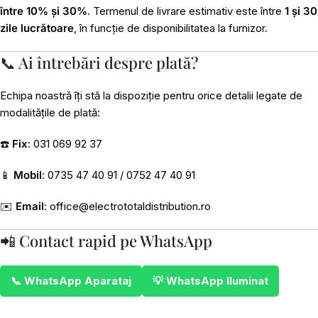
între 10% și 30%
. Termenul de livrare estimativ este între
1 și 30
zile lucrătoare
, în funcție de disponibilitatea la furnizor.
📞 Ai întrebări despre plată?
Echipa noastră îți stă la dispoziție pentru orice detalii legate de
modalitățile de plată:
☎️
Fix
: 031 069 92 37
📱
Mobil
: 0735 47 40 91 / 0752 47 40 91
✉️
Email
:
office@electrototaldistribution.ro
📲 Contact rapid pe WhatsApp
📞 WhatsApp Aparataj
💡 WhatsApp Iluminat