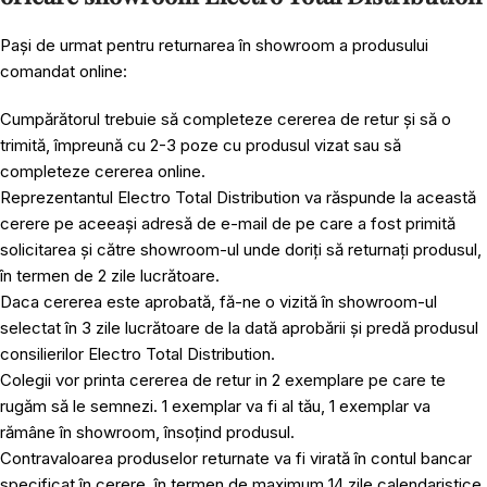
Pași de urmat pentru returnarea în showroom a produsului
comandat online:
Cumpărătorul trebuie să completeze cererea de retur și să o
trimită, împreună cu 2-3 poze cu produsul vizat sau să
completeze cererea online.
Reprezentantul Electro Total Distribution va răspunde la această
cerere pe aceeași adresă de e-mail de pe care a fost primită
solicitarea și către showroom-ul unde doriți să returnați produsul,
în termen de 2 zile lucrătoare.
Daca cererea este aprobată, fă-ne o vizită în showroom-ul
selectat în 3 zile lucrătoare de la dată aprobării și predă produsul
consilierilor Electro Total Distribution.
Colegii vor printa cererea de retur in 2 exemplare pe care te
rugăm să le semnezi. 1 exemplar va fi al tău, 1 exemplar va
rămâne în showroom, însoțind produsul.
Contravaloarea produselor returnate va fi virată în contul bancar
specificat în cerere, în termen de maximum 14 zile calendaristice