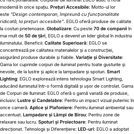
modernă în orice spațiu.
Prețuri Accesibile
: Motto-ul lor
este
“Design contemporan, împreună cu funcționalitate
ridicată, la prețuri accesibile”
. EGLO oferă produse de calitate
la costuri prietenoase.
Globalizare
: Cu peste
70 de companii
în
mai mult de
50 de țări
, EGLO a devenit un lider global în industria
iluminatului. Beneficii:
Calitate Superioară
: EGLO se
concentrează pe calitatea materialelor și a construcției,
asigurând produse durabile și fiabile.
Variație și Diversitate
:
Gama lor cuprinde corpuri de iluminat pentru toate gusturile și
nevoile, de la lustre și aplice la lampadare și spoturi.
Smart
Lighting
: EGLO explorează intens tehnologia Smart Lighting,
aducând iluminatul într-o formă digitală și ușor de controlat. Gama
de Corpuri de Iluminat: EGLO oferă o gamă variată de produse,
inclusiv:
Lustre și Candelabre
: Pentru un impact vizual puternic în
orice cameră.
Aplice și Plafoniere
: Pentru iluminat ambiental sau
accentuat.
Lampadare și Lămpi de Birou
: Pentru zone de
relaxare sau lucru.
Spoturi și Proiectoare
: Pentru iluminat
direcționat. Tehnologii și Diferențiere:
LED-uri
: EGLO a adoptat