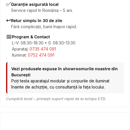
✅
Garanție asigurată local
Service rapid în România – 5 ani.
↩️
Retur simplu în 30 de zile
Fără complicații, banii înapoi rapid.
📅
Program & Contact
L–V: 08:30–18:30 • S: 08:30–13:30
Aparataj:
0735 474 091
Iluminat:
0752 474 091
Vezi produsele expuse în showroomurile noastre din
București
Poți testa aparatajul modular și corpurile de iluminat
înainte de achiziție, cu consultanță la fața locului.
Cumpără local – primești suport rapid de la echipa ETD.