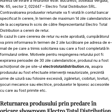
Adresa de livrare a retururilor este: Bucuresti, Soseaua Vergului,
Nr. 65, sector 2, 022447 – Electro Total Distribution SRL.
Contravaloarea produselor returnate va fi virată în contul bancar
specificat în cerere, în termen de maximum 14 zile calendaristice
de la acceptarea în scris de către Reprezentantul Electro Total
Distribution a cererii de retur.
În cazul în care cererea de retur nu este aprobată, cumpărătorul
va primi informarea în termen de 2 zile lucrătoare pe adresa de e-
mail de pe care a trimis solicitarea sau care a fost completată în
formularul online. Motivele pentru respingerea returului pot fi:
expirarea perioadei de 30 zile calendaristice, produsul nu a fost
achiziționat de pe site-ul
electrototaldistribution.ro,
asupra
produsului au fost efectuate intervenții neautorizate, prezintă
urme de uzură sau folosire excesivă, zgârieturi, ciobituri, lovituri,
șocuri mecanice sau electrice, produselor le lipsesc accesoriile
cu care au fost primite etc.
Returnarea produsului prin predare în
oricare showroom Electro Total Distribution