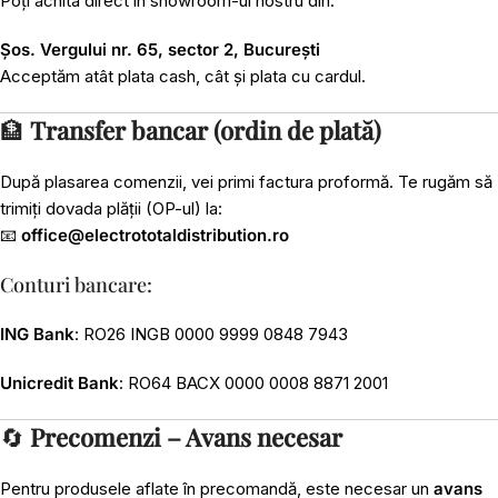
Poți achita direct în showroom-ul nostru din:
Șos. Vergului nr. 65, sector 2, București
Acceptăm atât plata cash, cât și plata cu cardul.
🏦
Transfer bancar (ordin de plată)
După plasarea comenzii, vei primi factura proformă. Te rugăm să
trimiți dovada plății (OP-ul) la:
📧
office@electrototaldistribution.ro
Conturi bancare:
ING Bank
: RO26 INGB 0000 9999 0848 7943
Unicredit Bank
: RO64 BACX 0000 0008 8871 2001
🔄
Precomenzi – Avans necesar
Pentru produsele aflate în precomandă, este necesar un
avans