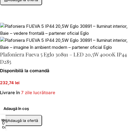
Plafoniera Fueva 5 Eglo 30891 – LED 20,5W 4000K IP44
D285
Disponibilă la comandă
232,74 lei
Livrare în
7 zile lucrătoare
Adaugă în coș
Menu
▤
Adaugă la ofertă
0
Coș