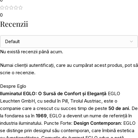
0
Recenzii
Nu există recenzii până acum.
Numai clienții autentificați, care au cumpărat acest produs, pot să
scrie o recenzie.
Despre Eglo
Iluminatul EGLO: O Sursă de Confort și Eleganță
EGLO
Leuchten GmbH, cu sediul în Pill, Tirolul Austriac, este o
companie care a crescut cu succes timp de peste
50 de ani
. De
la fondarea sa în
1969
, EGLO a devenit un nume de referință în
industria iluminatului. Puncte Forte:
Design Contemporan
: EGLO
se distinge prin designul său contemporan, care îmbină estetica
cu funcționalitatea. Corpurile de iluminat EGLO aduc o notă