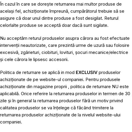
În cazul în care se dorește returnarea mai multor produse de
același fel, achiziționate împreună, cumpărătorul trebuie să se
asigure că doar unul dintre produse a fost desigilat. Returul
celorlalte produse se acceptă doar dacă sunt sigilate.
Nu acceptăm returul produselor asupra cărora au fost efectuate
intervenții neautorizate, care prezintă urme de uzură sau folosire
excesivă, zgârieturi, ciobituri, lovituri, șocuri mecanice/electrice
și cele cărora le lipsesc accesorii.
Politica de returnare se aplică in mod
EXCLUSIV
produselor
achiziționate de pe website-ul companiei. Pentru produsele
achiziționate din magazine proprii , politica de returnare NU este
aplicabilă. Orice referire la returnarea produselor in termen de 30
zile și în general la returnarea produselor fără un motiv privind
calitatea produselor se va înțelege că făcând trimitere la
returnarea produselor achiziționate de la nivelul website-ului
companiei.