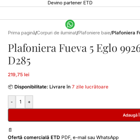
Devino partener ETD
Prima pagină
/
Corpuri de iluminat
/
Plafoniere baie
/
Plafoniera 
Plafoniera Fueva 5 Eglo 99
D285
219,75 lei
📦
Disponibilitate:
Livrare în
7 zile lucrătoare
-
+
Adaugă 
📄
Ofertă comercială ETD
PDF, e-mail sau WhatsApp