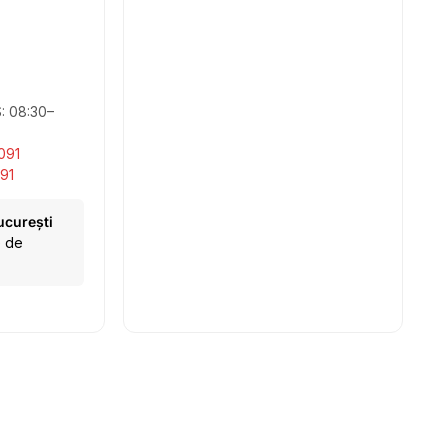
S: 08:30–
091
91
ucurești
e de