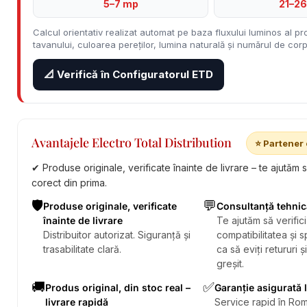
5–7 mp
21–2
Calcul orientativ realizat automat pe baza fluxului luminos al pro
tavanului, culoarea pereților, lumina naturală și numărul de corpu
📐 Verifică în Configuratorul ETD
Avantajele Electro Total Distribution
⭐ Partener 
✔ Produse originale, verificate înainte de livrare – te ajutăm 
corect din prima.
🛡️
💬
Produse originale, verificate
Consultanță tehnic
înainte de livrare
Te ajutăm să verifici
Distribuitor autorizat. Siguranță și
compatibilitatea și sp
trasabilitate clară.
ca să eviți retururi ș
greșit.
🚚
✅
Produs original, din stoc real –
Garanție asigurată 
livrare rapidă
Service rapid în Rom