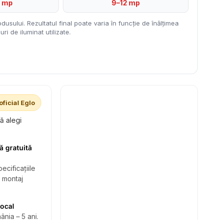
6 mp
9–12 mp
dusului. Rezultatul final poate varia în funcție de înălțimea
ri de iluminat utilizate.
oficial Eglo
să alegi
ă gratuită
ecificațiile
i montaj
local
ânia – 5 ani.