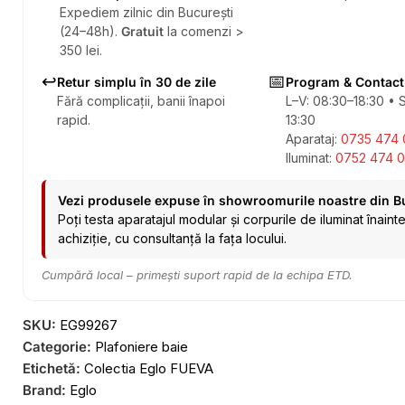
Expediem zilnic din București
(24–48h).
Gratuit
la comenzi >
350 lei.
↩️
📅
Retur simplu în 30 de zile
Program & Contact
Fără complicații, banii înapoi
L–V: 08:30–18:30 • 
rapid.
13:30
Aparataj:
0735 474 
Iluminat:
0752 474 0
Vezi produsele expuse în showroomurile noastre din B
Poți testa aparatajul modular și corpurile de iluminat înaint
achiziție, cu consultanță la fața locului.
Cumpără local – primești suport rapid de la echipa ETD.
SKU:
EG99267
Categorie:
Plafoniere baie
Etichetă:
Colectia Eglo FUEVA
Brand:
Eglo