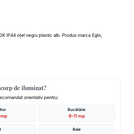
IP44 oțel negru plastic alb. Produs marca Eglo,
 corp de iluminat?
recomandat orientativ pentru:
tor
Bucătărie
 mp
8–11 mp
l
Baie