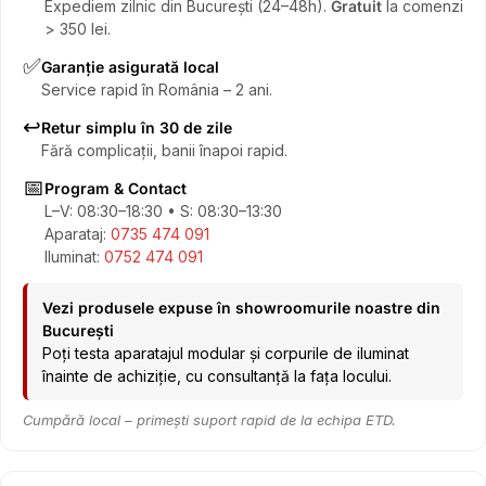
Expediem zilnic din București (24–48h).
Gratuit
la comenzi
> 350 lei.
✅
Garanție asigurată local
Service rapid în România – 2 ani.
↩️
Retur simplu în 30 de zile
Fără complicații, banii înapoi rapid.
📅
Program & Contact
L–V: 08:30–18:30 • S: 08:30–13:30
Aparataj:
0735 474 091
Iluminat:
0752 474 091
Vezi produsele expuse în showroomurile noastre din
București
Poți testa aparatajul modular și corpurile de iluminat
înainte de achiziție, cu consultanță la fața locului.
Cumpără local – primești suport rapid de la echipa ETD.