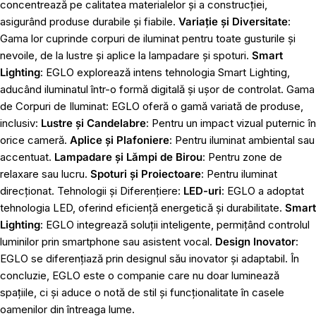
concentrează pe calitatea materialelor și a construcției,
asigurând produse durabile și fiabile.
Variație și Diversitate
:
Gama lor cuprinde corpuri de iluminat pentru toate gusturile și
nevoile, de la lustre și aplice la lampadare și spoturi.
Smart
Lighting
: EGLO explorează intens tehnologia Smart Lighting,
aducând iluminatul într-o formă digitală și ușor de controlat. Gama
de Corpuri de Iluminat: EGLO oferă o gamă variată de produse,
inclusiv:
Lustre și Candelabre
: Pentru un impact vizual puternic în
orice cameră.
Aplice și Plafoniere
: Pentru iluminat ambiental sau
accentuat.
Lampadare și Lămpi de Birou
: Pentru zone de
relaxare sau lucru.
Spoturi și Proiectoare
: Pentru iluminat
direcționat. Tehnologii și Diferențiere:
LED-uri
: EGLO a adoptat
tehnologia LED, oferind eficiență energetică și durabilitate.
Smart
Lighting
: EGLO integrează soluții inteligente, permițând controlul
luminilor prin smartphone sau asistent vocal.
Design Inovator
:
EGLO se diferențiază prin designul său inovator și adaptabil. În
concluzie, EGLO este o companie care nu doar luminează
spațiile, ci și aduce o notă de stil și funcționalitate în casele
oamenilor din întreaga lume.