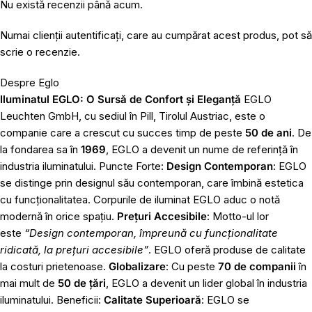
Nu există recenzii până acum.
Numai clienții autentificați, care au cumpărat acest produs, pot să
scrie o recenzie.
Despre Eglo
Iluminatul EGLO: O Sursă de Confort și Eleganță
EGLO
Leuchten GmbH, cu sediul în Pill, Tirolul Austriac, este o
companie care a crescut cu succes timp de peste
50 de ani
. De
la fondarea sa în
1969
, EGLO a devenit un nume de referință în
industria iluminatului. Puncte Forte:
Design Contemporan
: EGLO
se distinge prin designul său contemporan, care îmbină estetica
cu funcționalitatea. Corpurile de iluminat EGLO aduc o notă
modernă în orice spațiu.
Prețuri Accesibile
: Motto-ul lor
este
“Design contemporan, împreună cu funcționalitate
ridicată, la prețuri accesibile”
. EGLO oferă produse de calitate
la costuri prietenoase.
Globalizare
: Cu peste
70 de companii
în
mai mult de
50 de țări
, EGLO a devenit un lider global în industria
iluminatului. Beneficii:
Calitate Superioară
: EGLO se