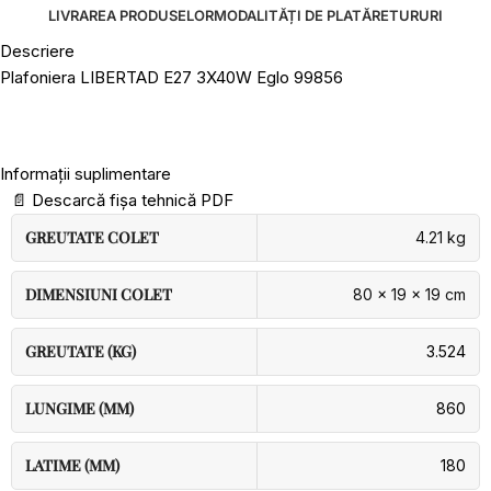
LIVRAREA PRODUSELOR
MODALITĂȚI DE PLATĂ
RETURURI
Descriere
Plafoniera LIBERTAD E27 3X40W Eglo 99856
Informații suplimentare
📄
Descarcă fișa tehnică PDF
GREUTATE COLET
4.21 kg
DIMENSIUNI COLET
80 × 19 × 19 cm
GREUTATE (KG)
3.524
LUNGIME (MM)
860
LATIME (MM)
180