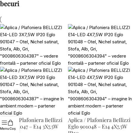
becuri
Aplica / Plafoniera BeIlizzi
Aplica / Plafoniera BeIlizzi
Eglo 901047 – E14 3X7,5W
Eglo 901048 – E14 4X7,5W
Menu
Coș