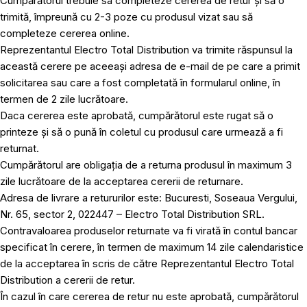
Cumpărătorul trebuie sa completeze cererea de retur și să o
trimită, împreună cu 2-3 poze cu produsul vizat sau să
completeze cererea online.
Reprezentantul Electro Total Distribution va trimite răspunsul la
această cerere pe aceeași adresa de e-mail de pe care a primit
solicitarea sau care a fost completată în formularul online, în
termen de 2 zile lucrătoare.
Daca cererea este aprobată, cumpărătorul este rugat să o
printeze și să o pună în coletul cu produsul care urmează a fi
returnat.
Cumpărătorul are obligația de a returna produsul în maximum 3
zile lucrătoare de la acceptarea cererii de returnare.
Adresa de livrare a retururilor este: Bucuresti, Soseaua Vergului,
Nr. 65, sector 2, 022447 – Electro Total Distribution SRL.
Contravaloarea produselor returnate va fi virată în contul bancar
specificat în cerere, în termen de maximum 14 zile calendaristice
de la acceptarea în scris de către Reprezentantul Electro Total
Distribution a cererii de retur.
În cazul în care cererea de retur nu este aprobată, cumpărătorul