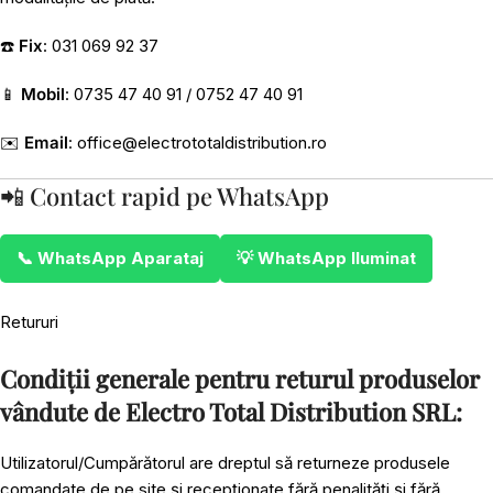
☎️
Fix
: 031 069 92 37
📱
Mobil
: 0735 47 40 91 / 0752 47 40 91
✉️
Email
:
office@electrototaldistribution.ro
📲 Contact rapid pe WhatsApp
📞 WhatsApp Aparataj
💡 WhatsApp Iluminat
Retururi
Condiții generale pentru returul produselor
vândute de Electro Total Distribution SRL:
Utilizatorul/Cumpărătorul are dreptul să returneze produsele
comandate de pe site și recepționate fără penalități și fără