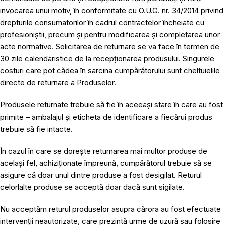
invocarea unui motiv, în conformitate cu O.U.G. nr. 34/2014 privind
drepturile consumatorilor în cadrul contractelor încheiate cu
profesioniștii, precum și pentru modificarea și completarea unor
acte normative. Solicitarea de returnare se va face în termen de
30 zile calendaristice de la recepționarea produsului. Singurele
costuri care pot cădea în sarcina cumpărătorului sunt cheltuielile
directe de returnare a Produselor.
Produsele returnate trebuie să fie în aceeași stare în care au fost
primite – ambalajul și eticheta de identificare a fiecărui produs
trebuie să fie intacte.
În cazul în care se dorește returnarea mai multor produse de
același fel, achiziționate împreună, cumpărătorul trebuie să se
asigure că doar unul dintre produse a fost desigilat. Returul
celorlalte produse se acceptă doar dacă sunt sigilate.
Nu acceptăm returul produselor asupra cărora au fost efectuate
intervenții neautorizate, care prezintă urme de uzură sau folosire