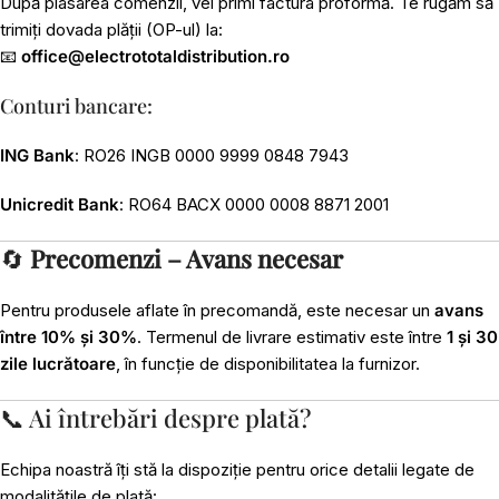
După plasarea comenzii, vei primi factura proformă. Te rugăm să
trimiți dovada plății (OP-ul) la:
📧
office@electrototaldistribution.ro
Conturi bancare:
ING Bank
: RO26 INGB 0000 9999 0848 7943
Unicredit Bank
: RO64 BACX 0000 0008 8871 2001
🔄
Precomenzi – Avans necesar
Pentru produsele aflate în precomandă, este necesar un
avans
între 10% și 30%
. Termenul de livrare estimativ este între
1 și 30
zile lucrătoare
, în funcție de disponibilitatea la furnizor.
📞 Ai întrebări despre plată?
Echipa noastră îți stă la dispoziție pentru orice detalii legate de
modalitățile de plată: