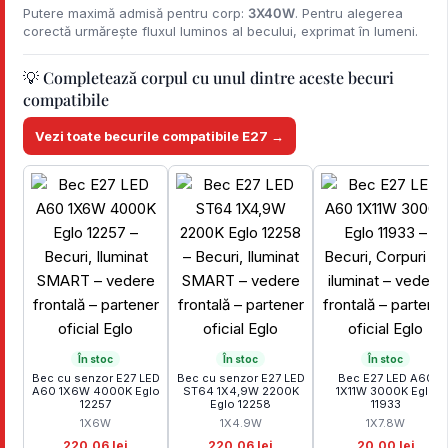
Putere maximă admisă pentru corp:
3X40W
. Pentru alegerea
corectă urmărește fluxul luminos al becului, exprimat în lumeni.
💡 Completează corpul cu unul dintre aceste becuri
compatibile
Vezi toate becurile compatibile E27 →
În stoc
În stoc
În stoc
Bec cu senzor E27 LED
Bec cu senzor E27 LED
Bec E27 LED A60
A60 1X6W 4000K Eglo
ST64 1X4,9W 2200K
1X11W 3000K Eglo
12257
Eglo 12258
11933
1X6W
1X4.9W
1X7.8W
220,06 lei
220,06 lei
20,00 lei