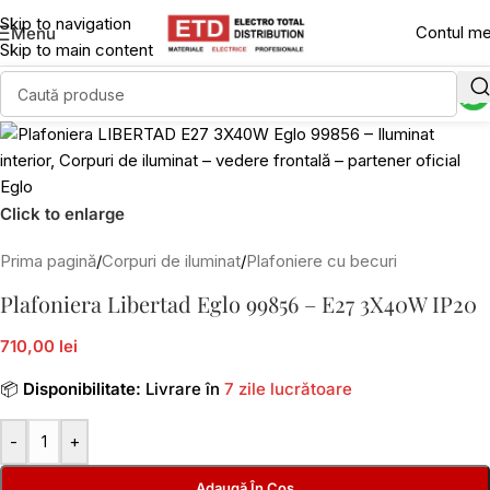
Skip to navigation
Contul m
Menu
Skip to main content
Click to enlarge
Prima pagină
/
Corpuri de iluminat
/
Plafoniere cu becuri
Plafoniera Libertad Eglo 99856 – E27 3X40W IP20
710,00 lei
📦
Disponibilitate:
Livrare în
7 zile lucrătoare
-
+
Adaugă În Coș