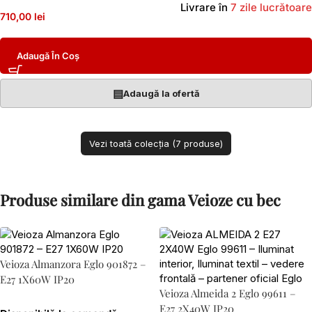
Livrare în
7 zile lucrătoare
710,00 lei
Adaugă În Coș
▤
Adaugă la ofertă
Vezi toată colecția (7 produse)
Produse similare din gama Veioze cu bec
Veioza Almanzora Eglo 901872 –
E27 1X60W IP20
Veioza Almeida 2 Eglo 99611 –
E27 2X40W IP20