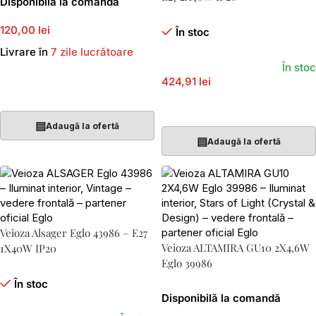
Disponibilă la comandă
120,00 lei
În stoc
Livrare în
7 zile lucrătoare
În stoc
424,91 lei
Adaugă În Coș
Adaugă În Coș
▤
Adaugă la ofertă
▤
Adaugă la ofertă
Veioza Alsager Eglo 43986 – E27
Veioza ALTAMIRA GU10 2X4,6W
1X40W IP20
Eglo 39986
În stoc
Disponibilă la comandă