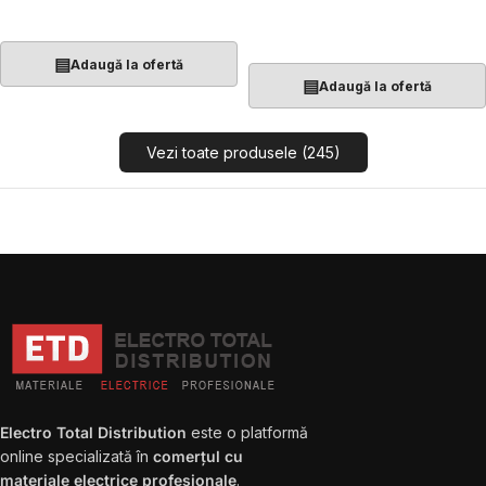
Adaugă În Coș
Adaugă În Coș
▤
Adaugă la ofertă
▤
Adaugă la ofertă
Vezi toate produsele (245)
Electro Total Distribution
este o platformă
online specializată în
comerțul cu
materiale electrice profesionale
.