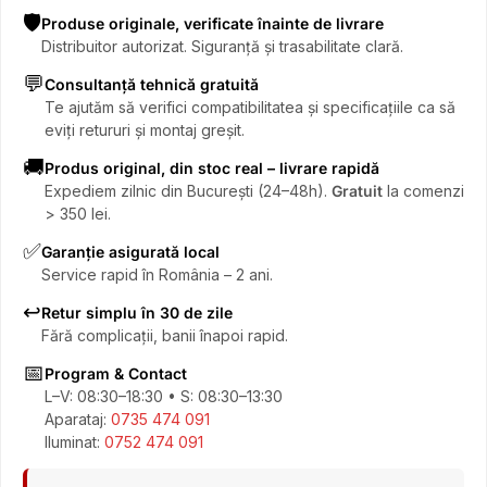
🛡️
Produse originale, verificate înainte de livrare
Distribuitor autorizat. Siguranță și trasabilitate clară.
💬
Consultanță tehnică gratuită
Te ajutăm să verifici compatibilitatea și specificațiile ca să
eviți retururi și montaj greșit.
🚚
Produs original, din stoc real – livrare rapidă
Expediem zilnic din București (24–48h).
Gratuit
la comenzi
> 350 lei.
✅
Garanție asigurată local
Service rapid în România – 2 ani.
↩️
Retur simplu în 30 de zile
Fără complicații, banii înapoi rapid.
📅
Program & Contact
L–V: 08:30–18:30 • S: 08:30–13:30
Aparataj:
0735 474 091
Iluminat:
0752 474 091