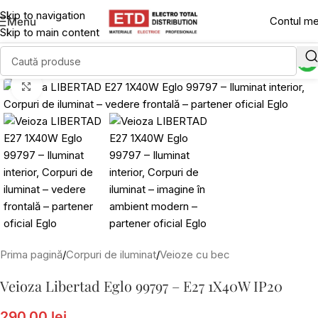
Skip to navigation
Contul m
Menu
Skip to main content
Click to enlarge
Prima pagină
/
Corpuri de iluminat
/
Veioze cu bec
Veioza Libertad Eglo 99797 – E27 1X40W IP20
290,00 lei