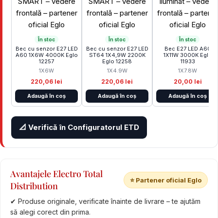
În stoc
În stoc
În stoc
Bec cu senzor E27 LED
Bec cu senzor E27 LED
Bec E27 LED A60
A60 1X6W 4000K Eglo
ST64 1X4,9W 2200K
1X11W 3000K Eglo
12257
Eglo 12258
11933
1X6W
1X4.9W
1X7.8W
220,06 lei
220,06 lei
20,00 lei
Adaugă în coș
Adaugă în coș
Adaugă în coș
📐 Verifică în Configuratorul ETD
Avantajele Electro Total
⭐ Partener oficial Eglo
Distribution
✔ Produse originale, verificate înainte de livrare – te ajutăm
să alegi corect din prima.