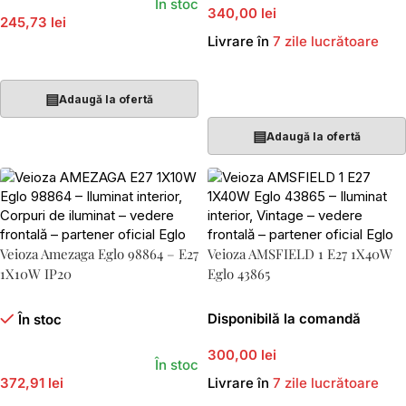
În stoc
340,00 lei
245,73 lei
Livrare în
7 zile lucrătoare
Adaugă În Coș
Adaugă În Coș
▤
Adaugă la ofertă
▤
Adaugă la ofertă
Veioza Amezaga Eglo 98864 – E27
Veioza AMSFIELD 1 E27 1X40W
1X10W IP20
Eglo 43865
Disponibilă la comandă
În stoc
300,00 lei
În stoc
372,91 lei
Livrare în
7 zile lucrătoare