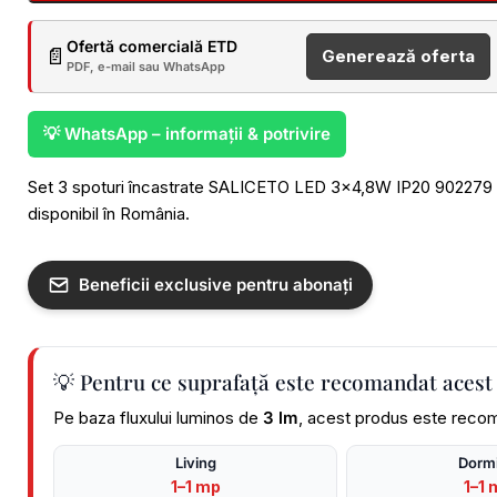
Ofertă comercială ETD
📄
Generează oferta
PDF, e-mail sau WhatsApp
💡 WhatsApp – informații & potrivire
Set 3 spoturi încastrate SALICETO LED 3×4,8W IP20 902279 lu
disponibil în România.
Beneficii exclusive pentru abonați
💡 Pentru ce suprafață este recomandat acest
Pe baza fluxului luminos de
3 lm
, acest produs este recom
Living
Dormi
1–1 mp
1–1 