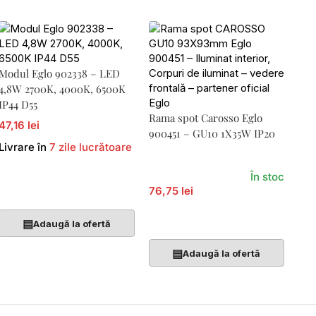
Modul Eglo 902338 – LED
4,8W 2700K, 4000K, 6500K
IP44 D55
Rama spot Carosso Eglo
47,16 lei
900451 – GU10 1X35W IP20
Livrare în
7 zile lucrătoare
În stoc
Adaugă În Coș
76,75 lei
Adaugă În Coș
▤
Adaugă la ofertă
▤
Adaugă la ofertă