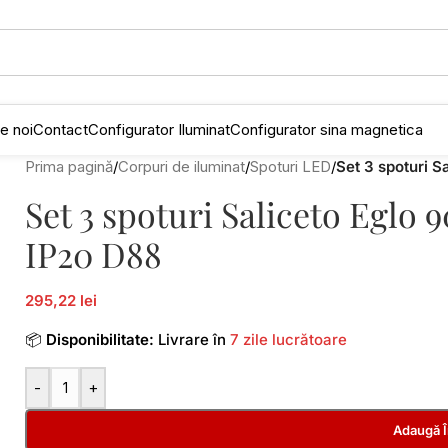
e noi
Contact
Configurator Iluminat
Configurator sina magnetica
Prima pagină
/
Corpuri de iluminat
/
Spoturi LED
/
Set 3 spoturi 
Set 3 spoturi Saliceto Eglo
IP20 D88
295,22 lei
📦
Disponibilitate:
Livrare în
7 zile lucrătoare
-
+
Adaugă 