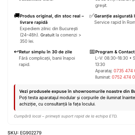
greșit.
🚚
✅
Produs original, din stoc real –
Garanție asigurată 
livrare rapidă
Service rapid în Rom
Expediem zilnic din București
(24–48h).
Gratuit
la comenzi >
350 lei.
↩️
📅
Retur simplu în 30 de zile
Program & Contact
Fără complicații, banii înapoi
L–V: 08:30–18:30 • 
rapid.
13:30
Aparataj:
0735 474 
Iluminat:
0752 474 0
Vezi produsele expuse în showroomurile noastre din B
Poți testa aparatajul modular și corpurile de iluminat înaint
achiziție, cu consultanță la fața locului.
Cumpără local – primești suport rapid de la echipa ETD.
SKU:
EG902279