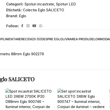
Categorii:
Spoturi incastrate
,
Spoturi LED
Etichetă:
Colectia Eglo SALICETO
Brand:
Eglo
Follow:
UPLIMENTARE
RECENZII (0)
DESPRE EGLO
LIVRAREA PRODUSELOR
MODAL
iametru 88mm Eglo 902279
 Eglo SALICETO