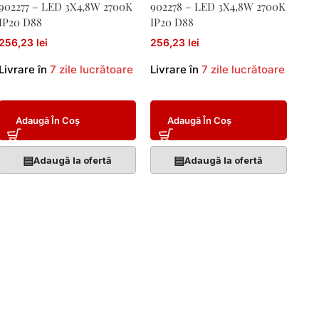
902277 – LED 3X4,8W 2700K
902278 – LED 3X4,8W 2700K
IP20 D88
IP20 D88
256,23 lei
256,23 lei
Livrare în
7 zile lucrătoare
Livrare în
7 zile lucrătoare
Adaugă În Coș
Adaugă În Coș
▤
▤
Adaugă la ofertă
Adaugă la ofertă