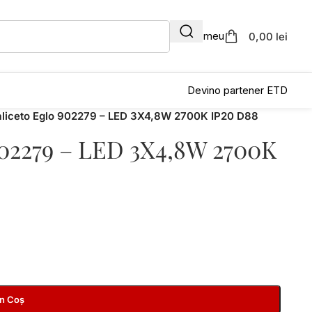
Contul meu
0,00 lei
Devino partener ETD
Saliceto Eglo 902279 – LED 3X4,8W 2700K IP20 D88
 902279 – LED 3X4,8W 2700K
În Coș