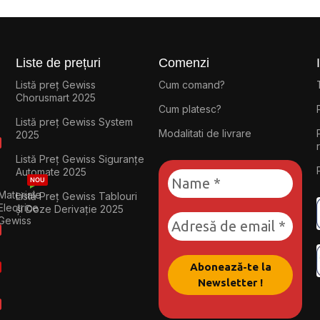
Liste de prețuri
Comenzi
Listă preț Gewiss
Cum comand?
Chorusmart 2025
Cum platesc?
Listă preț Gewiss System
Modalitati de livrare
2025
Listă Preț Gewiss Siguranțe
Automate 2025
NOU
Materiale
Listă Preț Gewiss Tablouri
Electrice
și Doze Derivație 2025
Gewiss