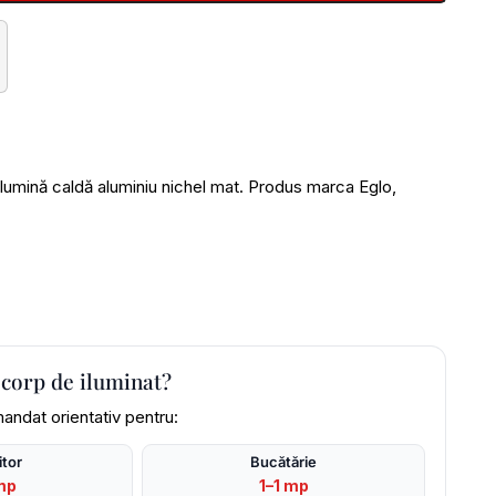
mină caldă aluminiu nichel mat. Produs marca Eglo,
 corp de iluminat?
andat orientativ pentru:
tor
Bucătărie
mp
1–1 mp