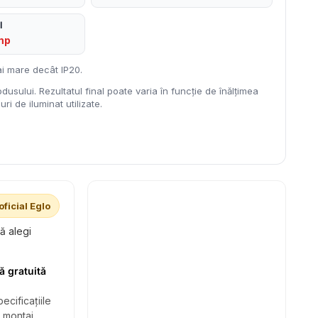
l
mp
i mare decât IP20.
dusului. Rezultatul final poate varia în funcție de înălțimea
ri de iluminat utilizate.
oficial Eglo
să alegi
ă gratuită
ecificațiile
i montaj