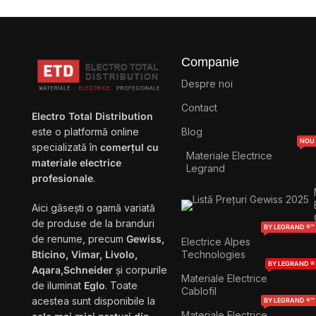
Companie
Despre noi
Contact
Electro Total Distribution
Blog
este o platformă online
NOU
specializată în
comerțul cu
Materiale Electrice
materiale electrice
Legrand
profesionale
.
Aici găsești o gamă variată
de produse de la branduri
BY LEGRAND ®™
de renume, precum
Gewiss,
Electrice Alpes
Technologies
Bticino, Vimar, Livolo,
BY LEGRAND ®
Aqara,Schneider
și corpurile
Materiale Electrice
de iluminat
Eglo
. Toate
Cablofil
acestea sunt disponibile la
BY LEGRAND ®™
Materiale Electrice