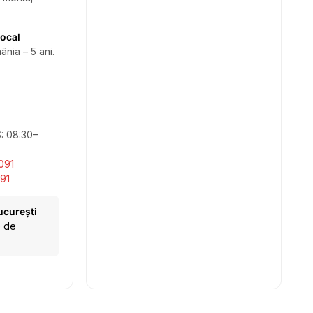
local
ânia – 5 ani.
S: 08:30–
091
91
ucurești
e de