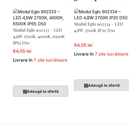
Modul Eglo 902334 – LED
Modul Eglo 902333 – LED
4,8W 2700K IP20 D50
4,9W 2700K, 4000K, 6500K
IP65 D50
64,05 lei
64,05 lei
Livrare în
7 zile lucrătoare
Livrare în
7 zile lucrătoare
Adaugă În Coș
Adaugă În Coș
▤
Adaugă la ofertă
▤
Adaugă la ofertă