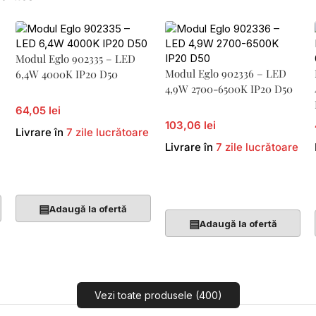
Modul Eglo 902335 – LED
Modul Eglo 902336 – LED
6,4W 4000K IP20 D50
4,9W 2700-6500K IP20 D50
64,05 lei
103,06 lei
Livrare în
7 zile lucrătoare
Livrare în
7 zile lucrătoare
Adaugă În Coș
Adaugă În Coș
▤
Adaugă la ofertă
▤
Adaugă la ofertă
Vezi toate produsele (400)