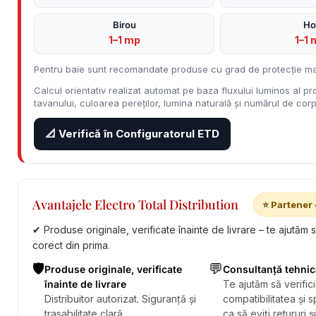
Birou
Ho
1–1 mp
1–1 
Pentru baie sunt recomandate produse cu grad de protecție ma
Calcul orientativ realizat automat pe baza fluxului luminos al pro
tavanului, culoarea pereților, lumina naturală și numărul de corpu
📐 Verifică în Configuratorul ETD
Avantajele Electro Total Distribution
⭐ Partener 
✔ Produse originale, verificate înainte de livrare – te ajutăm 
corect din prima.
🛡️
💬
Produse originale, verificate
Consultanță tehnic
înainte de livrare
Te ajutăm să verifici
Distribuitor autorizat. Siguranță și
compatibilitatea și sp
trasabilitate clară.
ca să eviți retururi ș