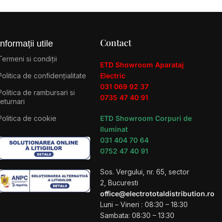
Contact
Informații utile
Termeni si condiții
ETD Showroom Aparataj
Politica de confidențialitate
Electric
031 069 92 37
Politica de rambursari si
0735 47 40 91
returnari
Politica de cookie
ETD Showroom Corpuri de
Iluminat
031 404 70 64
0752 47 40 91
Sos. Vergului, nr. 65, sector
2, Bucuresti
office@electrototaldistribution.ro
Luni – Vineri : 08:30 – 18:30
Sambata: 08:30 – 13:30