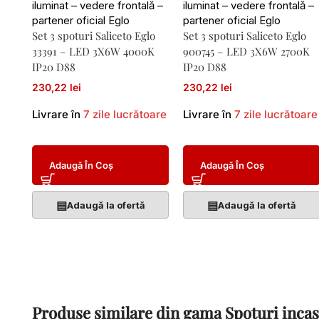
Set 3 spoturi Saliceto Eglo
Set 3 spoturi Saliceto Eglo
33391 – LED 3X6W 4000K
900745 – LED 3X6W 2700K
IP20 D88
IP20 D88
230,22 lei
230,22 lei
Livrare în
7 zile lucrătoare
Livrare în
7 zile lucrătoare
Adaugă În Coș
Adaugă În Coș
▤
▤
Adaugă la ofertă
Adaugă la ofertă
Produse similare din gama Spoturi incas