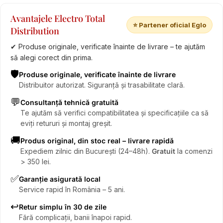
Avantajele Electro Total
⭐ Partener oficial Eglo
Distribution
✔ Produse originale, verificate înainte de livrare – te ajutăm
să alegi corect din prima.
🛡️
Produse originale, verificate înainte de livrare
Distribuitor autorizat. Siguranță și trasabilitate clară.
💬
Consultanță tehnică gratuită
Te ajutăm să verifici compatibilitatea și specificațiile ca să
eviți retururi și montaj greșit.
🚚
Produs original, din stoc real – livrare rapidă
Expediem zilnic din București (24–48h).
Gratuit
la comenzi
> 350 lei.
✅
Garanție asigurată local
Service rapid în România – 5 ani.
↩️
Retur simplu în 30 de zile
Fără complicații, banii înapoi rapid.