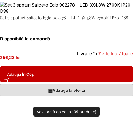
Set 3 spoturi Saliceto Eglo 902278 – LED 3X4,8W 2700K IP20 D88
Disponibilă la comandă
Livrare în
7 zile lucrătoare
256,23 lei
Adaugă În Coș
▤
Adaugă la ofertă
Vezi toată colecția (39 produse)