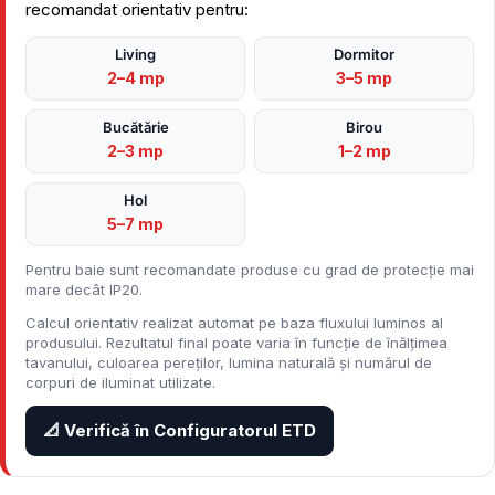
recomandat orientativ pentru:
Living
Dormitor
2–4 mp
3–5 mp
Bucătărie
Birou
2–3 mp
1–2 mp
Hol
5–7 mp
Pentru baie sunt recomandate produse cu grad de protecție mai
mare decât IP20.
Calcul orientativ realizat automat pe baza fluxului luminos al
produsului. Rezultatul final poate varia în funcție de înălțimea
tavanului, culoarea pereților, lumina naturală și numărul de
corpuri de iluminat utilizate.
📐 Verifică în Configuratorul ETD