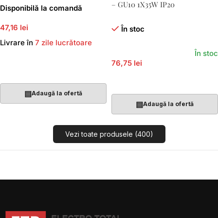
– GU10 1X35W IP20
Disponibilă la comandă
47,16 lei
În stoc
Livrare în
7 zile lucrătoare
În stoc
76,75 lei
Adaugă În Coș
Adaugă În Coș
▤
Adaugă la ofertă
▤
Adaugă la ofertă
Vezi toate produsele (400)