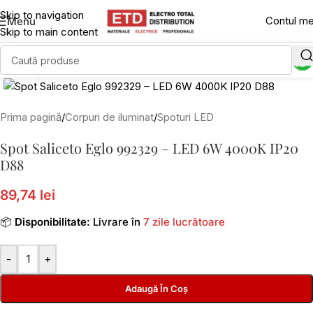
Skip to navigation
Contul m
Menu
Skip to main content
Click to enlarge
Prima pagină
/
Corpuri de iluminat
/
Spoturi LED
Spot Saliceto Eglo 992329 – LED 6W 4000K IP20
D88
89,74 lei
📦
Disponibilitate:
Livrare în
7 zile lucrătoare
-
+
Adaugă În Coș